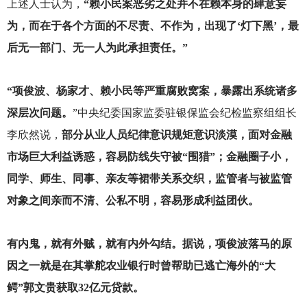
上述人士认为，
“赖小民案恶劣之处并不在赖本身的肆意妄
为，而在于各个方面的不尽责、不作为，出现了‘灯下黑’，最
后无一部门、无一人为此承担责任。”
“项俊波、杨家才、赖小民等严重腐败窝案，暴露出系统诸多
深层次问题。
”中央纪委国家监委驻银保监会纪检监察组组长
李欣然说，
部分从业人员纪律意识规矩意识淡漠，面对金融
市场巨大利益诱惑，容易防线失守被“围猎”；金融圈子小，
同学、师生、同事、亲友等裙带关系交织，监管者与被监管
对象之间亲而不清、公私不明，容易形成利益团伙。
有内鬼，就有外贼，就有内外勾结。据说，项俊波落马的原
因之一就是在其掌舵农业银行时曾帮助已逃亡海外的“大
鳄”郭文贵获取32亿元贷款。