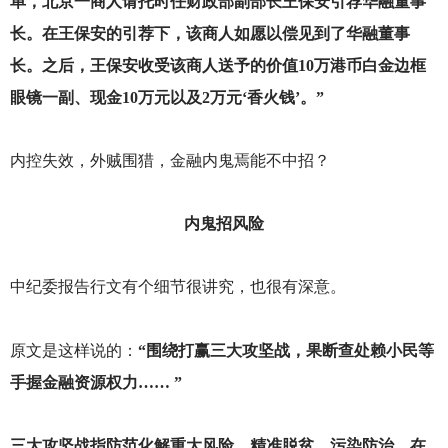
单，北京一商人请托时任财政部副部长王保安引荐华融董事
长。在王保安的引荐下，该商人如愿以偿见到了华融董事
长。之后，王保安收受该商人送予的价值10万港币白金边框
眼镜一副、现金10万元以及2万元‘香火钱’。”
内控失效，外贼围猎，金融内鬼焉能不中招？
内鬼招风险
中纪委报告行文有个细节很讲究，也很有深意。
原文是这样说的：
“围绕打赢三大攻坚战，果断查处赖小民等
手握金融资源权力…… ”
三大攻坚战指防范化解重大风险、精准脱贫、污染防治。在