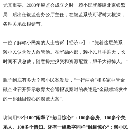
尤其重要。2003年银监会成立之时，赖小民就筹建北京银监
局，后出任银监会办公厅主任，在银监系统可谓树大根深，
各种关系盘根错节。
一位了解赖小民案的人士告诉【经济ke】：“凭着这层关系，
赖小民认为没人敢管他。在华融内部，赖小民只手遮天，长
时间不设总裁，随意操控投资和资源配置，胆子大得惊人。”
胆子到底有多大？赖小民案发后，“一行两会”和多家中管金
融企业召开警示教育大会通报该案时的表述是“金融领域发生
的一起触目惊心的腐败大案”。
坊间用
“3个100”阐释了“触目惊心”：100多套房、100多个关
系人、100多个情妇。还有一组数字同样“触目惊心”
：
赖小民