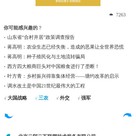
7263
你可能感兴趣的
？
山东省“合村并居”政策调查报告
蒋高明：农业生态已经失衡，造成的恶果让全世界恐慌
蒋高明：种子殖民化与土地流转骗局
西方四大粮商巨头对中国粮食进行了垄断！
叶方青：乡村振兴得靠集体经营——塘约改革的启示
调水改土是中国21世纪最伟大的工程
大国战略
三农
外交
强军
√
√
√
√