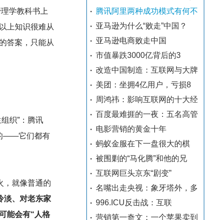
腾讯阿里两种成功模式有何不
管理学教科书上
亚马逊为什么“败走”中国？
以上知识很难从
亚马逊电商败走中国
的答案，只能从
市值暴跌3000亿背后的3
改造中国制造：互联网与大牌
美团：坐拥4亿用户，亏损8
周鸿祎：影响互联网的十大经
百度最难捱的一夜：五名高管
组织”：腾讯
电影营销的黄金十年
的——它们都有
蚂蚁金服在下一盘很大的棋
被围剿的“马化腾”和他的兄
互联网巨头京东“剧变”
火，就像普通的
名嘴出走央视：象牙塔外，多
冷淡、对老东家
996.ICU反击战：互联
可能会有“人格
营销第一奇文：一个苹果卖到