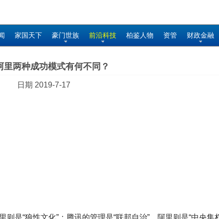
闻
家国天下
豪门世族
前沿科技
柏鉴人物
资管
财政金融
阿里两种成功模式有何不同？
日期 2019-7-17
阿里则是“狼性文化”；腾讯的管理是“联邦自治”，阿里则是“中央集