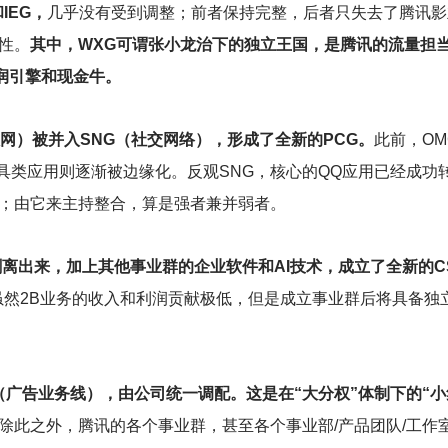
IEG，
几乎没有受到调整；前者保持完整，后者只失去了腾讯影
性。
其中，WXG可谓张小龙治下的独立王国，是腾讯的流量担
润引擎和现金牛。
联网）被并入SNG（社交网络），形成了全新的PCG。
此前，O
工具类应用则逐渐被边缘化。反观SNG，核心的QQ应用已经成功
；由它来主持整合，算是强者兼并弱者。
离出来，加上其他事业群的企业软件和AI技术，成立了全新的CS
体现。虽然2B业务的收入和利润贡献极低，但是成立事业群后将具备
（广告业务线），由公司统一调配。这是在“大分权”体制下的“小
除此之外，腾讯的各个事业群，甚至各个事业部/产品团队/工作