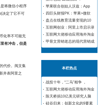
二是将微信小程序
苹果联合创始人沃兹：App
四巨头财报PK：苹果>微软
制决定了它不可
盘点在线教育流量变现的10
互联网创业：阿里上市启示录
互联网大佬移动应用海外淘金
币化率不可能无
甲骨文营销老总的现代营销成
阿里有冲击，但是
的代价。阅文集
本栏热点
新并表阿里之
战投十年，“二马”相争 ，
互联网大佬移动应用海外淘金
陈天桥捐10亿美元研究人脑
硅谷归来：创新文化的9要素