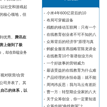
。以社交和游戏起
小米4年600亿背后的10
的核心领地，但
布局可穿戴设备
残酷的移动互联网：只有一个
在线教育创业者不可不知的八
到优秀。
腾讯在
众筹背后的经济学“原理与真
营上做到了极
蚂蚁金服首席战略官陈龙讲金
余，却在B端业务
在线教育10个靠谱创业方向
一个好故事的营销威力
最该受益的在线教育为什么难
视对联营/合营
产品经理的永恒命题：就不能
公司并表了。其
周鸿祎反思：我与马云有差距
入自己的体系，以
曹一方：转型期企业家的八大
关于众筹创业，你一定要知道
众筹也能“曲线救国”？