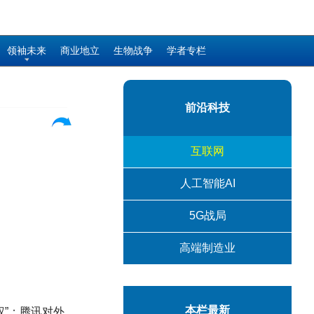
领袖未来
商业地立
生物战争
学者专栏
前沿科技
互联网
人工智能AI
5G战局
高端制造业
本栏最新
权”；腾讯对外