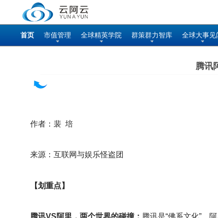
首页
市值管理
全球精英学院
群策群力智库
全球大事见
腾讯
作者：裴 培
来源：互联网与娱乐怪盗团
【划重点】
腾讯VS阿里，两个世界的碰撞：
腾讯是“佛系文化”，