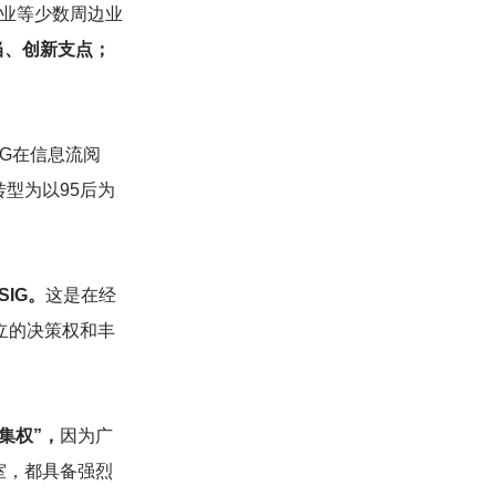
业等少数周边业
当、创新支点；
MG在信息流阅
转型为以95后为
IG。
这是在经
独立的决策权和丰
集权”，
因为广
室，都具备强烈