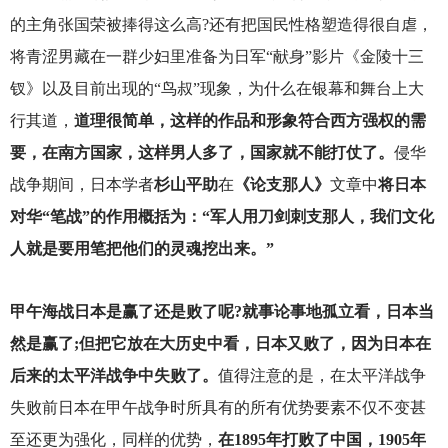
的主角张国荣被捧得这么高?还有把国民性格塑造得很自虐，
将青涩男藏在一群少妇里准备为日军“献身”影片《金陵十三
钗》以及目前出现的“鸟叔”现象，为什么在银幕和舞台上大
行其道，
道理很简单，这样的作品和形象符合西方强权的需
要，在南方国家，这样男人多了，国家就不能打仗了。
侵华
战争期间，日本学者
杉山平助
在
《论支那人》
文章中
将日本
对华“笔战”的作用概括为：“军人用刀剑刺支那人，我们文化
人就是要用笔把他们的灵魂挖出来。”
甲午海战日本是赢了还是败了呢?就事论事地孤立看，日本当
然是赢了;但把它放在大历史中看，日本又败了，因为日本在
后来的太平洋战争中失败了。
值得注意的是，在太平洋战争
失败前日本在甲午战争时所具有的所有优势要素不仅不变甚
至还更为强化，同样的优势，
在1895年打败了中国，1905年