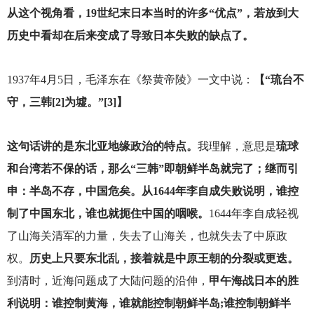
从这个视角看，19世纪末日本当时的许多“优点”，若放到大
历史中看却在后来变成了导致日本失败的缺点了。
1937
年4月5日，毛泽东在《祭黄帝陵》一文中说：
【“琉台不
守，三韩[2]为墟。”[3]】
这句话讲的是东北亚地缘政治的特点。
我理解，意思是
琉球
和台湾若不保的话，那么“三韩”即朝鲜半岛就完了；继而引
申：半岛不存，中国危矣。从1644年李自成失败说明，谁控
制了中国东北，谁也就扼住中国的咽喉。
1644年李自成轻视
了山海关清军的力量，失去了山海关，也就失去了中原政
权。
历史上只要东北乱，接着就是中原王朝的分裂或更迭。
到清时，近海问题成了大陆问题的沿伸，
甲午海战日本的胜
利说明：谁控制黄海，谁就能控制朝鲜半岛;谁控制朝鲜半