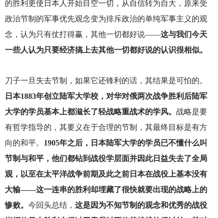
的胜利更使日本人开始目空一切，从自信转为自大，原来受
政治节制的军事优先观念变为排斥政治的单纯军事主义的观
念，认为只有仗打得赢，其他一切都好说——
这与我们今天
一些人认为只要经济搞上去其他一切都好说的认识很相似。
刀子一旦失去节制，如果它还锋利的话，其结果是可怕的。
日本1883年创立陆军大学校，对华对俄两次战争胜利后陆军
大学的学员基本上都滋长了轻战略重战术的学风。
战略是要
有哲学指导的，其要义在于合理的节制，其最终目标是有方
向的和平。
1905年之后，日本陆军大学的学员已不懂什么叫
节制与和平，他们都钻到战役学层面并因此日益失去了全局
观，以至在太平洋战争前期及此之前日本在战役上基本没有
大输——这一连串的胜利却埋藏了很快就要出现的战略上的
惨败。
今回头总结，
这是因为不知节制的观念和优秀的战役