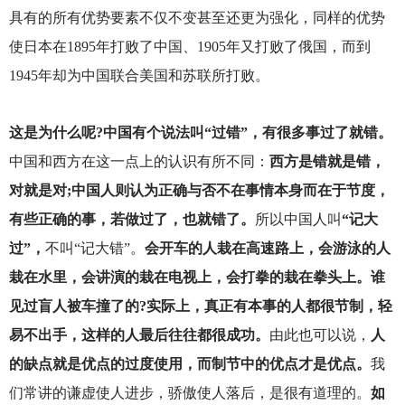
具有的所有优势要素不仅不变甚至还更为强化，同样的优势
使日本在1895年打败了中国、1905年又打败了俄国，而到
1945年却为中国联合美国和苏联所打败。
这是为什么呢?中国有个说法叫“过错”，有很多事过了就错。
中国和西方在这一点上的认识有所不同：
西方是错就是错，
对就是对;中国人则认为正确与否不在事情本身而在于节度，
有些正确的事，若做过了，也就错了。
所以中国人叫
“记大
过”，
不叫“记大错”。
会开车的人栽在高速路上，会游泳的人
栽在水里，会讲演的栽在电视上，会打拳的栽在拳头上。谁
见过盲人被车撞了的?实际上，真正有本事的人都很节制，轻
易不出手，这样的人最后往往都很成功。
由此也可以说，
人
的缺点就是优点的过度使用，而制节中的优点才是优点。
我
们常讲的谦虚使人进步，骄傲使人落后，是很有道理的。
如