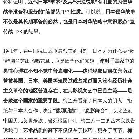
资料证明，
近代日本“学术”及其“研究成果”有明显的为侵华
战争准备和服务的“笔部队”[27]性质。
可以说，
日本侵华战争
不仅是其长期军备的必然，也是日本对华战略中意识形态“宣
传战”[28]的结果。
1941
年，在中国抗日战争最艰苦的时刻，日本人为什么要“邀
请”梅兰芳出场唱花旦，这是因为他们知道，
使对手国家中的
男性心理在不知不觉中普遍雌化——这种现象目前在东南亚
曾被英国、日本、美国等殖民过或占领过而又没有经历社会
主义革命的地区普遍存在，在其影视文艺中已是主流——是
击败这个国家的重要手段。
梅兰芳看穿了日本人的阴谋，拒
绝与日本人合作，决定
“蓄须明志”
，
“息影舞台”
，以此激励
中国男儿英勇杀敌，誓死报国[29]。梅兰芳一生的艺术实践告
诉我们：
艺术品质的高下不仅仅在于技巧，更在于气节。梅