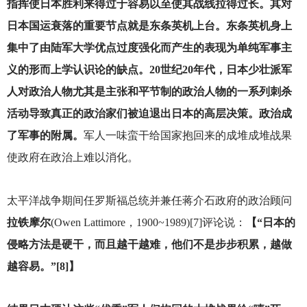
指挥使日本胜利来得过于容易以至使其战线拉得过长。其对
日本国运衰落的重要节点就是东条英机上台。东条英机身上
集中了由陆军大学优点过度强化而产生的表现为单纯军事主
义的形而上学认识论的缺点。20世纪20年代，日本少壮派军
人对政治人物尤其是主张和平节制的政治人物的一系列刺杀
活动导致真正的政治家们被迫退出日本的高层决策。政治成
了军事的附属。
军人一味蛮干给国家抱回来的成堆成堆战果
使政府在政治上难以消化。
太平洋战争期间任罗斯福总统并兼任蒋介石政府的政治顾问
拉铁摩尔
(Owen Lattimore，1900~1989)[7]评论说：
【“日本的
侵略方法是硬干，而且越干越难，他们不是步步积累，越做
越容易。”[8]】