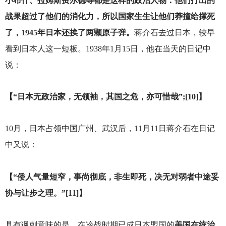
小布什、拉姆斯费尔德等都是这样的政治人物：他们打出的
战果超过了他们的消化力，所以国家生生让他们莽撞给撑死
了，1945年日本还挨了两颗原子弹。
蒋介石去过日本，较早
看到日本人这一短板。1938年1月15日，他在当天的日记中
说：
【“日本无政治家，无领袖，其国之危，亦可惜哉”;[10]】
10
月，日本占领中国广州、武汉后，11月11日蒋介石在日记
中又说：
【“倭人气量短窄，事尚彻底，非生即死，决无对弱者中途妥
协与让步之理。”[11]】
具有讽刺意味的是，在冷战时期已成日本盟国的
美国在统治