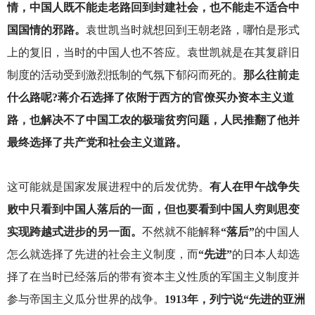
情，中国人既不能走老路回到封建社会，也不能走不适合中
国国情的邪路。
袁世凯当时就想回到王朝老路，哪怕是形式
上的复旧，当时的中国人也不答应。袁世凯就是在其复辟旧
制度的活动受到激烈抵制的气氛下郁闷而死的。
那么往前走
什么路呢?蒋介石选择了依附于西方的官僚买办资本主义道
路，也解决不了中国工农的极瑞贫穷问题，人民推翻了他并
最终选择了共产党和社会主义道路。
这可能就是国家发展进程中的后发优势。
有人在甲午战争失
败中只看到中国人落后的一面，但也要看到中国人穷则思变
实现跨越式进步的另一面。
不然就不能解释
“落后”
的中国人
怎么就选择了先进的社会主义制度，而
“先进”
的日本人却选
择了在当时已经落后的带有资本主义性质的军国主义制度并
参与帝国主义瓜分世界的战争。
1913年，列宁说“先进的亚洲