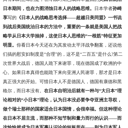
日本期间，也在力图消蚀日本人的战略思维。
日本学者
孙崎
享
写的
《日本人的战略思考选择——超越日美同盟》一书说
到战后美国统治日本的方法中，重要的一条就是美国人把战
略学从日本大学抽掉，这使日本人思维的“一根筋”特征更加
明显。
你看日本今天还在为其发动太平洋战争翻案，还说他
们搞的慰安妇制度是“合理”的，这不是“二百五”是什么?第二
次世界大战后，德国人跪下来谢罪，现在德国成了欧洲的中
心。如果日本真得也能跪下来向亚洲人民谢罪，那才是日本
真正强大的开始。可惜日本人不是德国人，德国有康德和黑
格尔，而日本没有。
在日本自明治后就有一种与“大日本”理
论相对的“小日本”理论，认为日本没必要争夺亚洲主导权，
做个瑞士那样的国家适合日本国情，会很幸福。但这种理论
在日本不居主流，而那种不知节制和量力而行的认识——而
这恰恰就成为日本军事认识论的短板所在——则为日本军人