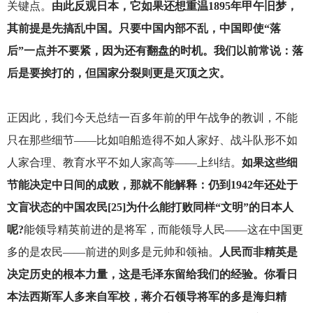
关键点。
由此反观日本，它如果还想重温1895年甲午旧梦，
其前提是先搞乱中国。只要中国内部不乱，中国即使“落
后”一点并不要紧，因为还有翻盘的时机。我们以前常说：落
后是要挨打的，但国家分裂则更是灭顶之灾。
正因此，我们今天总结一百多年前的甲午战争的教训，不能
只在那些细节——比如咱船造得不如人家好、战斗队形不如
人家合理、教育水平不如人家高等——上纠结。
如果这些细
节能决定中日间的成败，那就不能解释：仍到1942年还处于
文盲状态的中国农民[25]为什么能打败同样“文明”的日本人
呢?
能领导精英前进的是将军，而能领导人民——这在中国更
多的是农民——前进的则多是元帅和领袖。
人民而非精英是
决定历史的根本力量，这是毛泽东留给我们的经验。你看日
本法西斯军人多来自军校，蒋介石领导将军的多是海归精