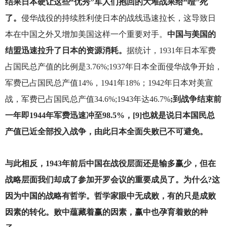
结果日本硬让这些“优秀”军人们抱回的大堆战果给“噎”死
了。
侵华战役的持续胜利使日本的战线迅速拉长，这导致日
本在中国之外又增加美国这样一个重要对手。
中国与美国的
结盟迅速拉升了日本的资源消耗。
据统计，1931年日本军费
占国民总产值的比例是3.76%;1937年日本全面侵华战争开始，
军费已占国民总产值14%，1941年18%；1942年日本对美宣
战，军费已占国民总产值34.6%;1943年达46.7%
;
到战争结束前
一年即1944年军费迅速冲至98.5%，[9]也就是说日本国民总
产值已近全部投入战争，由此日本全面失败已不可避免。
与此相反，1943年前后中国在战役层面还是输多赢少，但在
战略层面我们却成了参加开罗会议的重要成员了。为什么?这
因为中国的战略有哲学。哲学家眼中无成败，有的只是成败
因素的转化。败中蕴藏着赢的因素，赢中也孕育着败的种