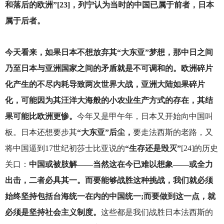
和落后的欧洲”[23]，列宁认为当时的中国已属于前者，日本
属于后者。
今天看来，如果日本不想放弃其“大东亚”梦想，那中日之间
乃至日本与亚洲国家之间的矛盾就是不可调和的。欧洲碎片
化产生的不尽内耗导致两次世界大战，亚洲大陆如果碎片
化，可能因为其汪洋大海般的小农业生产方式的存在，其结
果可能比欧洲更惨。
今年又是甲午年，日本又开始向中国叫
板。日本还想要步其
“大东亚”后尘，
要走法西斯的老路，又
将中国逼到17世纪初莎士比亚说的
“生存还是毁灭”
[24]的历史
关口：
中国或被肢解——当然这在今已难以想象——或全力
出击，二者必具其一。而要能够战胜这种挑战，我们就必须
始终坚持包括台海统一在内的中国统一;而要做到这一点，就
必须是坚持社会主义制度。
这些都是我们战胜日本法西斯的