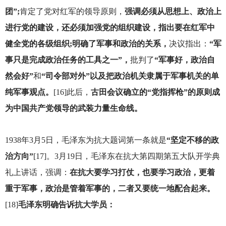
团”;
肯定了党对红军的领导原则，
强调必须从思想上、政治上
进行党的建设，还必须加强党的组织建设，指出要在红军中
健全党的各级组织;明确了军事和政治的关系，
决议指出：
“军
事只是完成政治任务的工具之一”，
批判了
“军事好，政治自
然会好”
和
“司令部对外”以及把政治机关隶属于军事机关的单
纯军事观点。
[16]此后，
古田会议确立的“党指挥枪”的原则成
为中国共产党领导的武装力量生命线。
1938
年3月5日，毛泽东为抗大题词第一条就是
“坚定不移的政
治方向”
[17]。3月19日，毛泽东在抗大第四期第五大队开学典
礼上讲话，强调：
在抗大要学习打仗，也要学习政治，更着
重于军事，政治是管着军事的，二者又要统一地配合起来。
[18]
毛泽东明确告诉抗大学员：