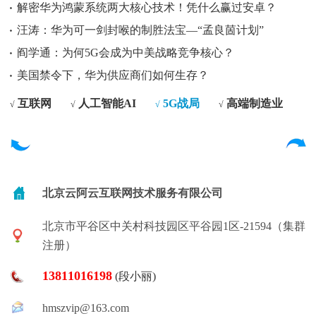
解密华为鸿蒙系统两大核心技术！凭什么赢过安卓？
汪涛：华为可一剑封喉的制胜法宝—“孟良䓢计划”
阎学通：为何5G会成为中美战略竞争核心？
美国禁令下，华为供应商们如何生存？
互联网
人工智能AI
5G战局
高端制造业
√
√
√
√
北京云阿云互联网技术服务有限公司
北京市平谷区中关村科技园区平谷园1区-21594（集群
注册）
13811016198
(段小丽)
hmszvip@163.com