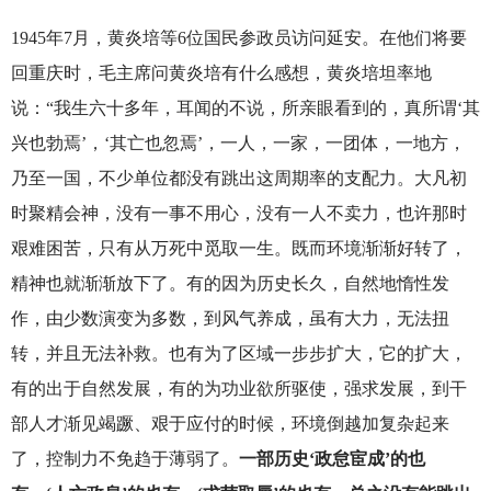
1945
年7月，黄炎培等6位国民参政员访问延安。在他们将要
回重庆时，毛主席问黄炎培有什么感想，黄炎培坦率地
说：“我生六十多年，耳闻的不说，所亲眼看到的，真所谓‘其
兴也勃焉’，‘其亡也忽焉’，一人，一家，一团体，一地方，
乃至一国，不少单位都没有跳出这周期率的支配力。大凡初
时聚精会神，没有一事不用心，没有一人不卖力，也许那时
艰难困苦，只有从万死中觅取一生。既而环境渐渐好转了，
精神也就渐渐放下了。有的因为历史长久，自然地惰性发
作，由少数演变为多数，到风气养成，虽有大力，无法扭
转，并且无法补救。也有为了区域一步步扩大，它的扩大，
有的出于自然发展，有的为功业欲所驱使，强求发展，到干
部人才渐见竭蹶、艰于应付的时候，环境倒越加复杂起来
了，控制力不免趋于薄弱了。
一部历史‘政怠宦成’的也