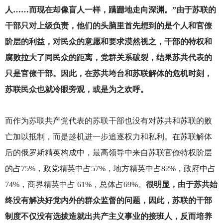
人……而现在却像盲人一样，蹒跚地走向深渊。”由于苏联的
干部只对上级负责，他们的头脑里首先想到的是个人和官僚
阶层的利益，对民众的意愿和要求漠然视之，干部的特权和
腐败拉大了同民众的距离，党群关系破裂，结果苏共代表的
只是官僚干部。因此，在苏共垮台和苏联解体的危机时刻，
苏联民众也就冷眼旁观，或是为之欢呼。
而作为苏联共产党代表的苏联干部也没有对苏共和苏联的败
亡加以抵制，而是趁机进一步追逐权力和私利。在苏联解体
后的俄罗斯精英构成中，最高领导中来自苏联官僚特权阶层
的占75%，政党精英中占57%，地方精英中占82%，政府中占
74%，商界精英中占 61%，总体占69%。
很明显，由于苏共始
终没有解决好党内外的群众监督的问题，因此，苏联的干部
制度不仅没有选拔造就出共产主义事业的接班人，反而培养