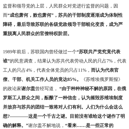
监督和领导党的上层，人民群众对党进行监督的问题，因
而
“成也萧何，败也萧何”，苏共的干部制度逐渐成为体制性
障碍，最后导致苏联的各级党政领导干部蜕化变质，成为严
重脱离人民群众的官僚特权阶层。
1989
年前后，苏联国内曾经做过一个
“苏联共产党究竟代表
谁”
的民意调查，结果认为苏共代表劳动人民的只占7%，代表
工人的只占4%，代表全体党员的只占11%，
而认为代表官
僚、干部、机关工作人员的竟达85%。
《苏维埃俄罗斯报》
的政论家
谢尔盖
曾经写道，
“由于种种神秘不解的原因，在俄
罗斯工人群众之间，酝酿了一种信念，认为摧毁苏维埃制度
并放弃与苏共的团结一致将对人们有利。人们为什么会这么
想?————这是一个千古之谜。目前没有谁给这个谜作了明
确的解释。”
谢尔盖不解地说，
“看来……是一些正常的