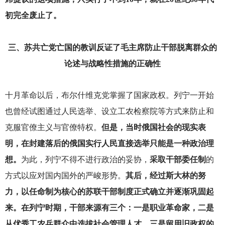
初完全废止了。
三、苏共亡党亡国的教训反证了毛主席防止干部脱离群众的
论述与战略性措施的正确性
十月革命以后，布尔什维克党掌握了国家政权。列宁一开始
也曾经试图通过人民选举、设立工农检察院等方式来防止和
克服官僚主义与官僚特权。
但是，当时俄国社会的现实表
明，在封建落后的俄国实行人民直接选举只能是一种政治理
想。
为此，列宁不得不进行政治的妥协，
采取干部委任制
的
方式以应对国内国外的严峻形势。
其后，经过斯大林的努
力，以任命制为核心的苏联干部制度正式确立并逐渐巩固起
来。在列宁时期，干部来源有三个：一是职业革命家，二是
从优秀工农兵群众中选拔社会管理人才，三是留用旧政权的