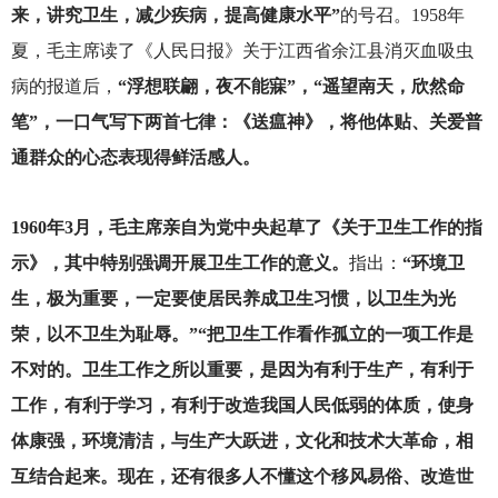
来，讲究卫生，减少疾病，提高健康水平”
的号召。1958年
夏，毛主席读了《人民日报》关于江西省余江县消灭血吸虫
病的报道后，
“浮想联翩，夜不能寐”，“遥望南天，欣然命
笔”，一口气写下两首七律：《送瘟神》，将他体贴、关爱普
通群众的心态表现得鲜活感人。
1960
年3月，毛主席亲自为党中央起草了《关于卫生工作的指
示》，其中特别强调开展卫生工作的意义。
指出：
“环境卫
生，极为重要，一定要使居民养成卫生习惯，以卫生为光
荣，以不卫生为耻辱。”“把卫生工作看作孤立的一项工作是
不对的。卫生工作之所以重要，是因为有利于生产，有利于
工作，有利于学习，有利于改造我国人民低弱的体质，使身
体康强，环境清洁，与生产大跃进，文化和技术大革命，相
互结合起来。现在，还有很多人不懂这个移风易俗、改造世