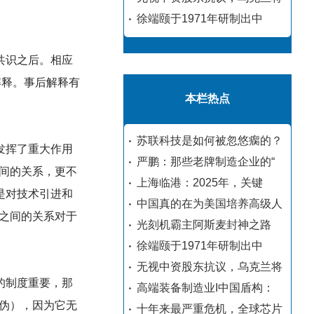
徐端颐于1971年研制出中
共识之后。相应
解释。事后解释有
本栏热点
苏联科技是如何被忽悠瘸的？
发挥了重大作用
严鹏：那些老牌制造企业的“
间的关系，更不
上海临港：2025年，关键
是对技术引进和
中国真的在为美国培养高级人
之间的关系对于
光刻机霸主阿斯麦封神之路
徐端颐于1971年研制出中
无视中资股东抗议，乌克兰将
的制度重要，那
高端装备制造业I中国盾构：
伪），因为它无
十年来最严重危机，全球芯片