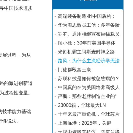
寻中国技术进步
高端装备制造业I中国盾构：
华为海思致员工信：多年备胎
罗罗、通用相继宣布巨幅裁员
顾小徐：30年前美国半导体
光刻机霸主阿斯麦封神之路
发展过程，为从
路风：为什么主流经济学无法
门徒群殴富士康
苏联科技是如何被忽悠瘸的？
路的激进创新道
中国真的在为美国培养高级人
为过程性变量。
严鹏：那些老牌制造企业的“
23000箱，全球最大LN
的技术能力基础
十年来最严重危机，全球芯片
行性说法。
上海临港：2025年，关键
无视中资股东抗议，乌克兰将