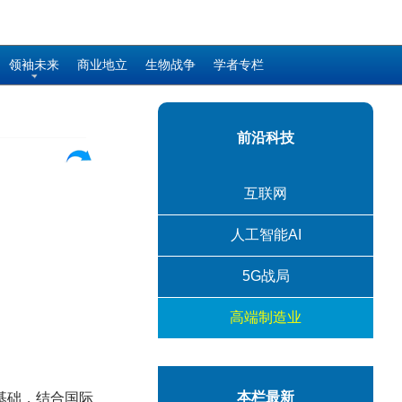
领袖未来
商业地立
生物战争
学者专栏
前沿科技
互联网
人工智能AI
5G战局
高端制造业
本栏最新
基础，结合国际