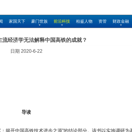
闻
家国天下
豪门世族
前沿科技
柏鉴人物
资管
财政金融
主流经济学无法解释中国高铁的成就？
日期 2020-6-22
导读
雾：揭开中国高铁技术进步之源”的结论部分。该书以实地调研为