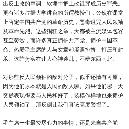
出反土改的声调，软埋中把土改诅咒成历史罪恶。
更有诸多占据大学讲台的所谓教授们，公然在课堂
上否定中国共产党的革命历史，恶毒诅咒人民领袖
及革命先烈。这些猖狂之举，大都被主流媒体包容
甚至赞赏，而许多真正拥护共产党、拥护中国革
命、热爱毛主席的人与文章却屡遭排挤、打压和封
杀。这阵势实在让人心神迷乱，不辨东西南北。
对那些反人民领袖的敌对分子，似乎还情有可原，
因为他们原本就是人民的敌人嘛。如果他们哪一天
突然表现得要与人民和好了，装模作样地也来拥护
人民领袖了，那反倒让我们真该高度警惕了。
毛主席一生最费尽心力的事情，还是来自共产党