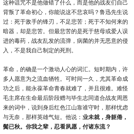
这种诅咒不是他做错了什么，而是他的战友们自己
背叛了革命初心，你能说这不悲哀吗？鲁迅先生说
过：死于敌手的锋刃，不足悲苦；死于不知何来的
暗器，却是悲苦。但最悲苦的是死于慈母或爱人误
进的毒药，战友乱发的流弹，病菌的并无恶意的侵
入，不是我自己制定的死刑。
革命，的确是一个激动人心的词汇。短时期内，许
多人愿意为之流血牺牲。可时间一久，尤其革命成
功之后，能永葆革命青春就难了，并且很难。难怪
毛主席在生命最后阶段赠与毕生志同道合战友周恩
来的词中，说到身后红色江山靠谁守时，那样忧虑
与无奈，那样英雄气短。他说：
业未就，身躯倦，
鬓已秋。你我之辈，忍看夙愿，付诸东流？