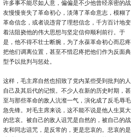
许多事不能尽如人意，偏偏是不少他曾经亲密的战
友慢慢丧失了革命初心，淡薄了革命意志，模糊了
革命信念，或者说违背了理想信念，千方百计地变
着法阻挠他的伟大思想与坚定信仰顺利前行。于
是，他不得不壮士断腕，为了永葆革命初心而忍疼
把他们调离位置，甚至不惜忍疼把他们作为反面典
型予以批判与惩处。
这样，毛主席自然也招致了党内某些受到批判的人
自己及其后代的记恨。不少人在新的历史时期，甚
至与那些革命的敌人沆瀣一气，演化成了反毛辱毛
急先锋。对毛主席来说，这不能不说是他人生莫大
的悲哀。被自己的敌人诅咒是自然的，被自己的战
友和同志诅咒，是反常的，更是悲哀的。悲哀的是