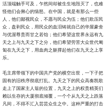
活顶端触手可及，乍然间却被生生地毁灭了，也难
怪他们会揪心的恼怒。在中国，就是有那么一些
人，他们鄙视民众，不愿与民众为伍；他们欺压民
众，盘剥民众，用民众的血泪铸就自己的华屋豪舍
与优渥尊贵而甘之若饴；他们希望这世界永远有九
天之上与九天之下之分，他们希望劳苦大众世代匍
匐在九天之下，用血肉之躯撑起他们在九天之上享
乐。
毛主席带领下的中国共产党的横空出世，一下子把
固有的旧秩序彻底打乱。九天之下的民众高奏凯歌
走上了国家主人翁的位置，九天之上的权贵精英们
赖以生存的大厦彻底倾覆，一个个从九天之上跌落
凡间，不得不汇入芸芸众生之中。这种严重的打击