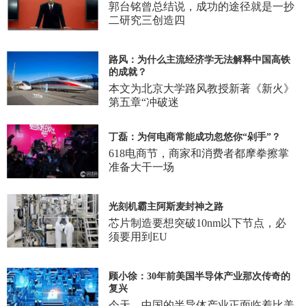
郭台铭曾总结说，成功的途径就是一抄
二研究三创造四
路风：为什么主流经济学无法解释中国高铁
的成就？
本文为北京大学路风教授新著《新火》
第五章“冲破迷
丁磊：为何电商常能成功忽悠你“剁手”？
618电商节，商家和消费者都摩拳擦掌
准备大干一场
光刻机霸主阿斯麦封神之路
芯片制造要想突破10nm以下节点，必
须要用到EU
顾小徐：30年前美国半导体产业那次传奇的
复兴
今天，中国的半导体产业正面临着比美