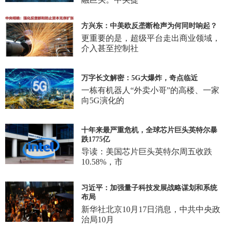
方兴东：中美欧反垄断枪声为何同时响起？
更重要的是，超级平台走出商业领域，
介入甚至控制社
万字长文解密：5G大爆炸，奇点临近
一栋有机器人“外卖小哥”的高楼、一家
向5G演化的
十年来最严重危机，全球芯片巨头英特尔暴
跌1775亿
导读：美国芯片巨头英特尔周五收跌
10.58%，市
习近平：加强量子科技发展战略谋划和系统
布局
新华社北京10月17日消息，中共中央政
治局10月