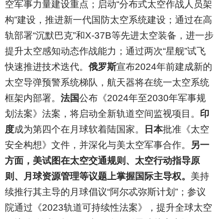
空军事力量建设重点；启动“分布式太空作战人员架
构”建设，推进新一代国防太空系统建设；通过在高
轨部署“沉默巴克”和X-37B等先进太空装备，进一步
提升太空感知动态作战能力；通过两次“星舰”试飞
快速推进技术迭代。
俄罗斯
宣布2024年前建成新的
太空导弹预警系统梯队，航天器将在统一太空系统
框架内部署。
法国
公布《2024年至2030年军事规
划法案》法案，将启动全新轨道空间监视项目。
印
度
成为第四个在月球软着陆国家。
日本
批准《太空
安全构想》文件，并深化与美太空军事合作。
另一
方面，美试图在太空交通规则、太空行动指导原
则、月球资源管理等议题上掌握国际主导权。
美持
续推行其主导的月球倡议“阿尔忒弥斯计划”；参议
院通过《2023轨道可持续性法案》，提升全球太空