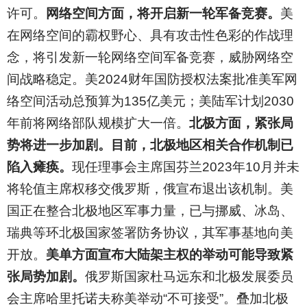
许可。
网络空间方面，将开启新一轮军备竞赛。
美
在网络空间的霸权野心、具有攻击性色彩的作战理
念，将引发新一轮网络空间军备竞赛，威胁网络空
间战略稳定。美2024财年国防授权法案批准美军网
络空间活动总预算为135亿美元；美陆军计划2030
年前将网络部队规模扩大一倍。
北极方面，紧张局
势将进一步加剧。目前，北极地区相关合作机制已
陷入瘫痪。
现任理事会主席国芬兰2023年10月并未
将轮值主席权移交俄罗斯，俄宣布退出该机制。美
国正在整合北极地区军事力量，已与挪威、冰岛、
瑞典等环北极国家签署防务协议，其军事基地向美
开放。
美单方面宣布大陆架主权的举动可能导致紧
张局势加剧。
俄罗斯国家杜马远东和北极发展委员
会主席哈里托诺夫称美举动“不可接受”。叠加北极