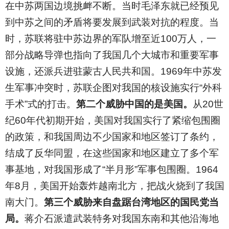
在中苏两国边境挑衅不断。当时毛泽东就已经预见
到中苏之间的矛盾将要发展到武装对抗的程度。当
时，苏联将驻中苏边界的军队增至近100万人，一
部分战略导弹也指向了我国几个大城市和重要军事
设施，还派兵进驻蒙古人民共和国。1969年中苏发
生军事冲突时，苏联企图对我国的核设施实行“外科
手术”式的打击。
第二个威胁中国的是美国。
从20世
纪60年代初期开始，美国对我国实行了紧缩包围圈
的政策，和我国周边不少国家和地区签订了条约，
结成了反华同盟，在这些国家和地区建立了多个军
事基地，对我国形成了“半月形”军事包围圈。1964
年8月，美国开始轰炸越南北方，把战火烧到了我国
南大门。
第三个威胁来自盘踞台湾地区的国民党当
局。
蒋介石派遣武装特务对我国东南和其他沿海地