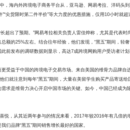
销中，海内外跨境电子商务平台从，亚马逊、网易考拉、洋码头到
选16件”“尖货限时第二件半价”等大力度的优惠措施，仅用10小时就
绩增长超出了预期。”网易考拉相关负责人雷佳烨称，尤其是代表
总额的25%左右。结合往年经验，他们发现，“黑五”期间，轻
此前发布的调研数据则显示，高达7成跨境网购用户受访者计划在“
更受益于中国的跨境电子交易市场。来自美国的维骨力品牌自进
，他们就注意到每年“黑五”期间，大量在美留学生购买产品寄送
的需求是维骨力决心开启中国市场的关键。如今，中国已经成为
的喜悦，从其近两年参与的情况来看，2017年较2016年有几倍
我们品牌“黑五”期间销售增长最好的国家。