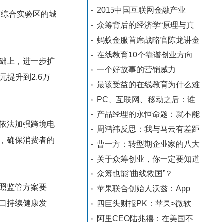
2015中国互联网金融产业
商综合实验区的城
众筹背后的经济学“原理与真
蚂蚁金服首席战略官陈龙讲金
在线教育10个靠谱创业方向
础上，进一步扩
一个好故事的营销威力
提升到2.6万
最该受益的在线教育为什么难
PC、互联网、移动之后：谁
产品经理的永恒命题：就不能
依法加强跨境电
周鸿祎反思：我与马云有差距
，确保消费者的
曹一方：转型期企业家的八大
关于众筹创业，你一定要知道
众筹也能“曲线救国”？
照监管方案要
苹果联合创始人沃兹：App
口持续健康发
四巨头财报PK：苹果>微软
阿里CEO陆兆禧：在美国不