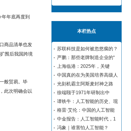
今年年底再度到
本栏热点
口商品清单也发
苏联科技是如何被忽悠瘸的？
次扩围后我国跨境
严鹏：那些老牌制造企业的“
上海临港：2025年，关键
中国真的在为美国培养高级人
一般贸易。毕
光刻机霸主阿斯麦封神之路
，此次明确会以
徐端颐于1971年研制出中
谭铁牛：人工智能的历史、现
格雷·艾伦：中国的人工智能
中金报告：人工智能时代，1
冯象｜谁害怕人工智能？