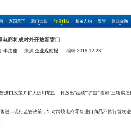
闻
家国天下
豪门世族
前沿科技
柏鉴人物
资管
财政金融
境电商将成对外开放新窗口
者
李汶佳
来源
企业观察报
编辑
2018-12-23
进口政策并扩大适用范围，释放出“延续”“扩围”“提额”三项实
零售进口现行监管政策，针对跨境电商零售进口商品不执行首次
。