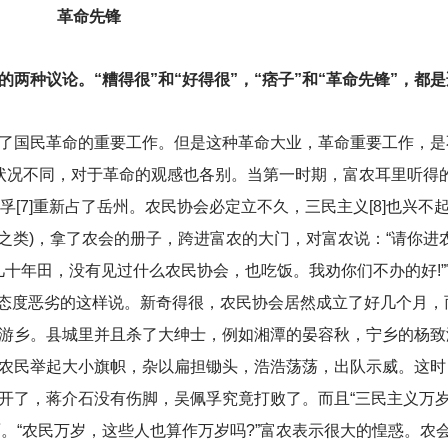
革命先锋
两种议论。“糟得很”和“好得很”，“痞子”和“革命先锋”，都
了国民革命的重要工作。但是这种革命大业，革命重要工作，是
状况不同，对于革命的观感也各别。当第一时期，富农耳里听得
佩孚[7]重新占了岳州。农民协会必定立不久，三民主义[8]也兴
”之类)，拿了农会的册子，跨进富农的大门，对富农说：“请你进
几十年田，没有见过什么农民协会，也吃饭。我劝你们不办的好!
农中态度恶劣的这样说。新奇得很，农民协会居然成立了好几个月，
游乡。县城里并且杀了大绅士，例如湘潭的晏容秋，宁乡的杨致
农民举起大小旗帜，杂以扁担锄头，浩浩荡荡，出队示威。这时
开了，蒋介石没有伤脚，吴佩孚究竟打败了。而且“三民主义万岁
)上面。“农民万岁，这些人也算作万岁吗?”富农表示很大的惶惑。农