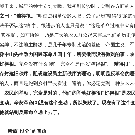
城里来，城里的绅士立刻大哗。我初到长沙时，会到各方面的人
之曰：“糟得很。”
即使是很革命的人吧，受了那班“糟得很”派的
法子否认这“糟”字。很进步的人也只是说：“这是革命过程中应
。
实在呢，如前所说，乃是广大的农民群众起来完成他们的历史
劣绅，不法地主阶级，是几千年专制政治的基础，帝国主义、军
孙中山先生致力国民革命凡四十年，所要做而没有做到的事，农
好得很。
完全没有什么“糟”，完全不是什么“糟得很”。
“糟得很”
存封建旧秩序，阻碍建设民主新秩序的理论，明明是反革命的理
的人，而且是跑到乡村里去看过一遍的，你必定觉到一种从来未
。
农民的举动，完全是对的，他们的举动好得很!“好得很”是农
变动。辛亥革命[3]没有这个变动，所以失败了。现在有了这个
他就站到反革命立场上去了。
所谓“过分”的问题