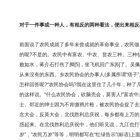
对于一件事或一种人，有相反的两种看法，便出来相反的
前面说了农民成就了多年未曾成就的革命事业，农民做
的呢?不是的。农民中有富农、中农、贫农三种。三种
败如水，蒋介石打伤了脚[5]，坐飞机回广东[6]了。吴
从来没有的东西。乡农民协会的办事人(多属所谓“痞子
怎样回答呢?“农民协会吗?我在这里住了几十年，种了
的这样说。“什么农民协会，砍脑壳会，莫害人!”富
士。邻近的绅士因为不肯缴鸦片枪，被农民协会捉了去
念大会，反英大会，北伐胜利总庆祝，每乡都有上万的
惑起来。在北伐胜利总庆祝中，他们听见说，九江也打
岁”，“农民万岁”等等，明明都写在“红绿告示”(标语