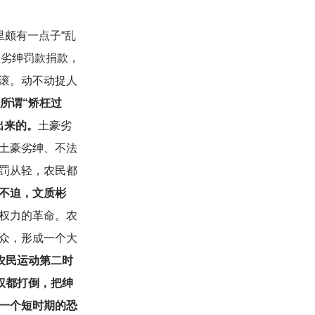
里颇有一点子“乱
豪劣绅罚款捐款，
滚。动不动捉人
所谓“矫枉过
出来的。
土豪劣
土豪劣绅、不法
罚从轻，农民都
不迫，文质彬
权力的革命。农
众，形成一个大
农民运动第二时
权都打倒，把绅
一个短时期的恐