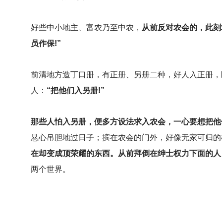
好些中小地主、富农乃至中农，
从前反对农会的，此刻
员作保!”
前清地方造丁口册，有正册、另册二种，好人入正册，
人：
“把他们入另册!”
那些人怕入另册，便多方设法求入农会，一心要想把他
悬心吊胆地过日子；摈在农会的门外，好像无家可归的样
在却变成顶荣耀的东西。从前拜倒在绅士权力下面的人
两个世界。