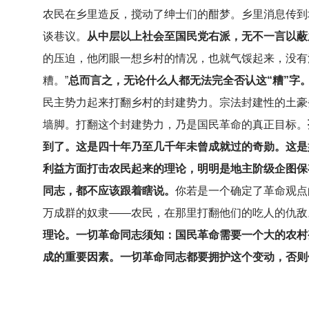
农民在乡里造反，搅动了绅士们的酣梦。乡里消息传到
谈巷议。
从中层以上社会至国民党右派，无不一言以蔽
的压迫，他闭眼一想乡村的情况，也就气馁起来，没有
糟。”
总而言之，无论什么人都无法完全否认这“糟”字
民主势力起来打翻乡村的封建势力。宗法封建性的土豪
墙脚。打翻这个封建势力，乃是国民革命的真正目标。
到了。这是四十年乃至几千年未曾成就过的奇勋。这是
利益方面打击农民起来的理论，明明是地主阶级企图保
同志，都不应该跟着瞎说。
你若是一个确定了革命观点
万成群的奴隶——农民，在那里打翻他们的吃人的仇敌
理论。一切革命同志须知：国民革命需要一个大的农村
成的重要因素。一切革命同志都要拥护这个变动，否则