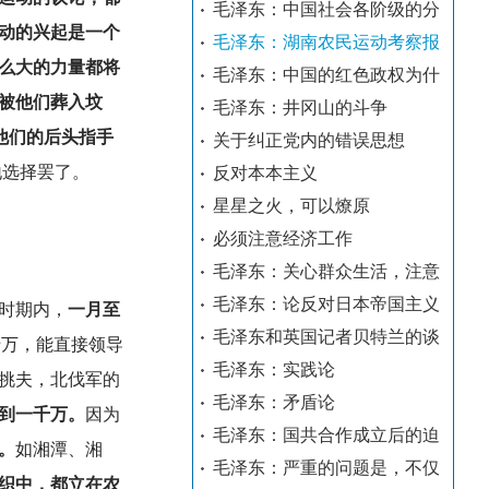
毛泽东：中国社会各阶级的分
动的兴起是一个
毛泽东：湖南农民运动考察报
么大的力量都将
毛泽东：中国的红色政权为什
被他们葬入坟
毛泽东：井冈山的斗争
他们的后头指手
关于纠正党内的错误思想
地选择罢了。
反对本本主义
星星之火，可以燎原
必须注意经济工作
毛泽东：关心群众生活，注意
毛泽东：论反对日本帝国主义
时期内，
一月至
毛泽东和英国记者贝特兰的谈
十万，能直接领导
毛泽东：实践论
挑夫，北伐军的
毛泽东：矛盾论
到一千万。
因为
毛泽东：国共合作成立后的迫
。
如湘潭、湘
毛泽东：严重的问题是，不仅
织中，都立在农