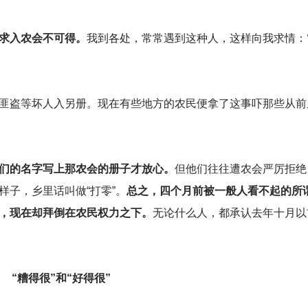
求入农会不可得。
我到各处，常常遇到这种人，这样向我求情：
匪盗等坏人入另册。现在有些地方的农民便拿了这事吓那些从前
们的名字写上那农会的册子才放心。
但他们往往遭农会严厉拒绝
子，乡里话叫做“打零”。
总之，四个月前被一般人看不起的所谓
，现在却拜倒在农民权力之下。
无论什么人，都承认去年十月以
“糟得很”和“好得很”