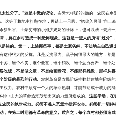
免太过分了。”这是中派的议论。
实际怎样呢?的确的，农民在乡
。这等于将地主打翻在地，再踏上一只脚。“把你入另册!”向土
杀猪出谷。土豪劣绅的小姐少奶奶的牙床上，也可以踏上去滚一
常，竟在乡村造成一种恐怖现象。这就是一些人的所谓“过分”，
实也是错的。第一，上述那些事，都是土豪劣绅、不法地主自己逼
有这种很大的反抗。凡是反抗最力、乱子闹得最大的地方，都是
个劣，谁个不劣，谁个最甚，谁个稍次，谁个惩办要严，谁个处
客吃饭，不是做文章，不是绘画绣花，不能那样雅致，那样从容
个阶级的暴烈的行动。
农村革命是农民阶级推翻封建地主阶级的
主权力。农村中须有一个大的革命热潮，才能鼓动成千成万的群
在乡村中由大的革命热潮鼓动出来的力量所造成的。
这些举动，在
建立农民的绝对权力。必须不准人恶意地批评农会。必须把一切绅
举动，在第二时期都有革命的意义。质言之，每个农村都必须造成