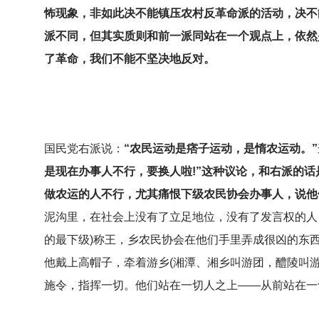
怖现象，非如此决不能镇压农村反革命派的活动，决不
派不同，但其实质则和前一派同站在一个观点上，依然
了革命，我们不能不坚决地反对。
国民党右派说：
“农民运动是痞子运动，是惰农运动。”
是现在办事人不行，要换人啦!”这种议论，和右派的话
做农运的人不行，尤其痛恨下级农民协会办事人，说他
泥沟里，在社会上没有了立足地位，没有了发言权的人
的最下级)称王，乡农民协会在他们手里弄成很凶的东
他戴上高帽子，牵着游乡(湘潭、湘乡叫游团，醴陵叫
施令，指挥一切。他们站在一切人之上——从前站在一