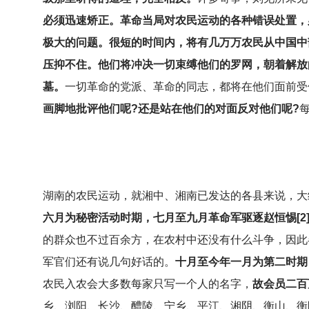
必须迅速矫正。革命当局对农民运动的各种错误处置，
极大的问题。很短的时间内，将有几万万农民从中国中
压抑不住。他们将冲决一切束缚他们的罗网，朝着解放
墓。
一切革命的党派、革命的同志，都将在他们面前受
画脚地批评他们呢?还是站在他们的对面反对他们呢?
湖南的农民运动，就湘中、湘南已发达的各县来说，大
六月为秘密活动时期，七月至九月革命军驱逐赵恒惕[2
的群众也不过百余方，在农村中还没有什么斗争，因此
军官们还有说几句好话的。
十月至今年一月为第二时期
农民入农会大多数每家只写一个人的名字，
故会员二百
乡、浏阳、长沙、醴陵、宁乡、平江、湘阴、衡山、衡