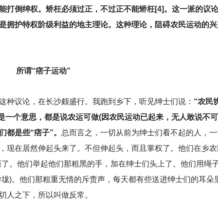
能打倒绅权。矫枉必须过正，不过正不能矫枉[4]。这一派的议
是拥护特权阶级利益的地主理论。这种理论，阻碍农民运动的兴
所谓“痞子运动”
这种议论，在长沙颇盛行。我跑到乡下，听见绅士们说：
“农民
是一个意思，都是说农运可做(因农民运动已起来，无人敢说不可
们都是些“痞子”。
总而言之，一切从前为绅士们看不起的人，一
，现在居然伸起头来了。不但伸起头，而且掌权了。他们在乡农
西了。他们举起他们那粗黑的手，加在绅士们头上了。他们用绳
游垅)。他们那粗重无情的斥责声，每天都有些送进绅士们的耳朵
切人之下，所以叫做反常。