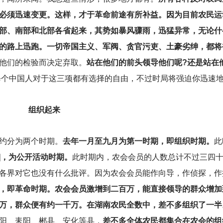
必须迅速变更。这样，才于革命前途有所补益。因为目前农民运
部、南部和北部各省起来，其势如暴风骤雨，迅猛异常，无论什
的路上迅跑。一切帝国主义、军阀、贪官污吏、土豪劣绅，都将
他们的检验而决定弃取。
站在他们的前头领导他们呢?还是站在
每个中国人对于这三项都有选择的自由，不过时局将强迫你迅速
组织起来
约分为两个时期。
去年一月至九月为第一时期，即组织时期。
此
]，为公开活动时期。
此时期内，农会会员的人数总计不过三四
各界对它也没有什么批评。因为农会会员能作向导，作侦探，作
，即革命时期。农会会员激增到二百万，能直接领导的群众增加
万，群众便有约一千万。在湖南农民全数中，差不多组织了一半
阳、耒阳、郴县、安化等县，
差不多全体农民都集合在农会的组