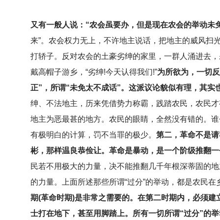
又有一般人说：“农会虽要办，但是现在农会的举动未
来”。农会权力无上，不许地主说话，把地主的威风扫光
打轿子。反对农会的土豪劣绅的家里，一群人涌进去，
戴高帽子游乡，“劣绅!今天认得我们!”
为所欲为，一切反
正”，所谓“未免太不成话”。这派议论貌似有理，其
绅、不法地主，历来凭借势力称霸，践踏农民，农民才
地主为恶最甚的地方。农民的眼睛，全然没有错的。谁
有极明白的计算，罚不当罪的极少。
第二，革命不是请
彬，那样温良恭俭让。革命是暴动，是一个阶级推翻一
民若不用极大的力量，决不能推翻几千年根深蒂固的地
的力量。上面所述那些所谓“过分”的举动，都是农民
期(革命时期)是非常之需要的。在第二时期内，必须
士打在地下，甚至用脚踏上。所有一切所谓“过分”的