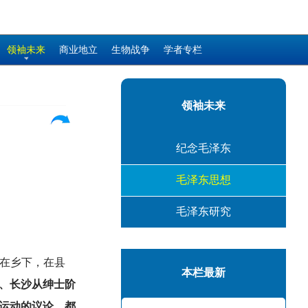
领袖未来
商业地立
生物战争
学者专栏
领袖未来
纪念毛泽东
毛泽东思想
毛泽东研究
，在乡下，在县
本栏最新
、长沙从绅士阶
运动的议论，都