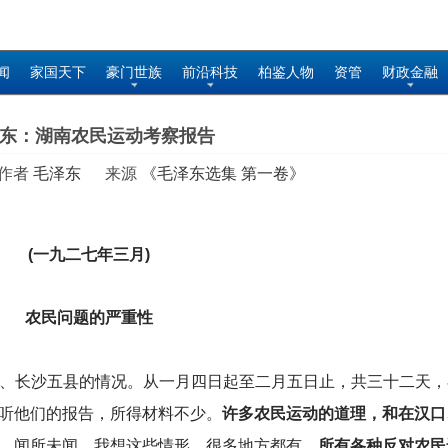
闻
家国天下
豪门世族
前沿科技
柏鉴人物
资管
财政金融
东：湖南农民运动考察报告
 作者
毛泽东
来源
《毛泽东选集 第一卷》
(
一九二七年三月)
农民问题的严重性
醴陵、长沙五县的情况。从一月四日起至二月五日止，共三十二天
听他们的报告，所得材料不少。
许多农民运动的道理，和在汉口
，闻所未闻。我想这些情形，很多地方都有。
所有各种反对农民