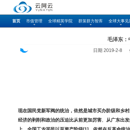
首页
市值管理
全球精英学院
群策群力智库
全球大事见
毛泽东：
日期 2019-2-8
现在国民党新军阀的统治，依然是城市买办阶级和乡村
经济的剥削和政治的压迫比从前更加厉害
。
从广东出发
上，全国工农平民以至资产阶级[1]，依然在反革命统