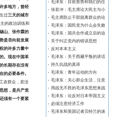
毛泽东：目前形势和我们的任
许多地方，曾经
张若冲：毛主席论大民主与小
生过
三天的城市
毛主席防止干部脱离群众的论
民主的政治训练和
毛泽东：国民党为什么会失败
锡山、张作霖的
毛泽东：国共合作成立后的迫
势是否向前发展
关于纠正党内的错误思想
权的许多力量中
反对本本主义
毛泽东：关于西藏平叛的讲话
的。现在中国革
持久抗战的真谛
的长期存在没有
毛泽东：青年运动的方向
在的必要条件。
毛泽东：关心群众生活，注意
工农群众，若没
用战无不胜的毛泽东思想来战
的思想，是共产党
毛泽东：论反对日本帝国主义
还须有一个要紧
必须注意经济工作
毛泽东和英国记者贝特兰的谈