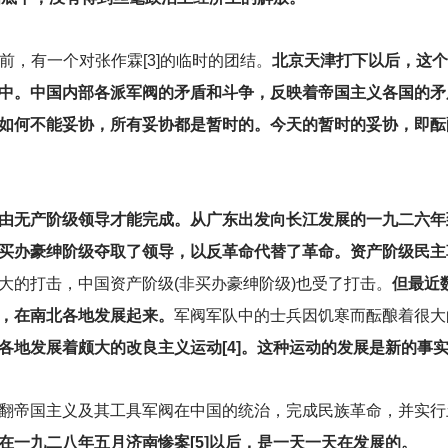
前，有一个对张作霖[3]的临时的团结。
北京天津打下以后，这个
中。中国内部各派军阀的矛盾和斗争，反映着帝国主义各国的矛
如何不能妥协，所有妥协都是暂时的。今天的暂时的妥协，即酝
由无产阶级领导才能完成。从广东出发向长江发展的一九二六年
买办豪绅阶级夺取了领导，以反革命代替了革命。资产阶级民主
大的打击，中国资产阶级(非买办豪绅阶级)也受了打击。
但最近
，在南北各地发展起来。
军阀军队中的士兵因饥寒而酝酿着很大
各地发展着颇大的改良主义运动[4]。这种运动的发展是新的事
翻帝国主义及其工具军阀在中国的统治，完成民族革命，并实行
在一九二八年五月济南惨案[5]以后，是一天一天在发展的。