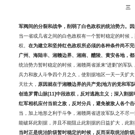
三
军阀间的分裂和战争，削弱了白色政权的统治势力。因
当一省或几省之间的白色政权有一个暂时稳定的时候，
权。
在为建立和坚持红色政权所必须的各种条件尚不完
广州、海陆丰、湘赣边界、湘南、醴陵、黄安各地，都
统治势力暂时稳定的时候，湘赣两省派来“进剿”的军
兵力和敌人斗争四个月之久，使割据地区一天一天扩大
天壮大，
原因就在于湘赣边界的共产党(地方的党和军
创造罗霄山脉[11]中段政权，反对逃跑主义；深入割
红军相机应付当前之敌，反对分兵，避免被敌人各个击
当，加上地形之利于斗争，湘赣两省进攻军队之不尽一致
能破坏此割据，并且不能阻止此割据的日益扩大，此割
当时正是统治阶级暂时稳定的时候，反而采取统治阶级