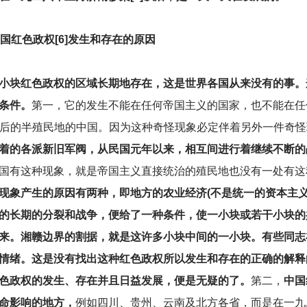
国红色政权[6]发生和存在的原因
小块红色政权的区域长期地存在，这是世界各国从来没有的事。
条件。
第一，它的发生不能在任何帝国主义的国家，也不能在任
济落后的半殖民地的中国。因为这种奇怪现象必定伴着另外一件奇
着的各派新旧军阀，从民国元年以来，相互间进行着继续不断的
国有这种现象，就是帝国主义直接统治的殖民地也没有一处有这
现象产生的原因有两种，即地方的农业经济(不是统一的资本主义
的长期的分裂和战争，便给了一种条件，使一小块或若干小块的
来。湘赣边界的割据，就是这许多小块中间的一小块。有些同志
情绪。这是没有找出这种红色政权所以发生和存在的正确的解释
色政权的发生、存在并且日益发展，便是无疑的了。
第二，
中国
命影响的地方，
例如四川、贵州、云南及北方各省，而是在一九