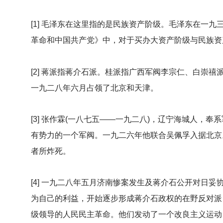
[1]
毛泽东在这里指的是民族资产阶级。毛泽东在一九
革命和中国共产党》中，对于买办大资产阶级与民族资
[2]
蒋派指蒋介石派。桂派指广西军阀李宗仁、白崇禧
一九二八年六月占领了北京和天津。
[3]
张作霖(一八七五——一九二八)，辽宁海城人，奉
有势力的一个军阀。一九二六年他联合吴佩孚入据北京
者所炸死。
[4]
一九二八年五月济南惨案发生及蒋介石公开对日妥
为自己的利益，开始逐步形成蒋介石政权的在野反对派
级领导的人民民主革命。他们发动了一个改良主义运动