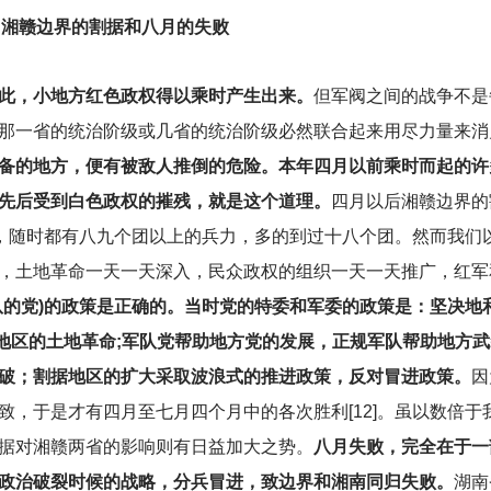
 湘赣边界的割据和八月的失败
此，小地方红色政权得以乘时产生出来。
但军阀之间的战争不是
那一省的统治阶级或几省的统治阶级必然联合起来用尽力量来消
备的地方，便有被敌人推倒的危险。本年四月以前乘时而起的许
先后受到白色政权的摧残，就是这个道理。
四月以后湘赣边界的
队，随时都有八九个团以上的兵力，多的到过十八个团。然而我们
，土地革命一天一天深入，民众政权的组织一天一天推广，红军
队的党)的政策是正确的。当时党的特委和军委的政策是：坚决地
据地区的土地革命;军队党帮助地方党的发展，正规军队帮助地方
破；割据地区的扩大采取波浪式的推进政策，反对冒进政策。
因
，于是才有四月至七月四个月中的各次胜利[12]。虽以数倍于
据对湘赣两省的影响则有日益加大之势。
八月失败，完全在于一
政治破裂时候的战略，分兵冒进，致边界和湘南同归失败。
湖南