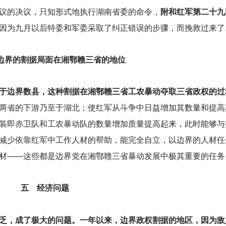
议的决议，只知形式地执行湖南省委的命令，
附和红军第二十九
因为九月以后特委和军委采取了纠正错误的步骤，而挽救过来了
边界的割据局面在湘鄂赣三省的地位
于边界数县，这种割据在湘鄂赣三省工农暴动夺取三省政权的过
两省的下游乃至于湖北；使红军从斗争中日益增加其数量和提高
装即赤卫队和工农暴动队的数量增加质量提高起来，此时能够与
减少依靠红军中工作人材的帮助，能完全自立，以边界的人材任
材——这些都是边界党在湘鄂赣三省暴动发展中极其重要的任务
五 经济问题
乏，成了极大的问题。一年以来，边界政权割据的地区，因为敌