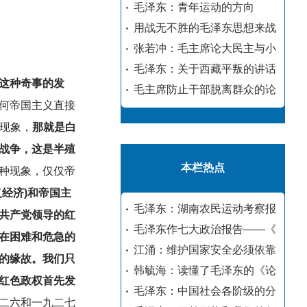
毛泽东：青年运动的方向
用战无不胜的毛泽东思想来战
张若冲：毛主席论大民主与小
毛泽东：关于西藏平叛的讲话
这种奇事的发
毛主席防止干部脱离群众的论
何帝国主义直接
怪现象，
那就是白
战争，这是半殖
本栏热点
种现象，仅仅帝
经济)和帝国主
毛泽东：湖南农民运动考察报
共产党领导的红
毛泽东作七大政治报告——《
在困难和危急的
江涌：维护国家安全必须依靠
的缘故。我们只
韩毓海：读懂了毛泽东的《论
红色政权首先发
毛泽东：中国社会各阶级的分
二六和一九二七