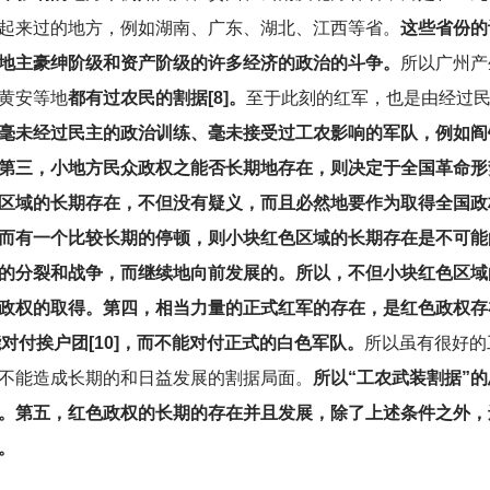
起来过的地方，例如湖南、广东、湖北、江西等省。
这些省份的
地主豪绅阶级和资产阶级的许多经济的政治的斗争。
所以广州产
黄安等地
都有过农民的割据[8]。
至于此刻的红军，也是由经过
毫未经过民主的政治训练、毫未接受过工农影响的军队，例如阎
第三，小地方民众政权之能否长期地存在，则决定于全国革命形
区域的长期存在，不但没有疑义，而且必然地要作为取得全国政
而有一个比较长期的停顿，则小块红色区域的长期存在是不可能
的分裂和战争，而继续地向前发展的。所以，不但小块红色区域
政权的取得。第四，相当力量的正式红军的存在，是红色政权存
对付挨户团[10]，而不能对付正式的白色军队。
所以虽有很好的
不能造成长期的和日益发展的割据局面。
所以“工农武装割据”
。第五，红色政权的长期的存在并且发展，除了上述条件之外，
。