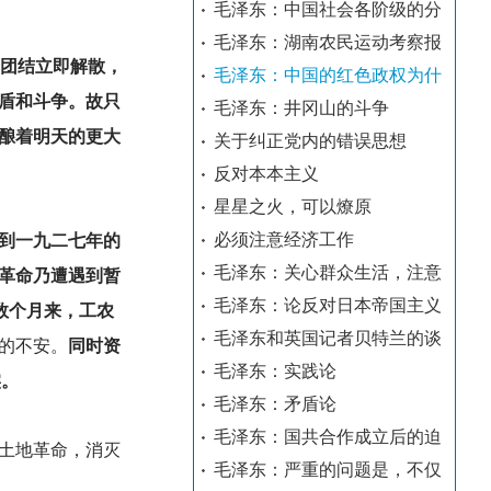
毛泽东：中国社会各阶级的分
毛泽东：湖南农民运动考察报
团结立即解散，
毛泽东：中国的红色政权为什
盾和斗争。故只
毛泽东：井冈山的斗争
酿着明天的更大
关于纠正党内的错误思想
反对本本主义
星星之火，可以燎原
必须注意经济工作
到一九二七年的
毛泽东：关心群众生活，注意
革命乃遭遇到暂
毛泽东：论反对日本帝国主义
数个月来，工农
毛泽东和英国记者贝特兰的谈
的不安。
同时资
毛泽东：实践论
实。
毛泽东：矛盾论
毛泽东：国共合作成立后的迫
土地革命，消灭
毛泽东：严重的问题是，不仅