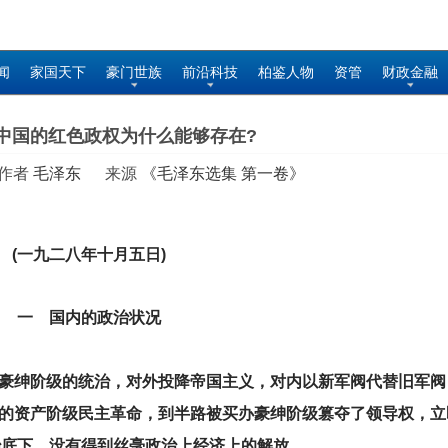
闻
家国天下
豪门世族
前沿科技
柏鉴人物
资管
财政金融
中国的红色政权为什么能够存在?
 作者
毛泽东
来源
《毛泽东选集 第一卷》
(
一九二八年十月五日)
一 国内的政治状况
豪绅阶级的统治，对外投降帝国主义，对内以新军阀代替旧军阀
的资产阶级民主革命，到半路被买办豪绅阶级篡夺了领导权，立
治底下，没有得到丝毫政治上经济上的解放。