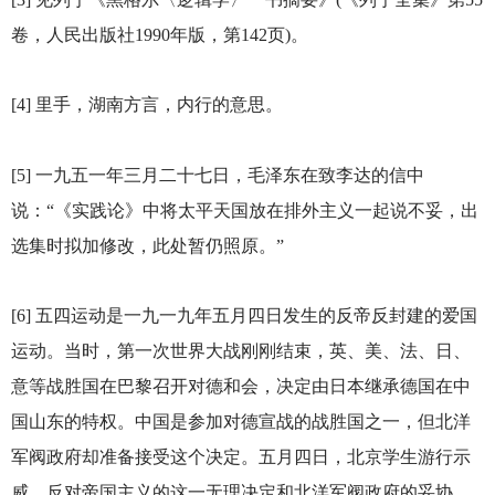
卷，人民出版社1990年版，第142页)。
[4]
里手，湖南方言，内行的意思。
[5]
一九五一年三月二十七日，毛泽东在致李达的信中
说：“《实践论》中将太平天国放在排外主义一起说不妥，出
选集时拟加修改，此处暂仍照原。”
[6]
五四运动是一九一九年五月四日发生的反帝反封建的爱国
运动。当时，第一次世界大战刚刚结束，英、美、法、日、
意等战胜国在巴黎召开对德和会，决定由日本继承德国在中
国山东的特权。中国是参加对德宣战的战胜国之一，但北洋
军阀政府却准备接受这个决定。五月四日，北京学生游行示
威，反对帝国主义的这一无理决定和北洋军阀政府的妥协。