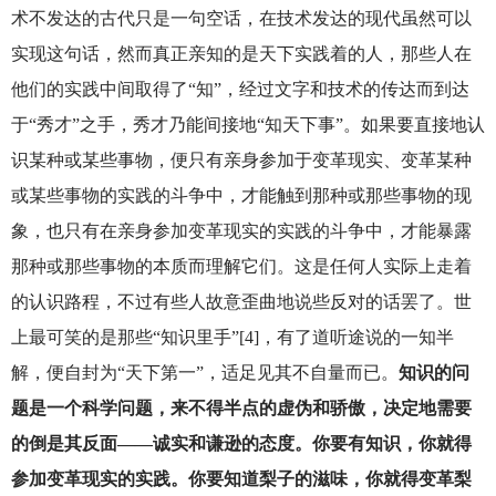
术不发达的古代只是一句空话，在技术发达的现代虽然可以
实现这句话，然而真正亲知的是天下实践着的人，那些人在
他们的实践中间取得了“知”，经过文字和技术的传达而到达
于“秀才”之手，秀才乃能间接地“知天下事”。如果要直接地认
识某种或某些事物，便只有亲身参加于变革现实、变革某种
或某些事物的实践的斗争中，才能触到那种或那些事物的现
象，也只有在亲身参加变革现实的实践的斗争中，才能暴露
那种或那些事物的本质而理解它们。这是任何人实际上走着
的认识路程，不过有些人故意歪曲地说些反对的话罢了。世
上最可笑的是那些“知识里手”[4]，有了道听途说的一知半
解，便自封为“天下第一”，适足见其不自量而已。
知识的问
题是一个科学问题，来不得半点的虚伪和骄傲，决定地需要
的倒是其反面——诚实和谦逊的态度。你要有知识，你就得
参加变革现实的实践。你要知道梨子的滋味，你就得变革梨