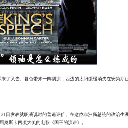
雾来了又去。暮色带来一阵阴凉，西边的太阳缓缓消失在安第斯
月21日发表就职演说时的普遍评价。在这位非洲裔总统的政治生
3届奥斯卡四项大奖的电影《国王的演讲》。