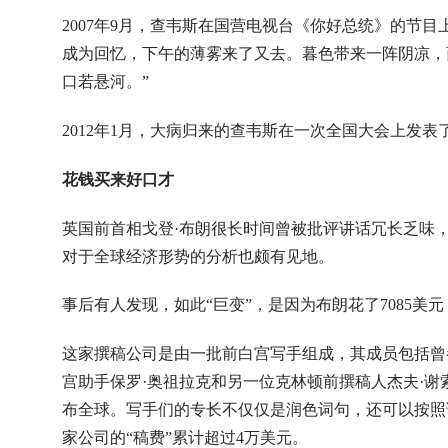
2007年9月，查韦斯在国营电视台《你好总统》的节
成为回忆，下午的薄雾来了又去。暮色带来一阵阴凉，
口若悬河。”
2012年1月，大病归来的查韦斯在一次全国大会上发表了
花钱买来好口才
英国前首相戈登·布朗很长时间曾被批评讲话冗长乏味，
对于全球经济形势的分析也颇有见地。
事后有人发现，如此“巨变”，是因为布朗花了7085
这家撰稿公司是由一批前白宫写手组成，其成员包括曾参
宫助手保罗·奥祖拉克和另一位克林顿前撰稿人杰夫·
布全球。写手们的专长不仅仅是润色词句，还可以按照
家公司的“稿费”累计超过4万美元。