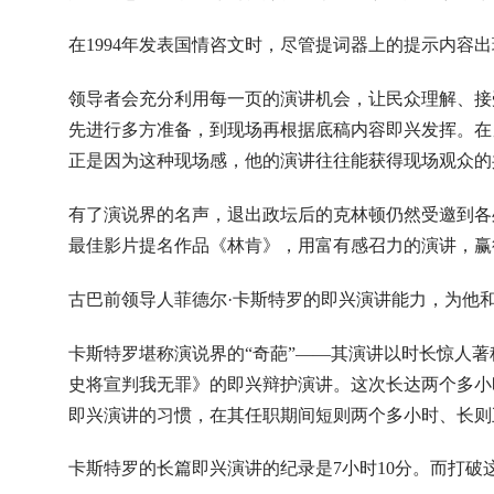
在1994年发表国情咨文时，尽管提词器上的提示内容
领导者会充分利用每一页的演讲机会，让民众理解、接
先进行多方准备，到现场再根据底稿内容即兴发挥。在另
正是因为这种现场感，他的演讲往往能获得现场观众的
有了演说界的名声，退出政坛后的克林顿仍然受邀到各
最佳影片提名作品《林肯》，用富有感召力的演讲，赢
古巴前领导人菲德尔·卡斯特罗的即兴演讲能力，为他
卡斯特罗堪称演说界的“奇葩”——其演讲以时长惊人著
史将宣判我无罪》的即兴辩护演讲。这次长达两个多小
即兴演讲的习惯，在其任职期间短则两个多小时、长则
卡斯特罗的长篇即兴演讲的纪录是7小时10分。而打破