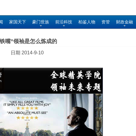
闻
家国天下
豪门世族
前沿科技
柏鉴人物
资管
财政金融
“铁嘴”领袖是怎么炼成的
日期 2014-9-10