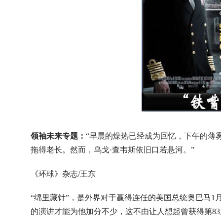
领袖未来专题：
“早晨的燥热已经成为回忆，下午的薄
拖得老长。然而，乌戈·查韦斯依旧口若悬河。”
《环球》杂志/王东
“绵里藏针”，是外界对于赢得连任的美国总统奥巴马1
的演讲才能为他加分不少，这不由让人想起曾获得第8