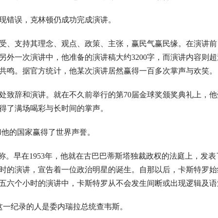
出现错误，克林顿仍成功完成演讲。
受、支持其理念、观点、政策、主张，赢民气赢民缘。在演讲前
外一次演讲中，他准备的演讲稿大约3200字，而演讲内容则超过
共鸣。据官方统计，他某次演讲居然赢得一百多次掌声与欢笑。
处致辞和演讲。就在不久前举行的第70届金球奖颁奖典礼上，他
得了满场喝彩与长时间的掌声。
和他的国家赢得了世界声誉。
称。早在1953年，他就在古巴巴蒂斯塔独裁政权的法庭上，发
时的演讲，宣告着一位政治明星的诞生。自那以后，卡斯特罗始
五六个小时的演讲中，卡斯特罗从不会发生间断或出现逻辑及语
这一纪录的人是委内瑞拉总统查韦斯。