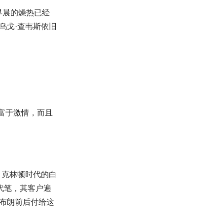
早晨的燥热已经
乌戈·查韦斯依旧
仅富于激情，而且
、克林顿时代的白
代笔，其客户遍
布朗前后付给这