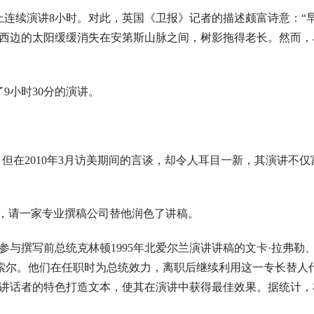
目上连续演讲8小时。对此，英国《卫报》记者的描述颇富诗意：“
西边的太阳缓缓消失在安第斯山脉之间，树影拖得老长。然而，
9小时30分的演讲。
但在2010年3月访美期间的言谈，却令人耳目一新，其演讲不
美元，请一家专业撰稿公司替他润色了讲稿。
与撰写前总统克林顿1995年北爱尔兰演讲讲稿的文卡·拉弗勒
谢索尔。他们在任职时为总统效力，离职后继续利用这一专长替人
讲话者的特色打造文本，使其在演讲中获得最佳效果。据统计，