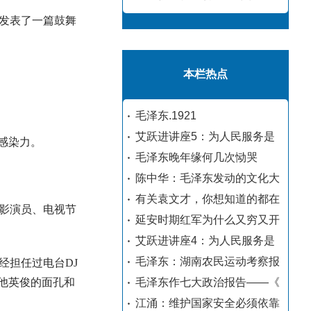
发表了一篇鼓舞
本栏热点
毛泽东.1921
艾跃进讲座5：为人民服务是
感染力。
毛泽东晚年缘何几次恸哭
陈中华：毛泽东发动的文化大
有关袁文才，你想知道的都在
影演员、电视节
延安时期红军为什么又穷又开
艾跃进讲座4：为人民服务是
毛泽东：湖南农民运动考察报
经担任过电台DJ
他英俊的面孔和
毛泽东作七大政治报告——《
江涌：维护国家安全必须依靠