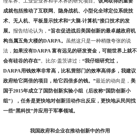
理军界、工业企业界和学术界的研究项目。
该局取得的重要
成就包括推动了互联网、隐身战机、小型化全球定位系统技
术、无人机、平板显示技术和“大脑-计算机”接口技术的发
展。
报告结论认为，
“旨在促进战后美国创新的最卓越政府机
构当属五角大楼的DARPA。
虽然这只是一种稍微夸张的说
法，
如果没有DARPA 富有远见的研发资金，可能世界上就不
会有硅谷的存在”
。比尔·盖茨讲过：
“我仔细研究过，
DARPA用钱效率非常高，比私营部门的效率高得多，我建议
政府给它两倍的项目，给它四倍多的钱。”
最近的动向是，
美
国于2015年成立了国防创新实验小组（后改称“国防创新小
组”），任务是更快地对创新活动作出反应，更快地从民间找
一些“黑科技”并应用于军事领域。
我国政府和企业在推动创新中的作用