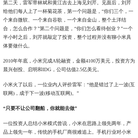
第二天，雷军带林斌和黄江吉去上海见刘芹。见面后，刘芹
给他们每人上了一杯菊花茶，第一个问题是，“你们三个，一
个来自微软、一个来自谷歌，一个来自金山，整个土洋结
合，怎么合作？”第二个问题是，“你们怎么看待创业？”一个
半小时之后，刘芹就敲定了投资，整个过程并没有聊小米具
体要做什么。
2010年年底，小米完成A轮融资，金额4100万美元，投资方为
晨兴创投、启明和IDG，公司估值2.5亿美元。
小米火了以后，一位业内人评价雷军：“他是错过了上一波(互
联网)，成于下一波(移动互联网)。”
“只要不让公司翻船，你就能去做”
一位投资人总结小米模式曾说，小米在思路上领先两年，产
品上领先一年，传统的手机厂商很难追上。手机行业对小米