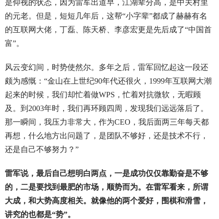
是仰视的状态，因为雷军出道早，江湖辈分高，是中关村里
的元老。但是，短短几年后，这帮“小字辈”都成了赫赫有名
的互联网大佬，丁磊、陈天桥、李彦宏更是先后成了“中国首
富”。
风云变幻间，时势使然尔。多年之后，雷军回忆起这一段还
颇为感慨：“金山在上世纪90年代还很火，1999年互联网大潮
起来的时候，我们却忙着做WPS，忙着对抗微软，无暇顾
及。到2003年时，我们再环顾四周，发现我们远远落后了。
那一瞬间，我压力非常大，作为CEO，我后面两三年每天都
再想，什么地方出问题了，是团队不够好，还是技术不行，
还是自己不够努力？”
雷军说，最后自己想明白两点，一是成功仅仅靠勤奋是不够
的，二是要找到最肥的市场，顺势而为。在雷军看来，所谓
大成，和大势高度相关。就像他的两个爱好，围棋和滑雪，
讲究的也都是“势”。