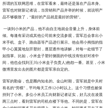
所谓的互联网思维，在雷军看来，最终还是落在产品本身。
雷军也对财新记者说，当营销和产品并举的时候，就说明产
品不够极致了，“最好的产品就是最好的营销”。
一谈到小米的产品，他不由自主地就会音量上升，身体前
倾。每逢有采访或其他公司前来交流参观，雷军总会拿出小
米手机、盒子、路由器等产品进行展示。他会用小拇指的指
甲小心翼翼地划开塑封，逐层逐件地讲解，对每一处细节了
如指掌。比如，小米盒子塑封侧面的中线没有恰好对准中
间，他也会找到王川(小米盒子负责人)抱怨一番。甚至，小米
微博里发出去的图片都是雷军亲自定的。
雷军的勤奋，也是圈内知名的。金山时期，雷军就是中关村
有名的“劳模”，平均每天工作12小时以上。这个习惯也被保
持到了小米。多位小米员工向财新记者证实，好几次在凌晨
两三点时，看到雷军的司机在楼下等他。不同的是，雷军在