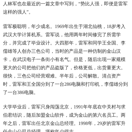
人林军也在最近的一篇文章中写到，“势比人强，即便是雷军
这样的强人”。
雷军极聪明，年少成名。1969年出生于湖北仙桃，18岁考入
武汉大学计算机系。雷军说，他用两年时间修完了所需学
分，并完成了毕业设计。大四那年，雷军和同学王全国、李
儒雄等人创办三色公司，当时的产品是一种仿制的金山汉
卡，在武汉电子一条街小有名气。但是，随后出现一家规模
更大的公司把他们的产品盗版了，价格更低，出货量更大。
很快，三色公司经营艰难。半年后，公司解散。清点资产
时，雷军和王全国分到了一台286电脑和打印机，李儒雄分到
了一台386电脑。
大学毕业后，雷军只身闯荡北京，1991年年底在中关村与求
伯君结识，随后加盟金山软件，成为金山的第六名员工。两
年之后，雷军出任北京金山总经理。1998年，29岁的雷军升
任金山公司总经理，堪称年少得志。