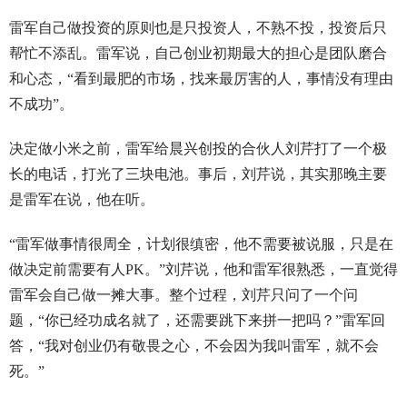
雷军自己做投资的原则也是只投资人，不熟不投，投资后只
帮忙不添乱。雷军说，自己创业初期最大的担心是团队磨合
和心态，“看到最肥的市场，找来最厉害的人，事情没有理由
不成功”。
决定做小米之前，雷军给晨兴创投的合伙人刘芹打了一个极
长的电话，打光了三块电池。事后，刘芹说，其实那晚主要
是雷军在说，他在听。
“雷军做事情很周全，计划很缜密，他不需要被说服，只是在
做决定前需要有人PK。”刘芹说，他和雷军很熟悉，一直觉得
雷军会自己做一摊大事。整个过程，刘芹只问了一个问
题，“你已经功成名就了，还需要跳下来拼一把吗？”雷军回
答，“我对创业仍有敬畏之心，不会因为我叫雷军，就不会
死。”