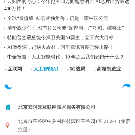
云知声的野心：今年抢占50万间智慧酒店 AI芯片出货量达
400万片！
全球“最值钱”AI芯片独角兽，仍是一家中国公司
清华魏少军： AI芯片公司要“深挖洞、广积粮、缓称王”
特朗普签署总统令捍卫美国AI霸主，立下六大目标
AI做得深，赶快去农村，阿里腾讯百度已经上路！
中金报告：人工智能时代，10 年之后我们还能干什么？
互联网
人工智能AI
5G战局
高端制造业
√
√
√
√
北京云阿云互联网技术服务有限公司
北京市平谷区中关村科技园区平谷园1区-21594（集群
注册）