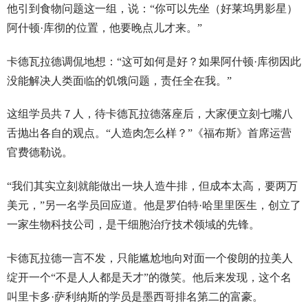
他引到食物问题这一组，说：“你可以先坐（好莱坞男影星）
阿什顿·库彻的位置，他要晚点儿才来。”
卡德瓦拉德调侃地想：“这可如何是好？如果阿什顿·库彻因此
没能解决人类面临的饥饿问题，责任全在我。”
这组学员共７人，待卡德瓦拉德落座后，大家便立刻七嘴八
舌抛出各自的观点。“人造肉怎么样？”《福布斯》首席运营
官费德勒说。
“我们其实立刻就能做出一块人造牛排，但成本太高，要两万
美元，”另一名学员回应道。他是罗伯特·哈里里医生，创立了
一家生物科技公司，是干细胞治疗技术领域的先锋。
卡德瓦拉德一言不发，只能尴尬地向对面一个俊朗的拉美人
绽开一个“不是人人都是天才”的微笑。他后来发现，这个名
叫里卡多·萨利纳斯的学员是墨西哥排名第二的富豪。