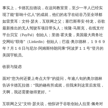
事实上，卡德瓦拉德说，在这间教室里，至少一半人已经实
现了能“影响十亿人”的成就，他们的名字在硅谷乃至全球都
如雷贯耳：文特·瑟夫，互联网之父；塞巴斯蒂安·特龙，谷歌
最新推出的无人驾驶车项目带头人；埃隆·马斯克，在线支付
平台贝宝（PayPal）创始人；里德·霍夫曼，美国最大商务社
交网站“联络”（Linkedin）创始人；巴兹·奥尔德林，１９６９
年７月１６日与尼尔·阿姆斯特朗同乘“阿波罗１１号”登月的
美国宇航员。
收获与疑虑
面对“您为何还要上奇点大学”的提问，年逾八旬的奥尔德林
告诉卡德瓦拉德：“我的确有所成就，但我来到这里后发现，
天啊，我还需要做得更好。”
互联网之父”文特·瑟夫说，他惊讶于谷歌创始人拉里·佩奇对