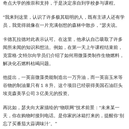
奇点大学的推崇和支持，于是决定亲自到学校参与课程。
“我来到这里，认识了许多极其聪明的人，既有主讲人还有学
员，我觉得就像在一片充满创想的森林中散步，”瑟夫说。
卡德瓦拉德对此表示认可。在这里，他承认自己吸取了许多
闻所未闻的知识和想法。例如，在第一天上午课程结束前，
克雷格·文特尔向学员们介绍了如何用微藻类制作生物燃料，
解决化石燃料枯竭问题。
他提出，一英亩微藻类能制造出一万升油，而一英亩玉米等
谷物的制油量只有１８升。这个项目已经获得美国石油巨头
埃克森美孚公司３亿美元的投资。
再比如，瑟夫向大家描绘的“物联网”技术前景：“未来某一
天，你在购物时接到电话。是你家的冰箱打来的，提醒你‘别
忘了买番茄大蒜调味汁’。”