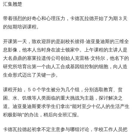
汇集翘楚
带着强烈的好奇心和心理压力，卡德瓦拉德开始了为期３天
的短期培训课程。
开课第一天，致欢迎辞的是副校长彼得·迪亚曼迪斯的三维全
息影像，他本人当时身在波士顿家中。上午课程的主讲人是
大名鼎鼎的塞莱拉遗传公司创始人克雷格·文特尔，他名下的
研究所培育出第一个由人工合成基因组控制的细胞，向人造
生命形式迈出了关键一步。
课程开始，５０个学生被分为几个组，分别选取教育、贫
困、水、饥饿等人类面临的重大挑战为主题，探讨解决之
道。迪亚曼迪斯要求学生们拿出“能对至少十亿人的生活产生
积极影响”的办法，稍后向全班汇报。
卡德瓦拉德起初拿不定主意参与哪组讨论，学校工作人员把