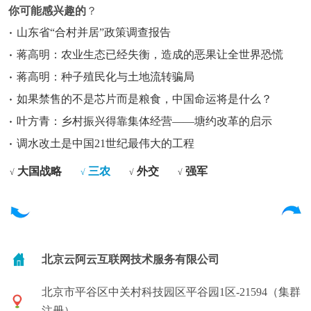
你可能感兴趣的
？
山东省“合村并居”政策调查报告
蒋高明：农业生态已经失衡，造成的恶果让全世界恐慌
蒋高明：种子殖民化与土地流转骗局
如果禁售的不是芯片而是粮食，中国命运将是什么？
叶方青：乡村振兴得靠集体经营——塘约改革的启示
调水改土是中国21世纪最伟大的工程
大国战略
三农
外交
强军
√
√
√
√
北京云阿云互联网技术服务有限公司
北京市平谷区中关村科技园区平谷园1区-21594（集群
注册）