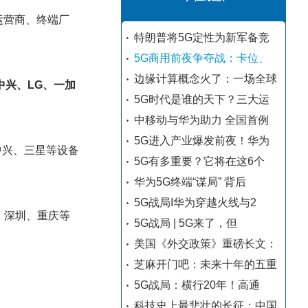
运营商、终端厂
特朗普将5G定性为新军备竞
5G商用前夜争夺战：卡位、
边缘计算概念火了：一场全球
中兴、LG、一加
5G时代是谁的天下？三大运
中移动与华为助力 全国首例
5G进入产业爆发前夜！华为
中兴、三星等设备
5G有多重要？它将在这6个
华为5G终端“谋局” 背后
5G战局I华为穿越火线与2
、深圳、重庆等
5G战局 | 5G来了，但
美国《外交政策》重磅长文：
芝麻开门吧：未来十年的五重
5G战局：横行20年！高通
科技史上最悲壮的长征：中国