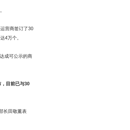
权。
运营商签订了30
达4万个。
户达成可公示的商
布，目前已与30
部长田敬薰表