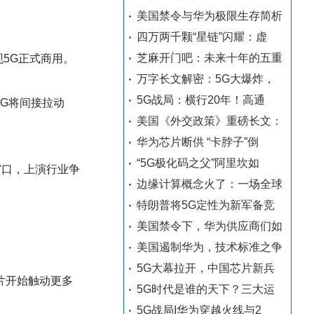
美国禁令与华为极限生存简析
四万两千颗“星链”闪耀：虚
芝麻开门吧：未来十年的五重
现5G正式商用。
万字长文解密：5G大爆炸，
5G战局：横行20年！高通
5G将间接拉动
美国《外交政策》重磅长文：
华为芯片断供 “卡脖子”倒
“5G极化码之父”阿里坎如
窗口，上演行业争
边缘计算概念火了：一场全球
特朗普将5G定性为新军备竞
美国禁令下，华为供应商们如
美国遏制华为，技术标准之争
5G大幕拉开，中国芯片新兵
片开始触动更多
5G时代是谁的天下？三大运
5G战局I华为穿越火线与2