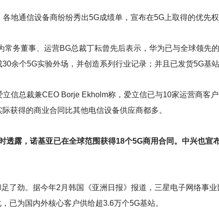
，各地通信设备商纷纷秀出5G成绩单，宣布在5G上取得的优先
为常务董事、运营BG总裁丁耘曾先后表示，华为已与全球领先的
成30余个5G实验外场，并创造系列行业记录；并且已发货5G基站
总裁兼CEO Borje Ekholm称，爱立信已与10家运营商客
信实际获得的商业合同比其他电信设备供应商都多。
采访时透露，诺基亚已在全球范围获得18个5G商用合同。中兴也宣
铆足了劲。据今年2月韩国《亚洲日报》报道，三星电子网络事业
，已为国内外核心客户供给超3.6万个5G基站。