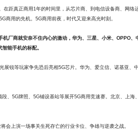
用。在距真正商用1年的时间里，从芯片商、到电信设备商、网络
5G商用的先机。5G商用前夜，时代又迎来高光时刻。
众手机厂商就安奈不住内心的激动，华为、三星、小米、OPPO、
代智能手机的标配。
光展锐等玩家争先恐后亮相5G芯片。华为、爱立信、诺基亚、
G频段、5G牌照、5G铺设基站等展开5G商用竞速赛。北京、上海
业将会上演一场事关生死存亡的行业卡位、争雄与逆袭之战。