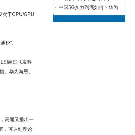
中国5G实力到底如何？华为
于CPU/GPU
通税”。
星LSI超过联发科
份额。华为海思、
夕，高通又推出一
部署，可达到理论