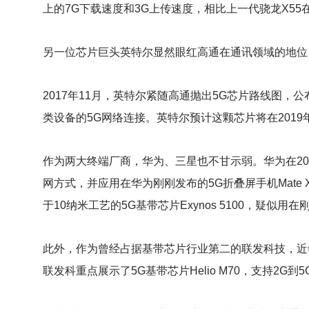
上的7G下载速度和3G上传速度，相比上一代骁龙X5
另一位芯片巨头英特尔显然眼红高通在通讯领域的地位
2017
年11月，英特尔紧随高通抛出5G芯片路线图，公布
类设备的5G网络连接。英特尔预计这颗芯片将在201
作为两大终端厂商，华为、三星也不甘示弱。华为在201
网方式，并应用在华为刚刚发布的5G折叠屏手机Mate
于10纳米工艺的5G基带芯片Exynos 5100，疑似用在刚刚
此外，作为曾经占据基带芯片行业第二的联发科技，近
联发科重点展示了5G基带芯片Helio M70，支持2G