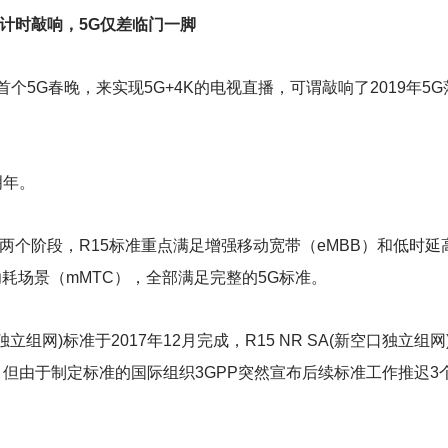
计时敲响，5G仅差临门一脚
首个5G春晚，来实现5G+4K的电视直播，可谓敲响了2019年5
明年。
6两个阶段，R15标准重点满足增强移动宽带（eMBB）和低时延
功耗场景（mMTC），全部满足完整的5G标准。
立组网)标准于2017年12月完成，R15 NR SA(新空口独立组网)
2月完成，但由于制定标准的国际组织3GPP突然宣布后续标准工作推迟