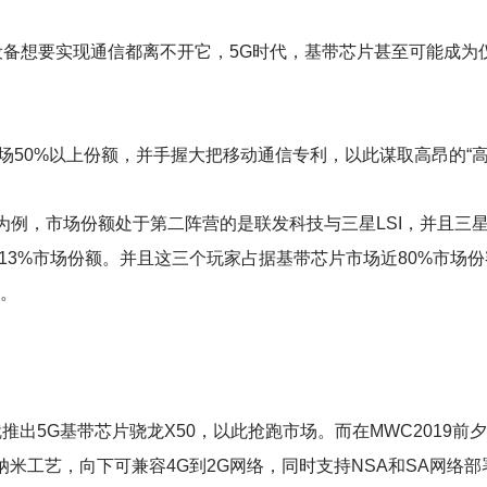
备想要实现通信都离不开它，5G时代，基带芯片甚至可能成为仅次
场50%以上份额，并手握大把移动通信专利，以此谋取高昂的“高
年Q1季度数据为例，市场份额处于第二阵营的是联发科技与三星LSI，并且三
13%市场份额。并且这三个玩家占据基带芯片市场近80%市场
少。
。
推出5G基带芯片骁龙X50，以此抢跑市场。而在MWC2019前
纳米工艺，向下可兼容4G到2G网络，同时支持NSA和SA网络