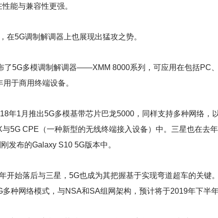
5在性能与兼容性更强。
，在5G调制解调器上也展现出猛攻之势。
了5G多模调制解调器——XMM 8000系列，可应用在包括PC
9年用于商用终端设备。
8年1月推出5G多模基带芯片巴龙5000，同样支持多种网络，以
 X与5G CPE（一种新型的无线终端接入设备）中。三星也在去
发布的Galaxy S10 5G版本中。
年开始落后与三星，5G也成为其把握基于实现弯道超车的关键。
到5G多种网络模式，与NSA和SA组网架构，预计将于2019年下半