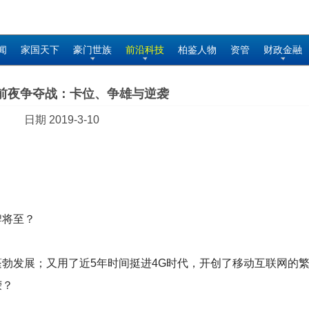
闻
家国天下
豪门世族
前沿科技
柏鉴人物
资管
财政金融
用前夜争夺战：卡位、争雄与逆袭
日期 2019-3-10
牌将至？
蓬勃发展；又用了近5年时间挺进4G时代，开创了移动互联网的
荣？