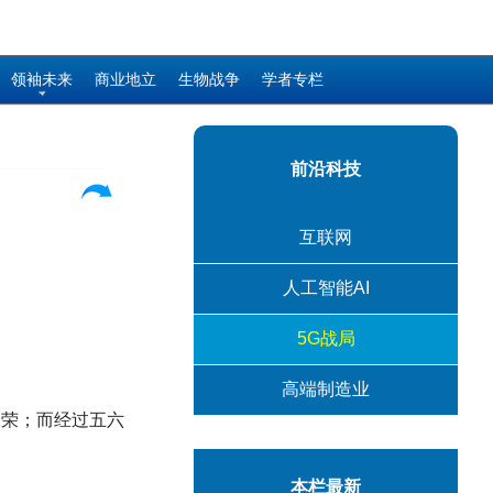
领袖未来
商业地立
生物战争
学者专栏
前沿科技
互联网
人工智能AI
5G战局
高端制造业
繁荣；而经过五六
本栏最新