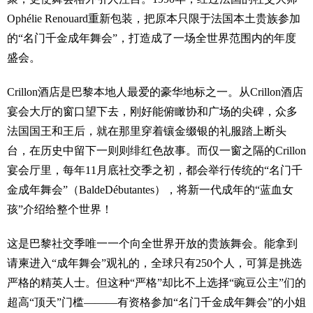
Ophélie Renouard重新包装，把原本只限于法国本土贵族参加
的“名门千金成年舞会”，打造成了一场全世界范围内的年度
盛会。
Crillon酒店是巴黎本地人最爱的豪华地标之一。从Crillon酒店
宴会大厅的窗口望下去，刚好能俯瞰协和广场的尖碑，众多
法国国王和王后，就在那里穿着镶金缀银的礼服踏上断头
台，在历史中留下一则则绯红色故事。而仅一窗之隔的Crillon
宴会厅里，每年11月底社交季之初，都会举行传统的“名门千
金成年舞会”（BaldeDébutantes），将新一代成年的“蓝血女
孩”介绍给整个世界！
这是巴黎社交季唯一一个向全世界开放的贵族舞会。能拿到
请柬进入“成年舞会”观礼的，全球只有250个人，可算是挑选
严格的精英人士。但这种“严格”却比不上选择“豌豆公主”们的
超高“顶天”门槛———有资格参加“名门千金成年舞会”的小姐