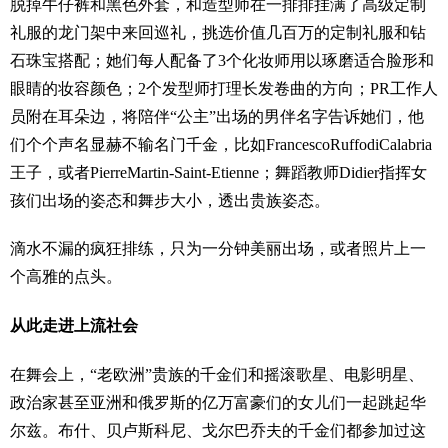
脱掉牛仔裤和黑色外套，和造型师在一排排挂满了高级定制
礼服的龙门架中来回巡礼，挑选价值几百万的定制礼服和钻
石珠宝搭配；她们每人配备了3个化妆师用以琢磨适合脸形和
眼睛的妆容颜色；2个发型师打理长发卷曲的方向；PR工作人
员附在耳朵边，将陪伴“公主”出场的男伴名字告诉她们，他
们个个声名显赫不输名门千金，比如FrancescoRuffodiCalabria
王子，或者PierreMartin-Saint-Etienne；舞蹈教师Didier指挥女
孩们出场的姿态和舞步大小，透出贵族姿态。
滴水不漏的疯狂排练，只为一分钟美丽出场，或者照片上一
个高雅的点头。
从此走进上流社会
在舞会上，“老欧洲”贵族的千金们和摇滚歌星、电影明星、
政治家甚至亚洲和俄罗斯的亿万富豪们的女儿们一起跳起华
尔兹。布什、贝卢斯科尼、戈尔巴乔夫的千金们都参加过这