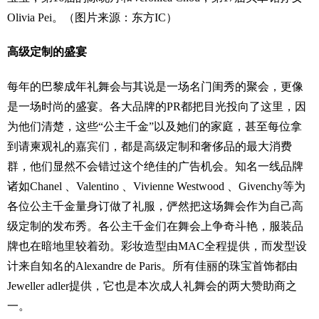
Olivia Pei。（图片来源：东方IC）
高级定制的盛宴
每年的巴黎成年礼舞会与其说是一场名门闺秀的
聚会
，更像
是一场时尚的盛宴。各大品牌的PR都把目光投向了这里，因
为他们清楚，这些“公主千金”以及她们的家庭，甚至每位拿
到请柬观礼的嘉宾们，都是高级定制和奢侈品的最大消费
群，他们显然不会错过这个绝佳的广告机会。知名一线品牌
诸如Chanel 、Valentino 、Vivienne Westwood 、
Givenchy
等为
各位公主千金量身订做了礼服，俨然把这场舞会作为自己高
级定制的发布秀。各公主千金们在舞会上争奇斗艳，服装品
牌也在暗地里较着劲。彩妆造型由MAC全程提供，而发型设
计来自知名的Alexandre de Paris。所有佳丽的珠宝首饰都由
Jeweller adler提供，它也是本次成人礼舞会的两大赞助商之
一。