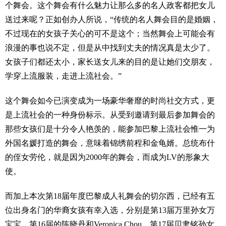
个舞会。这个舞会有什么魅力让那么多的名人政客都把女儿
送过来呢？正如创办人所说，“传统的名人舞会目的是婚姻，
不过现在的女孩子关心的可不是这个；当然舞会上可能会有
浪漫的事也说不定，但是从中找到丈夫的情况真是太少了。
女孩子们都还太小，家长送女儿来的目的是让她们交朋友，
学穿上流服装，走进上流社会。”
这个舞会如今已演变成为一场豪华奢靡的时尚社交方式，更
是上流社会的一种身份标示。从受到邀请到最后参加舞会的
那些女孩们是十分令人艳羡的，能参加巴黎上流社会惟一为
外国名媛打造的舞会，意味着锦绣前程和金龟婿。总统布什
的侄女劳伦，就是因为2000年的舞会，而成为LV的形象大
使。
而加上本次第18届年度巴黎成人礼舞会的切尔西，已经有五
位出身名门的华裔女孩有幸入选，分别是第13届万里孙女万
宝宝，第16届的陈晓丹和Veronica Chou，第17届贝聿铭孙女