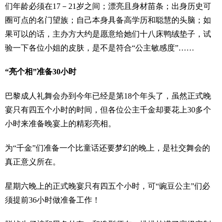
们年龄必须在17－21岁之间；漂亮且身材苗条；出身历史可
圈可点的名门望族；自己本身具备高学历和聪慧的头脑；如
果可以的话，主办方大约是愿意给她们十八床鸭绒垫子，试
验一下各位小姐的皮肤，是不是符合“公主敏感度”……
“亮个相”准备30小时
巴黎成人礼舞会办到今年已经是第18个年头了，虽然正式晚
宴只有四五个小时的时间，但各位公主千金却要花上30多个
小时来准备晚宴上的精彩亮相。
为“千金”们准备一个比童话还要梦幻的晚上，是社交舞会的
真正意义所在。
星期六晚上的正式晚宴只有四五个小时，可“豌豆公主”们必
须提前36小时做准备工作！