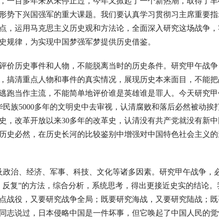
，一百多年来从未停止过，今年又掀起了一个新热潮，取得了丰
形势下兴国强军的重大课题。我们要认真学习贯彻习主席重要指
点，运用马克思主义历史观和方法论，全面深入研究这场战争，
史规律，为实现中国梦强军梦提供历史借鉴。
评价历史事件和人物，不能脱离当时的历史条件。研究甲午战争
，搞清重点人物和事件的真实情况，展现历史本来面目，不能把
逃跑当作主流，不能简单地评价谁是英雄谁是罪人。今天研究甲
华民族5000多年的文明史中去审视，认清腐败和落后必然被动挨
展史，改革开放以来30多年的改革史，认清没有共产党就没有新
历史必然，在历史长河的比较鉴别中增强对中国特色社会主义的
及政治、经济、军事、科技、文化等诸多因素。研究甲午战争，
、反复”的方法，综合分析，系统思考，得出更接近史实的结论。
点战役，又要研究战争全局；既要研究海战，又要研究陆战；既
同志说过，日本侵略中国是一件坏事，但它唤起了中国人民的觉