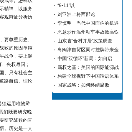
硕成果。怎样认
“9•11”以
示精神，以服务
刘亚洲上将西部论
客观辩证分析历
李慎明：当代中国面临的机遇
恶意炒作温州动车事故致高铁
，要尊重历史、
山东省“合村并居”政策调查
战败的原因单纯
粤闽津自贸区同时挂牌带来金
午战争，要上溯
中国“双循环”新局：如何启
打、丧权辱国；
霸权之基：美国的国际能源战
中国、只有社会主
构建全球视野下中国话语体系
道路自信、理论
国家战略：如何终结腐败
必须运用唯物辩
我们既要研究晚
要研究战败的直
悟。历史是一支