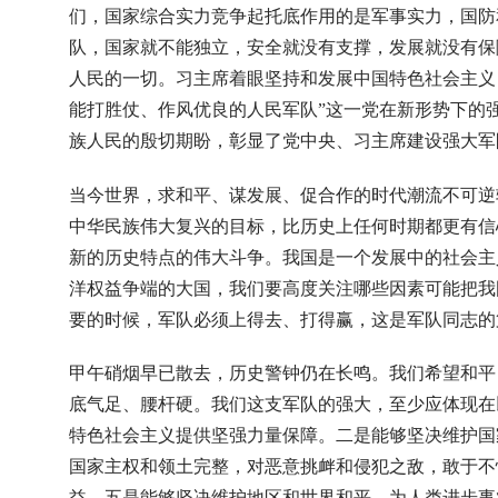
们，国家综合实力竞争起托底作用的是军事实力，国防
队，国家就不能独立，安全就没有支撑，发展就没有保
人民的一切。习主席着眼坚持和发展中国特色社会主义
能打胜仗、作风优良的人民军队”这一党在新形势下的
族人民的殷切期盼，彰显了党中央、习主席建设强大军
当今世界，求和平、谋发展、促合作的时代潮流不可逆
中华民族伟大复兴的目标，比历史上任何时期都更有信
新的历史特点的伟大斗争。我国是一个发展中的社会主
洋权益争端的大国，我们要高度关注哪些因素可能把我
要的时候，军队必须上得去、打得赢，这是军队同志的
甲午硝烟早已散去，历史警钟仍在长鸣。我们希望和平
底气足、腰杆硬。我们这支军队的强大，至少应体现在
特色社会主义提供坚强力量保障。二是能够坚决维护国
国家主权和领土完整，对恶意挑衅和侵犯之敌，敢于不
益。五是能够坚决维护地区和世界和平，为人类进步事