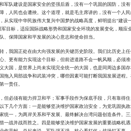
和军队建设是国家安全的坚强后盾，没有一个巩固的国防，没有
障，人民也会遭殃。这个道理，就是毛主席讲的，没有一个人民
，从实现中华民族伟大复兴中国梦的战略高度，鲜明提出“建设
强军目标，适应国际战略形势和国家安全环境的发展变化，顺应
队、保障国家和平发展的决心意志和使命担当。
转，我国正处在由大向强发展的关键历史阶段。我们比历史上任
心、更有能力实现这个目标，但前进道路不会一帆风顺，必须准
义大国，是世界上尚未实现完全统一的大国，也是同周边多国存
国拖入局部战争和武装冲突，哪些因素可能打断我国发展进程。
第一责任。
，但必须有能力捍卫和平；军事手段作为保底手段，只有靠得住
以下几个方面：一是能够坚决维护国家政治安全，为党巩固执政
家统一，为两岸关系和平发展、最终解决台湾问题创造条件。三
惜一战并战而胜之。四是能够坚决维护国家发展的重要战略机遇
业作贡献。总起来说，军队强不强，核心看打仗；战场打不赢，