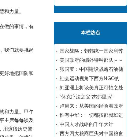
慧和力量。
在做的事情，有
本栏热点
，我们就要挑起
国家战略：朝韩统一国家利弊
美国政府的编外特种部队－－
张国宝：中国建设战略石油储
更好地把国防和
社会运动视角下西方NGO的
刘亚洲上将谈美真正可怕之处
“休克疗法之父”杰弗里·萨
卢周来：从美国的经验看政府
慧和力量。甲午
惟有中华：一切都按部就班进
平主席每每谈及
中国人才战略的千年大计
，用这段历史警
西方四大粮商巨头对中国粮食