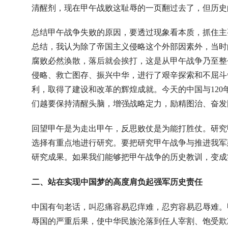
清醒剂，现在甲午战败这耻辱的一页翻过去了，但历史
总结甲午战争失败的原因，要透过现象看本质，抓住主
总结，我认为除了帝国主义侵略这个外部因素外，当时
腐败必然涣散，落后就会挨打，这是从甲午战争乃至整
侵略、救亡图存、振兴中华，进行了艰辛探索和不屈斗
利，取得了建设和改革的辉煌成就。今天的中国与12
们越要保持清醒头脑，增强战略定力，励精图治、奋发
回望甲午是为走出甲午，反思败仗是为能打胜仗。研究
选择有重点地进行研究。要把研究甲午战争与推进我军
研究成果。如果我们能够把甲午战争的历史教训，变成
二、站在实现中国梦的高度肩负起强军历史责任
中国有句老话，叫忍痛容易忍痒难，忍穷容易忍辱难。
辱国的严重后果，使中华民族沦落到任人宰割、饱受欺