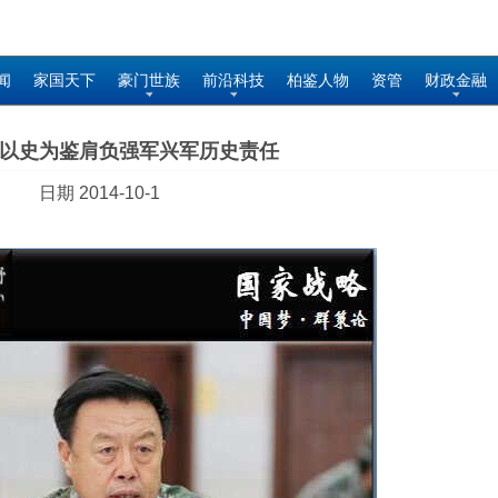
闻
家国天下
豪门世族
前沿科技
柏鉴人物
资管
财政金融
以史为鉴肩负强军兴军历史责任
日期 2014-10-1