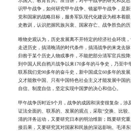
示国人、教育官兵。应当讲，对甲午战争的研究和反思
识甲午战争，如何研究甲午战争、镜鉴甲午战争，是新
党和国家的战略目标，服务军队现代化建设为根本着眼
史教训，认识把握民族兴衰、国家存亡、战争胜负的历
唯物史观认为，历史发展离不开特定的经济社会环境，
走进历史，搞清晚清的时代条件，搞清战争的来龙去脉
归咎于某个历史人物或事件，不能把部分清军官兵投降
到中国人民自鸦片战争以来170多年的斗争史，乃至中
联系我们党90多年的奋斗史，新中国成立60多年的发
义才能救中国、只有中国特色社会主义才能发展中国的
自信、制度自信，坚定实现中国梦的决心和信心。
甲午战争历时近9个月，战争的成因和演变很复杂，涉
证法全面的、联系的、发展的观点，采取“交换、比较
清的洋务运动，又要研究日本的明治维新；既要研究重
接后果，又要研究其对国家和民族的深远影响。毛泽东