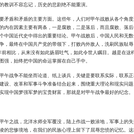
的教训不容忘记，历史的悲剧绝不能重演。
要矛盾和矛盾的主要方面。这些年，人们对甲午战败从各个角度
的内在因素主要有两条，一是腐败，二是落后，而且腐败、落后
个中国近代史中得出的重要结论。甲午战败后，中国人民和无数
争，最终在中国共产党的带领下，打败内外敌人，洗刷民族耻辱
0年前相比，从来没有如此扬眉吐气，如此令世人瞩目。越是在这
图强，始终把中国的命运掌握在自己手中。
甲午战争不能坐而论道、纸上谈兵，关键是要联系实际，联系正
建设、改革和军事斗争准备结合起来，围绕重大理论和现实问题
实现中国梦强军梦的宝贵财富，那就是对甲午战争最好的纪念。
甲午之战，北洋水师全军覆没，陆上作战一败涂地，军事上的失
凌的悲惨境地，在我们的民族心理上留下了屈辱悲愤的记忆。这