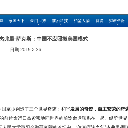
闻
家国天下
豪门世族
前沿科技
柏鉴人物
资管
财政金融
”杰弗里·萨克斯：中国不应照搬美国模式
日期 2019-3-26
，中国至少创造了三个世界奇迹：
和平发展的奇迹，自主繁荣的奇
的前途命运日益紧密地同世界的前途命运联系在一起。纵览世界
国人民大学重阳金融研究院的论坛中，“休克疗法之父”杰弗里·萨