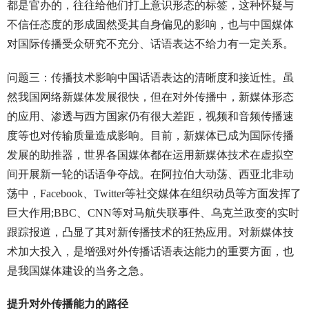
都是官办的，往往给他们打上意识形态的标签，这种怀疑与
不信任态度的形成固然受其自身偏见的影响，也与中国媒体
对国际传播受众研究不充分、话语表达不给力有一定关系。
问题三：传播技术影响中国话语表达的清晰度和接近性。虽
然我国网络新媒体发展很快，但在对外传播中，新媒体形态
的应用、渗透与西方国家仍有很大差距，视频和音频传播速
度等也对传输质量造成影响。目前，新媒体已成为国际传播
发展的助推器，世界各国媒体都在运用新媒体技术在虚拟空
间开展新一轮的话语争夺战。在阿拉伯大动荡、西亚北非动
荡中，Facebook、Twitter等社交媒体在组织动员等方面发挥了
巨大作用;BBC、CNN等对马航失联事件、乌克兰政变的实时
跟踪报道，凸显了其对新传播技术的狂热应用。对新媒体技
术加大投入，是增强对外传播话语表达能力的重要方面，也
是我国媒体建设的当务之急。
提升对外传播能力的路径