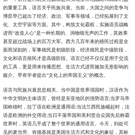
的重要工具，语言关乎民族兴衰。当前，大国之间的竞争与
博弈早已超出了经济、政治、军事等领域，已经拓展到了文
化、太空宇宙等方面。其中，构筑文化霸权，实施语言战略
进而“改造人心”是一种长期的、润物细无声的工作，其效果
甚至超过战场上的百万大军。西方几百年来的殖民过程是全
面而深刻的，军事殖民是初级阶段，经济殖民是中级阶段，
文化和语言殖民才是高级阶段。语言已经不仅仅是用于交流
的工具，更是用来传播思想、生活方式进而施加无形影响的
媒介。早有学者提出“文化上的帝国主义”的概念。
语言与民族兴衰息息相关。当中国是世界强国时，汉语作为
中华文明的主体语言，曾经是东亚地区的强势语言;当罗马帝
国称雄时，拉丁语在欧洲是通用语;当法兰西民族崛起时，法
语是欧洲的外交用语;当日不落帝国和美利坚合众国先后称霸
世界时，英语几乎成了整个世界的通用语言。今天，到处可
见的麦当劳、肯德基就是美国生活方式和文化的象征，其标