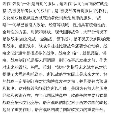
叫作“强制”;一种是自觉的服从，这叫作“认同”;而“霸权”就是
指“为被统治者认同的权利”，是“被统治者自觉服从”的权利。
文化霸权显然就是要被统治者做到自觉自愿的服从。“战
略”一词早已被引入政治、经济等领域，泛指具有统领性的、
全局性的方案、对策和路线。现代国际战争，大部分情况下
是软战争(如文化战、金融战、货币战)，是不见刀光剑影的无
形战争、虚拟战争。软战争往往比硬战争还要惊心动魄。战
略之“战”通常是指虚拟的战争。战略之“略”，就是思路、谋
略。战略制订总是要未雨绸缪，制订在事态发生之前。作为
对未来的设想、构思、策划，“战略”为指导未来战争或对抗
提供了大思路和总谋略。所以战略学实际上是未来之学。好
的战略一定要制订在对抗和博弈发生之前，并且要包含预设
和预测。这种预设和预测之所以可能，是因为有前人的历史
经验和教训存在。在当代国际博弈中，软战争的主要形式是
战略竞争和文化竞争。语言战略的制定对于西方强国的崛起
起到了重要作用，语言战略构成了国家软实力的重要部分。