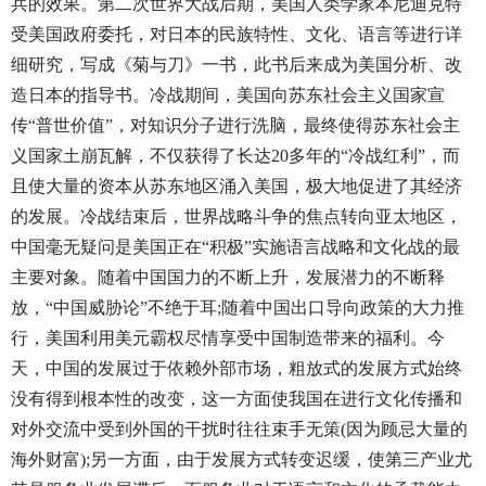
兵的效果。第二次世界大战后期，美国人类学家本尼迪克特
受美国政府委托，对日本的民族特性、文化、语言等进行详
细研究，写成《菊与刀》一书，此书后来成为美国分析、改
造日本的指导书。冷战期间，美国向苏东社会主义国家宣
传“普世价值”，对知识分子进行洗脑，最终使得苏东社会主
义国家土崩瓦解，不仅获得了长达20多年的“冷战红利”，而
且使大量的资本从苏东地区涌入美国，极大地促进了其经济
的发展。冷战结束后，世界战略斗争的焦点转向亚太地区，
中国毫无疑问是美国正在“积极”实施语言战略和文化战的最
主要对象。随着中国国力的不断上升，发展潜力的不断释
放，“中国威胁论”不绝于耳;随着中国出口导向政策的大力推
行，美国利用美元霸权尽情享受中国制造带来的福利。今
天，中国的发展过于依赖外部市场，粗放式的发展方式始终
没有得到根本性的改变，这一方面使我国在进行文化传播和
对外交流中受到外国的干扰时往往束手无策(因为顾忌大量的
海外财富);另一方面，由于发展方式转变迟缓，使第三产业尤