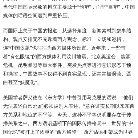
当代中国国际形象的树立主要源于“他塑”，而非“自塑”，中国
媒体的话语空间遭到严重挤压。
而国际上关于中国的报道，从选择角度、新闻素材到叙事结
构、观点安排无不充斥着西方观念、标准、立场和逻辑，
连“中国议题”也往往为西方媒体所设置。近年来，一些带
着“有色眼镜”的西方媒体利用汶川地震、北京奥运会、能源
危机、昆明暴恐等重大事件、突发热点等进行意识形态干预
和操控，中国故事不仅得不到真实呈现，还常常被误读、歪
曲甚至“妖魔化”。
美国学者萨义德在《东方学》中曾引用马克思的话说：“他们
无法表述自己;他们必须被别人表述。”意在证实长期以来东西
方关系和地位的不平等。今天，这种不平等仍明显存在于传
播关系之中。西方话语垄断下的国际传播格局中，世界的“中
国记忆”被打上了浓重的“西方烙印”，西方话语框架成为世界