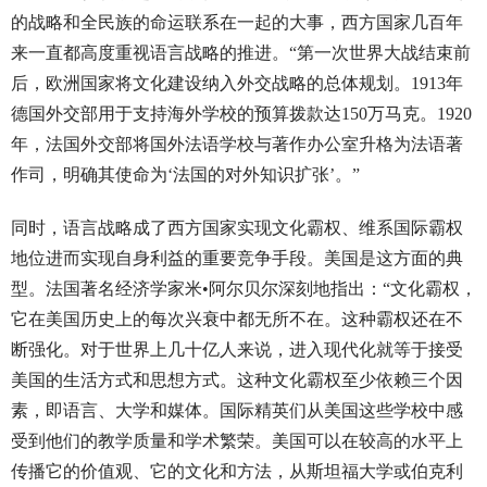
的战略和全民族的命运联系在一起的大事，西方国家几百年
来一直都高度重视语言战略的推进。“第一次世界大战结束前
后，欧洲国家将文化建设纳入外交战略的总体规划。1913年
德国外交部用于支持海外学校的预算拨款达150万马克。1920
年，法国外交部将国外法语学校与著作办公室升格为法语著
作司，明确其使命为‘法国的对外知识扩张’。”
同时，语言战略成了西方国家实现文化霸权、维系国际霸权
地位进而实现自身利益的重要竞争手段。美国是这方面的典
型。法国著名经济学家米•阿尔贝尔深刻地指出：“文化霸权，
它在美国历史上的每次兴衰中都无所不在。这种霸权还在不
断强化。对于世界上几十亿人来说，进入现代化就等于接受
美国的生活方式和思想方式。这种文化霸权至少依赖三个因
素，即语言、大学和媒体。国际精英们从美国这些学校中感
受到他们的教学质量和学术繁荣。美国可以在较高的水平上
传播它的价值观、它的文化和方法，从斯坦福大学或伯克利