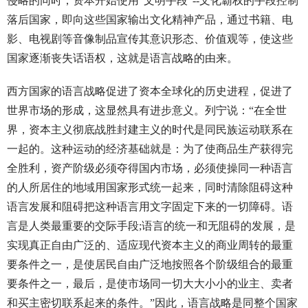
侵略的同时，资本开始使用“文明手段”--文化霸权的手段控制
落后国家，即向这些国家输出文化精神产品，通过书籍、电
影、电视剧等音像制品宣传其意识形态、价值观等，使这些
国家逐渐丧失话语权，这就是语言战略的由来。
西方国家的语言战略促进了资本全球化的历史进程，促进了
世界市场的形成，这显然具有进步意义。列宁说：“在全世
界，资本主义彻底战胜封建主义的时代是同民族运动联系在
一起的。这种运动的经济基础就是：为了使商品生产获得完
全胜利，资产阶级必须夺得国内市场，必须使操同一种语言
的人所居住的地域用国家形式统一起来，同时清除阻碍这种
语言发展和阻碍把这种语言用文字固定下来的一切障碍。语
言是人类最重要的交际手段;语言的统一和无阻碍的发展，是
实现真正自由广泛的、适应现代资本主义的商业周转的最重
要条件之一，是使居民自由广泛地按照各个阶级组合的最重
要条件之一，最后，是使市场同一切大大小小的业主、卖者
和买主密切联系起来的条件。”因此，语言战略是同整个国家