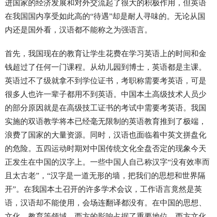
进国家的经济发展和对外交流起了很大的积极作用，但英语
在我国国内享受如此高的“待遇”却是耐人寻味的。无论从国
内还是国外看，汉语都不能称之为强语言。
首先，我国现在的教育让学生花费在学习英语上的时间和金
钱超过了任何一门课程。从幼儿园到博士，英语都是主课。
英语过不了级就拿不到学位证书，考职称需要考英语，可是
很多人也许一辈子都用不到英语。中国本土高级技术人员少
的部分原因就是在高级技工证书的考试中需要考英语。我国
实施的双语教学将本已经毫无限制的英语教育推到了极端，
浪费了国家的大量资源。同时，汉语也面临着中英文拼盘化
的危险。五四运动时期对中国传统文化全盘否定的现象今天
正发生在中国的汉字上。一些中国人自己称汉字“没有效率而
且太古老”，“汉字是一道无形的墙，把我们的思想和世界隔
开”。在我国本土召开的许多学术会议，工作语言竟然是英
语，汉语却不能使用，会场连翻译都没有。在中国的思想、
文化、教育等领域，西方的影响占据了重要地位。西方文化