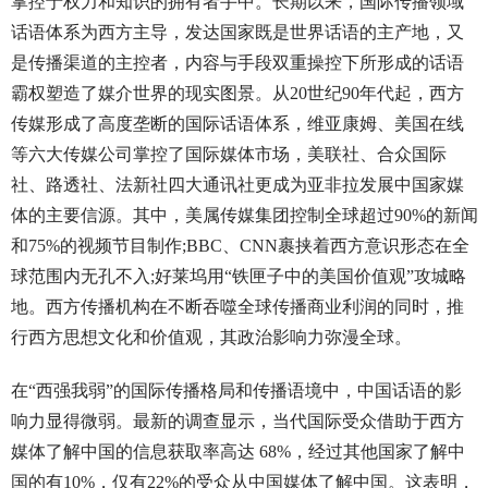
掌控于权力和知识的拥有者手中。长期以来，国际传播领域
话语体系为西方主导，发达国家既是世界话语的主产地，又
是传播渠道的主控者，内容与手段双重操控下所形成的话语
霸权塑造了媒介世界的现实图景。从20世纪90年代起，西方
传媒形成了高度垄断的国际话语体系，维亚康姆、美国在线
等六大传媒公司掌控了国际媒体市场，美联社、合众国际
社、路透社、法新社四大通讯社更成为亚非拉发展中国家媒
体的主要信源。其中，美属传媒集团控制全球超过90%的新闻
和75%的视频节目制作;BBC、CNN裹挟着西方意识形态在全
球范围内无孔不入;好莱坞用“铁匣子中的美国价值观”攻城略
地。西方传播机构在不断吞噬全球传播商业利润的同时，推
行西方思想文化和价值观，其政治影响力弥漫全球。
在“西强我弱”的国际传播格局和传播语境中，中国话语的影
响力显得微弱。最新的调查显示，当代国际受众借助于西方
媒体了解中国的信息获取率高达 68%，经过其他国家了解中
国的有10%，仅有22%的受众从中国媒体了解中国。这表明，