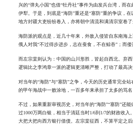
兴的“弹丸小国”也借“牡丹社”事件为由发兵台湾，而在
伊犁。于是，到底是“海防”重还是“塞防”重的争议，
地方封疆大吏纷纷卷入，亦将朝中清流和满清宗室卷了
海防派的观点是，近几十年来，外敌入侵皆自东南海上
俄人对我“不过得步进步，志在蚕食，不在鲸吞”；而倭
而左宗棠则认为：中国的山川形胜，皆起自西北。弃西
逻辑比之李鸿章一派的逻辑更清晰严整，打动了最高决
对当年的“海防”与“塞防”之争，今天的历史通常完全
的甲午海战中一败涂地，一百多年来承担了太多的骂名
不过，如果重新审视历史，对当年的“海防”“塞防”还
过1000万两白银，相当于清廷当时1/6到1/7的财
大把大把向西方银行借债。左宗棠征西，不算平定之后的