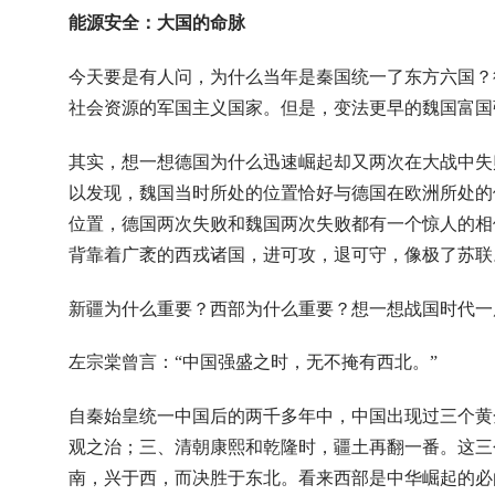
能源安全：大国的命脉
今天要是有人问，为什么当年是秦国统一了东方六国？
社会资源的军国主义国家。但是，变法更早的魏国富国
其实，想一想德国为什么迅速崛起却又两次在大战中失
以发现，魏国当时所处的位置恰好与德国在欧洲所处的
位置，德国两次失败和魏国两次失败都有一个惊人的相
背靠着广袤的西戎诸国，进可攻，退可守，像极了苏联
新疆为什么重要？西部为什么重要？想一想战国时代一
左宗棠曾言：“中国强盛之时，无不掩有西北。”
自秦始皇统一中国后的两千多年中，中国出现过三个黄
观之治；三、清朝康熙和乾隆时，疆土再翻一番。这三
南，兴于西，而决胜于东北。看来西部是中华崛起的必