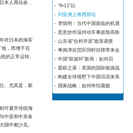
日本人再玩命，
“9•11”以
刘亚洲上将西部论
李慎明：当代中国面临的机遇
恶意炒作温州动车事故致高铁
年对日本的海军
山东省“合村并居”政策调查
旷地，而增千百
粤闽津自贸区同时挂牌带来金
系统的正常运转。
中国“双循环”新局：如何启
霸权之基：美国的国际能源战
构建全球视野下中国话语体系
位。尤其是，新
国家战略：如何终结腐败
则可避开传统海
与中亚和中东各
大国中都少见。