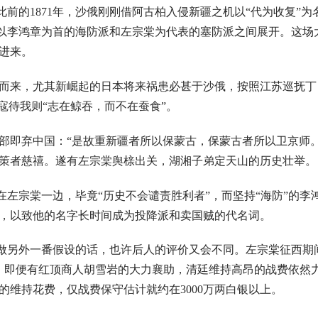
此前的1871年，沙俄刚刚借阿古柏入侵新疆之机以“代为收复”
在以李鸿章为首的海防派和左宗棠为代表的塞防派之间展开。这场
进来。
而来，尤其新崛起的日本将来祸患必甚于沙俄，按照江苏巡抚丁
寇待我则“志在鲸吞，而不在蚕食”。
部即弃中国：“是故重新疆者所以保蒙古，保蒙古者所以卫京师。
策者慈禧。遂有左宗棠舆榇出关，湖湘子弟定天山的历史壮举。
站在左宗棠一边，毕竟“历史不会谴责胜利者”，而坚持“海防”的李
，以致他的名字长时间成为投降派和卖国贼的代名词。
能做另外一番假设的话，也许后人的评价又会不同。左宗棠征西期
政收入。即便有红顶商人胡雪岩的大力襄助，清廷维持高昂的战费依然
维持花费，仅战费保守估计就约在3000万两白银以上。