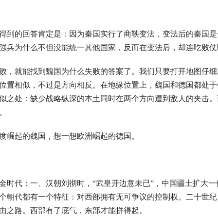
得到的回答肯定是：因为秦国实行了商鞅变法，变法后的秦国是
强兵为什么不但没能统一其他国家，反而在变法后，却连吃败仗
败，就能找到魏国为什么失败的答案了。我们只要打开地图仔细
位置相似，不过是方向相反。在地缘位置上，魏国和德国都处于
似之处：缺少战略纵深的本土同时在两个方向遭到敌人的夹击。
。
度崛起的魏国，想一想欧洲崛起的德国。
金时代：一、汉朝刘彻时，“武皇开边意未已”，中国疆土扩大一
个朝代都有一个特征：对西部拥有无可争议的控制权。二十世纪
由之路。西部有了底气，东部才能拼得起。