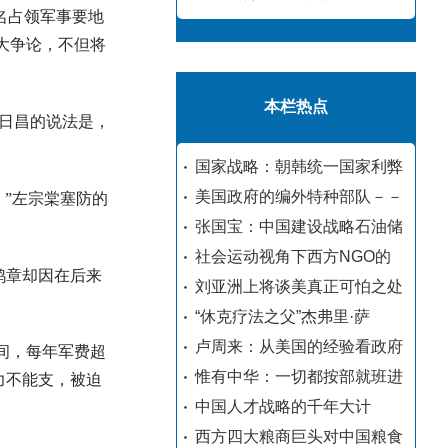
为名占领军事要地
大争论，不但将
本栏热点
日昌的说法是，
国家战略：朝韩统一国家利弊
美国政府的编外特种部队－－
”左宗棠塞防的
张国宝：中国建设战略石油储
社会运动视角下西方NGO的
鸿章却因在后来
刘亚洲上将谈美真正可怕之处
“休克疗法之父”杰弗里·萨
卢周来：从美国的经验看政府
间，每年军费超
惟有中华：一切都按部就班进
力不能支，被迫
中国人才战略的千年大计
西方四大粮商巨头对中国粮食