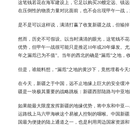
这笔钱若花在海军建设上，它足以购买20艘定远、镇
在压倒性的物质力量对比面前，也不会出现甲午一战，
是不是可以这样说，满清打赢了收复新疆之战，但输掉
然而，历史不可假设。以当时满清的眼光，这笔钱不花
优势，但甲午一战很可能只是推迟10年或20年爆发。
年之漏卮已为不值”。当年的西北的确是“漏卮”之地
但是，谁能料想，“漏卮”之地的黄沙下，竟然埋着今天
在今天，新疆之于中国，远不止地缘上巨大的安全缓冲
疆是一块极其重要的战略跳板：新疆西部陆路与中亚地
如果能最大限度发挥新疆的地缘优势，将中东和中亚—
运路线上马六甲海峡这个易被人控制的咽喉。中国新疆
国最为便捷的陆上通道之一，也是利用周边国家资源和