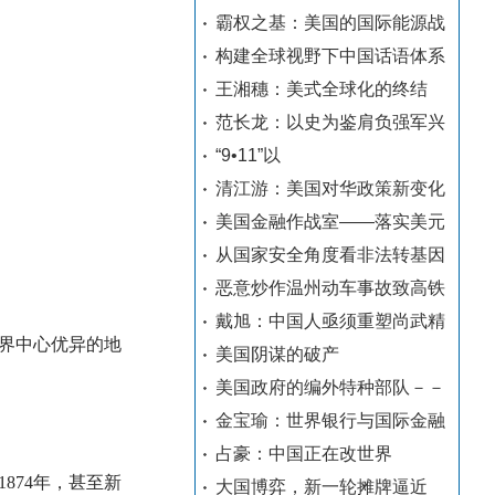
霸权之基：美国的国际能源战
构建全球视野下中国话语体系
王湘穗：美式全球化的终结
范长龙：以史为鉴肩负强军兴
“9•11”以
清江游：美国对华政策新变化
美国金融作战室——落实美元
从国家安全角度看非法转基因
恶意炒作温州动车事故致高铁
戴旭：中国人亟须重塑尚武精
界中心优异的地
美国阴谋的破产
美国政府的编外特种部队－－
金宝瑜：世界银行与国际金融
占豪：中国正在改世界
874年，甚至新
大国博弈，新一轮摊牌逼近