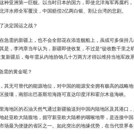
远这种亚洲第一巨舰。以当时日本的国力，即使北洋海军再腐朽，
北洋水师全军覆没，中国赔偿2亿两白银、割让台湾的悲剧。
了决定国运之战？
在急需的新疆上，也不会全部花在添造舰船上，虽或可多保持几
尤其是，李鸿章当年认为，新疆即使收复，不过是“徒收数千里之
，收复新疆后，每年需从内地协饷几十万两方才得以维持当地军政
急需的黄金呢？
，其无可替代的能源地位，对中国的能源安全拥有极高的战略地
区接壤，南部出巴基斯坦海路可直达印度洋和霍尔木兹海峡。
里海地区的石油天然气通过新疆输送到中国内陆地区及其港口，
地处亚欧大陆腹地，扼守新亚欧大陆桥的咽喉地带，是连接中国
市场最为便捷的省区之一。如此突出的地缘优势，在当代世界各