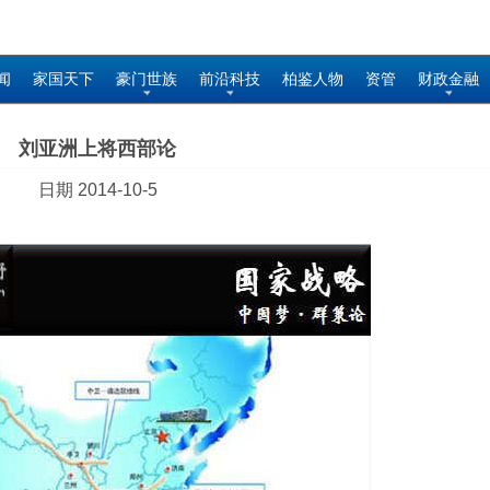
闻
家国天下
豪门世族
前沿科技
柏鉴人物
资管
财政金融
刘亚洲上将西部论
日期 2014-10-5