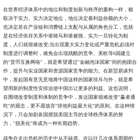
在世界经济体系中的地位和制度创新与秩序的重构一样，都
取决于实力。实力决定地位，地位决定着利益份额的大小，
也决定若在产业链和消费链上支配与从属的角色分工，也就
是在经济依存关系中谁骑马和谁被骑。实力一旦转化为制
度，人们就很难改变;当出现重大实力变化或严重危机必须对
制度进行调整时，难免会出现残酷的竞争。美欧等6国建立
的"货币互换网络"，就是希望通过"金融泡沫国家"间的抱团合
作，提升与实业国家和资源国家竞争的能力。在新贸易谈判
中，发起国有意无意地将中国这样的国家排斥与外，就是希
望用新的制度性安排迫使中国出让更多的利益。这也说明，
在围绕改变制度和体制的竞争中，发达国家很难改变"赢者通
吃"的观念，更不愿放弃"排他利益最大化"的原则。在这种情
况下，只会加剧各国摆脱美国主导的全球秩序体系的努
力，"脱美化"将成为一种长期趋势。
战争在走出危机的历史中从不缺席。在以往几次体系周期的