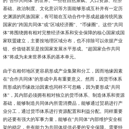
的"合作共同体"的世界。一些在自然禀赋、人口资源、经济
基础、政治制度、文化意识等方面能够形成互补并有一定历
史渊源的民族国家，有可能在互动合作中形成超越传统民族
国家的"跨国共同体"或"区域经济圈"、"币缘圈"。这些"共同
体"将围绕拥有相对完整经济体系和安全保障的核心国家或国
家联盟建立，主要按地理区域分布，也不排除可以依据产业
链、价值链甚至是按国家发展水平形成。"超国家合作共同
体"将成为未来世界体系的基本单元。
由于在相邻地区更容易形成产业集聚和分工，因而地缘因素
在"合作共同体"的形成中具有重要意义。然而，因货币体系
而形成的币缘政治因素也同样不可忽略，因为要形成"共同
体"，其内部必须拥有相对独立的货币体系、制造体系和资源
基础，能够制造共同体内所需消费品，能够通过贸易进行产
业分工，通过货币体系进行资源配置和利益分配。同样重要
的还要有强大的军事力量，能够在"共同体"内部维护安全框
架的稳定，井有能力为共同体提供必要的安全保障。需要特