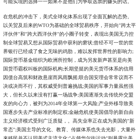
可能实现的选择一一如果不是他们为争取选票的赚头的话。
在危机的冲击下，美式全球化体系出现了全面瓦解的态势。
以关贸及后来的WTO为基础的全球贸易秩序，开始向"跨太平
洋伙伴"和"跨大西洋伙伴"的小圈子转变，表现出美国无力控
制全球贸易又想从国际贸易中获利的窘状;曾经不可一世的世
界银行已经成了食之无味的鸡肋，难以发挥世界性的影响力;
国际货币基金组织为欧洲所控制，成为另发新声甚至是向美
国货币霸权叫板的国际机构;长期坚挺的美元货币体系的信用
因债台高筑和财政悬崖而风雨飘摇;联合国安理会常常议而不
决或决而不行，其权威受到普遍挑战;美国的军事力量虽然强
大，但长久以来没有打赢一场战争;美国逐渐失去传统外交盟
友的向心力，被列为2014年全球第一大风险;产业外移导致美
国逐步失去产业标准的制定权;金融危机使美国倡导的新自由
主义经济模式受到广泛质疑，。高失业率正在成为美国的"新
常态";美国主导的文化、教育、传媒体系也失去光影，大量外
来移民并不认同美式主流文化;"占领华尔街运动"则暴露出美