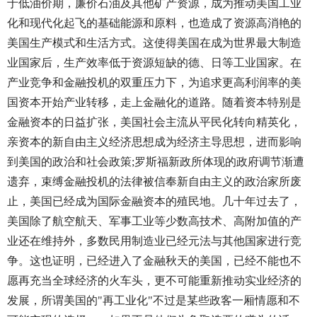
于低油价期，廉价石油及其他矿产资源，成为推动美国工业
化和现代化起飞的基础能源和原料，也造成了资源高消艳的
美国生产模式和生活方式。这使得美国在成为世界最大制造
业国家后，生产效率低于资源短缺的德、日等工业国家。在
产业竞争和金融投机的双重压力下，为追求更高利润率的美
国资本开始产业转移，走上金融化的道路。随着资本特别是
金融资本的日益扩张，美国社会主流从平民化转向精英化，
亲资本的新自由主义经济思想成为经济主导思想，进而影响
到美国的政治和社会政策;罗斯福新政所体现的政府调节渐遭
遗弃，束缚金融投机的法律被信奉新自由主义的政治家所废
止，美国已经成为国际金融资本的殖民地。几十年过去了，
美国除了航空航天、军事工业等少数高技术、高附加值的产
业还在维持外，多数民用制造业已经元法与其他国家进行竞
争。这也证明，已经进入了金融秋天的美国，已经不能也不
愿再充当全球经济的火车头，更不可能重新推动实业经济的
发展，所谓美国的"再工业化"不过是某些政客一厢情愿和不