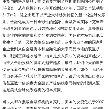
用货币的快速膨胀，推动着资本的全球扩张和跨国公司的全
球投资，从有数据的1975年开始到2004年，国际资本流动增
加了8倍，随之出现了以产业大转移为特征的新一轮全球化浪
潮。金融化成为一种全球性的趋势，金融强国实际上充当着
全球食利者的角色，以强势地位和纯熟使用金融工具去攫取
制造业国家的财富和支配资源类国家。国际资本极力压低实
物生产价值，又极力抬高金融收益，从事实业产生的国家和
企业受到来自金融资本和金融化的大宗商品市场的双重挤
压，利润空间越收越窄，结果是投入实业的资本越来越少，
而投入金融投机的资本则越来越多，最终，我们今天的世界
便充斥着金融产品和越来越膨胀的金融泡沫。如今，无论美
国自身还是全球其他国家的实物生产，都无法为超出自身10
倍甚至数十倍的庞大金融资产提供稳定而持续的利润来源。
这是美式全球化系危机的根本原因。
当世人都在攫取金融投机的果实时，美国的次贷危机于2007
年底爆发了。随着贝尔斯登、雷曼兄弟乃至房地美、房利美