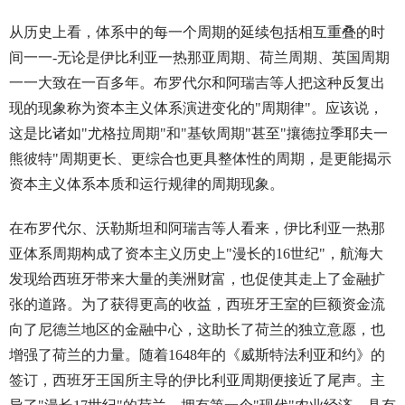
从历史上看，体系中的每一个周期的延续包括相互重叠的时
间一一-无论是伊比利亚一热那亚周期、荷兰周期、英国周期
一一大致在一百多年。布罗代尔和阿瑞吉等人把这种反复出
现的现象称为资本主义体系演进变化的"周期律"。应该说，
这是比诸如"尤格拉周期"和"基钦周期"甚至"攘德拉季耶夫一
熊彼特"周期更长、更综合也更具整体性的周期，是更能揭示
资本主义体系本质和运行规律的周期现象。
在布罗代尔、沃勒斯坦和阿瑞吉等人看来，伊比利亚一热那
亚体系周期构成了资本主义历史上"漫长的16世纪"，航海大
发现给西班牙带来大量的美洲财富，也促使其走上了金融扩
张的道路。为了获得更高的收益，西班牙王室的巨额资金流
向了尼德兰地区的金融中心，这助长了荷兰的独立意愿，也
增强了荷兰的力量。随着1648年的《威斯特法利亚和约》的
签订，西班牙王国所主导的伊比利亚周期便接近了尾声。主