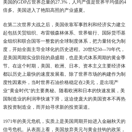
美国的GDP占世界总量的27.3%，人均产值是世界平均值的4
倍多。美国进入了艳阳高照的产业盛夏。
在第二次世界大战之后，美国依靠军事胜利和经济实力建立
起包括关贸组织、布雷顿森林体系、世界银行、国际货币基
金组织和联合国等一整套的全球制度体系，把力量转化为制
度，开始全面主导全球化的历史进程。20世纪50---70年代，
是美国周期实业阶段的鼎盛期，也是美式体系周期的黄金季
节。在这个时期，美国、欧洲、日本。资本主义主要经济体
都以历史上最快的速度发展着。除了世界市场的构建作为制
度性因素外，当时世界石油价格稳定在2美元，是出现产
业"黄金时代"的主要奥秘。随着欧洲和日本的快速发展，美
国制造业的利润率快速下滑，这迫使庞大的美国资本不再热
衷投资制造业，而开始寻求新的投资渠道。
1971年的美元危机，实质上是美国周期开始进入金融秋天的
信号危机。从表面上看，美国放弃美元与黄金挂钩的政策，