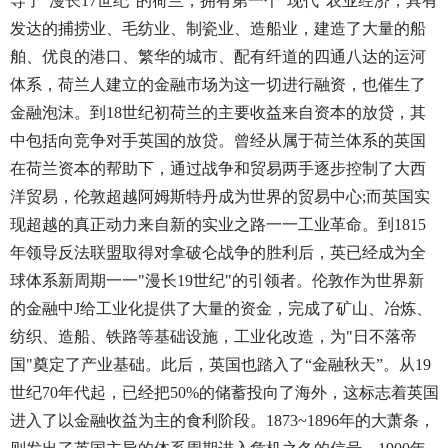
导了"漫长17世纪"的荷兰，拥有第一个"现代"农业经济，具有
发达的捕捞业、毛纺业、制瓷业、造船业，建造了大量的船
舶、优良的港口、繁华的城市、配有纤道的四通八达的运河
体系，荷兰人建立的金融市场为这一切进行融资，也催生了
金融泡沫。到18世纪初荷兰的主要收益来自资本的放贷，其
中包括向竞争对手英国的放贷。曾经从属于荷兰体系的英国
在荷兰资本的帮助下，通过战争和贸易两手逐步控制了大西
洋贸易，伦敦超越阿姆斯特丹成为世界的贸易中心;而英国实
现超越的真正动力来自新的实业之路一一工业革命。到1815
年领导反法联盟取得对拿破仑战争的胜利后，英已经成为全
球体系新周期一一"漫长19世纪"的引领者。伦敦作为世界新
的金融中J给工业化提供了大量的资金，完成了矿山、冶炼、
纺织、造船、铁路等基础设施，工业化改造，为"日不落帝
国"奠定了产业基础。此后，英国也踏入了“金融秋天”。从19
世纪70年代起，已经把50%的储蓄投向了海外，这标志着英国
进入了以金融收益为主的食利阶段。1873~1896年的大萧条，