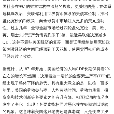
国社会在99:1的财富结构中深刻的裂痕。更关键的是，在体系
危机爆发后，美联储利用世界货币体系的美债本位制，推出
盘化宽松(QE)政策，向全球货币市场注入更多的美元流动
性。过去几年，全球金融市场经过四轮盘化宽松，美、欧、
英、瑞士央行资产负债表膨胀了3倍。最近美联储决定减少
QE，这并不意味美国经济的复苏，而是证明继续使用宽松政
策刺激经济的空间已经顶到了天花板，使用货币杠杆的成本
已经超过了收益。
据统计，从1871年开始，美国经济的人均GDP长期保持着2%
左右的增长率;然而，决定着这一增长的全要素生产率(TFP)已
经出现了整体下降的趋势。具有重大意义的是，以往一百多
年里，美国的劳动参与率、人均劳动时间、劳动力质量、投
资率和技术创新等各要素之间有升有降、相互抵消的情况也
发生了变化，出现了各要素指标同时恶化并在短期难以逆转
的现象。这意味着美国这只老虎还是真老虎，只是变成了夕