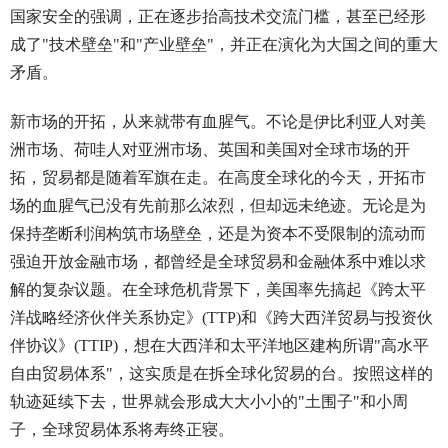
国家安全的强调，正在逐步抬高技术交流门槛，甚至已经形
成了"技术壁垒"和"产业壁垒"，并正在演化为大国之间的重大
矛盾。
新市场的开拓，从来就带有血腥气。不论是伊比利亚人对美
洲市场、荷哇人对亚洲市场、英国和美国对全球市场的开
拓，贸易都是随着军旗在走。在高度全球化的今天，开拓市
场的血腥气已没有先前那么浓烈，但却远未绝迹。无论是为
保持垄断利润构筑市场壁垒，还是为资本不受限制的流动而
强迫开放金融市场，都曾经是全球贸易和金融体系中难以求
解的复杂议题。在全球危机背景下，美国率先搞起《跨太平
洋战略经济伙伴关系协定》(TTP)和《跨大西洋贸易与投资伙
伴协议》(TTIP)，想在大西洋和太平洋地区建构所谓"高水平
自由贸易体系"，这实质是在拆全球化贸易的台。按照这样的
轨迹延续下去，世界就会形成大大小小的"土围子"和小周
子，全球贸易体系将寿终正寝。