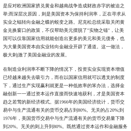
是应对欧洲国家挤兑黄金和越南战争造成财政赤字的被迫之
举;而深层次原因，则是美国资本为保持利润率，正在寻求从
实业之蝠转向金融之蝶的蜕变之路。尼克松总统采取关闭黄
金兑换窗口的政策，不仅帮助美元摆脱了"实物之锚"，让美
国可以仅靠国家信用就能创造出更多的美元和美元债务，也
为大量美国资本由实业转向金融业开辟了通道。这一做法，
极大刺j激了美国金融业的发展。
在制造业利润率不断下降的情况下，投资实业实现资本增值
已经越来越失去吸引力，而在以国家信用就可以透支的制度
下，通过生产实现赢利就更是一种低效率的笨办法，选择金
融创新一一通过资本运作直接而快速地获利，才是美国资本
趋之若莺的新经济模式。据1966年的美国经济统计，货币交
易中与生产流通有关的货币交易占到80%。无关的占20%;到
1976年，美国货币交易中与生产流通有关的货币交易量下降
到20%。无关的则上升到80%。既然通过资本运作和金融服务