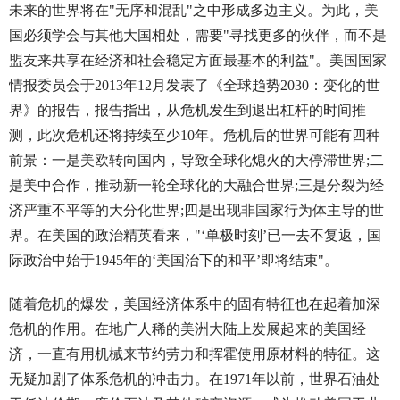
未来的世界将在"无序和混乱"之中形成多边主义。为此，美
国必须学会与其他大国相处，需要"寻找更多的伙伴，而不是
盟友来共享在经济和社会稳定方面最基本的利益"。美国国家
情报委员会于2013年12月发表了《全球趋势2030：变化的世
界》的报告，报告指出，从危机发生到退出杠杆的时间推
测，此次危机还将持续至少10年。危机后的世界可能有四种
前景：一是美欧转向国内，导致全球化熄火的大停滞世界;二
是美中合作，推动新一轮全球化的大融合世界;三是分裂为经
济严重不平等的大分化世界;四是出现非国家行为体主导的世
界。在美国的政治精英看来，"‘单极时刻’已一去不复返，国
际政治中始于1945年的‘美国治下的和平’即将结束"。
随着危机的爆发，美国经济体系中的固有特征也在起着加深
危机的作用。在地广人稀的美洲大陆上发展起来的美国经
济，一直有用机械来节约劳力和挥霍使用原材料的特征。这
无疑加剧了体系危机的冲击力。在1971年以前，世界石油处