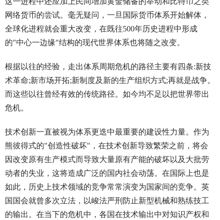
这一进程中还应加上民间增加黄金储备的举动和比特币之类
网络货币的尝试。毫无疑问，一旦国际货币体系开始解体，
全球化进程就会重大改变，在既往500年历史进程中形成
的"中心一边缘"结构的现代世界体系也将随之改变。
根据以往的经验，走出体系周期危机的路径主要有四条:新技
术革命;新市场开拓;新制度及新的生产组织方式;再就是战争。
而这些以往曾经有效的传统路径。如今均不足以把世界带出
危机。
技术创新一直被视为体系更迭中最重要的建设性力量。作为
熊彼得式的"创造性破坏"，在技术创新导致繁荣之前，将会
因改变原有生产模式而导致大量原有产能的破坏以及大批劳
动者的失业，这将造成广泛的国内社会动荡。在国际上也是
如此，历史上技术领域的竞争常常演变为国家间的竞争。英
国国会就曾多次立法，以峻法严刑防止新型机械和熟练技工
的输出。在当下的危机中，各国在技术输出中对知识产权和