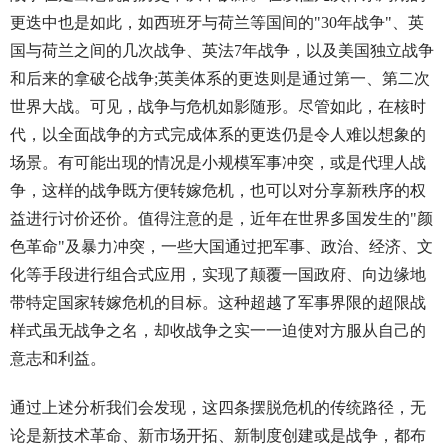
更迭中也是如此，如西班牙与荷兰等国间的"30年战争"、英
国与荷兰之间的几次战争、英法7年战争，以及美国独立战争
和后来的拿破仑战争;英美体系的更迭则是通过第一、第二次
世界大战。可见，战争与危机如影随形。尽管如此，在核时
代，以全面战争的方式完成体系的更迭仍是令人难以想象的
场景。有可能出现的情况是小规模军事冲突，或是代理人战
争，这样的战争既方便转嫁危机，也可以对分享新秩序的权
益进行讨价还价。值得注意的是，近年在世界多国发生的"颜
色革命"及暴力冲突，一些大国通过把军事、政治、经济、文
化等手段进行组合式应用，实现了颠覆一国政府、向边缘地
带特定国家转嫁危机的目标。这种超越了军事界限的超限战
样式虽无战争之名，却收战争之实一一迫使对方服从自己的
意志和利益。
通过上述分析我们会发现，这四条摆脱危机的传统路径，无
论是新技术革命、新市场开拓、新制度创建或是战争，都布