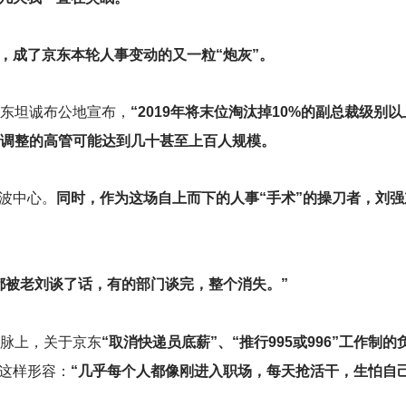
，成了京东本轮人事变动的又一粒“炮灰”。
京东坦诚布公地宣布，
“2019年将末位淘汰掉10%的副总裁级别以
轮调整的高管可能达到几十甚至上百人规模。
波中心。
同时，作为这场自上而下的人事“手术”的操刀者，刘
都被老刘谈了话，有的部门谈完，整个消失。”
脉脉上，关于京东
“取消快递员底薪”、“推行995或996”工作制
这样形容：
“几乎每个人都像刚进入职场，每天抢活干，生怕自