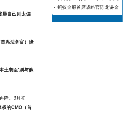
蚂蚁金服首席战略官陈龙讲金
张晨自己则太偏
（首席法务官）隆
本土老臣’则与他
再降。3月初，
重权的CMO（首