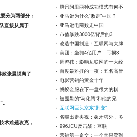
腾讯阿里两种成功模式有何不
主要分为两部分：
亚马逊为什么“败走”中国？
亚马逊电商败走中国
队直接从属于
市值暴跌3000亿背后的3
改造中国制造：互联网与大牌
美团：坐拥4亿用户，亏损8
周鸿祎：影响互联网的十大经
百度最难捱的一夜：五名高管
导致张晨脱离了
电影营销的黄金十年
蚂蚁金服在下一盘很大的棋
被围剿的“马化腾”和他的兄
”。
互联网巨头京东“剧变”
名嘴出走央视：象牙塔外，多
大技术难题攻克，
996.ICU反击战：互联
营销第一奇文：一个苹果卖到