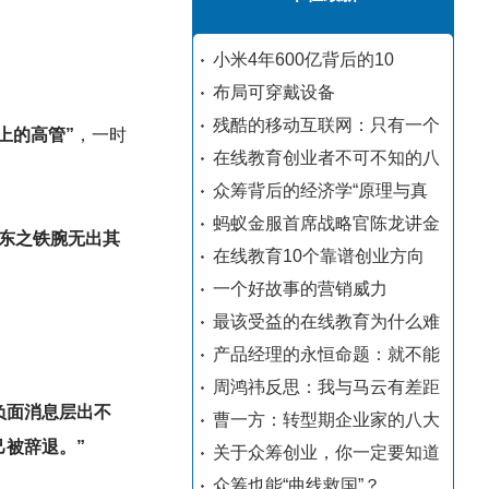
小米4年600亿背后的10
布局可穿戴设备
残酷的移动互联网：只有一个
上的高管”
，一时
在线教育创业者不可不知的八
众筹背后的经济学“原理与真
蚂蚁金服首席战略官陈龙讲金
强东之铁腕无出其
在线教育10个靠谱创业方向
一个好故事的营销威力
最该受益的在线教育为什么难
产品经理的永恒命题：就不能
周鸿祎反思：我与马云有差距
的负面消息层出不
曹一方：转型期企业家的八大
己被辞退。”
关于众筹创业，你一定要知道
众筹也能“曲线救国”？