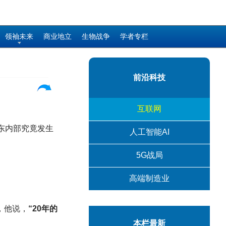
领袖未来
商业地立
生物战争
学者专栏
前沿科技
互联网
东内部究竟发生
人工智能AI
5G战局
高端制造业
，他说，
“20年的
本栏最新