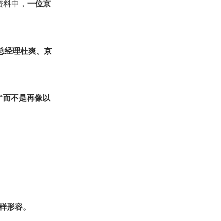
资料中，
一位京
总经理杜爽、京
“而不是再像以
样形容。