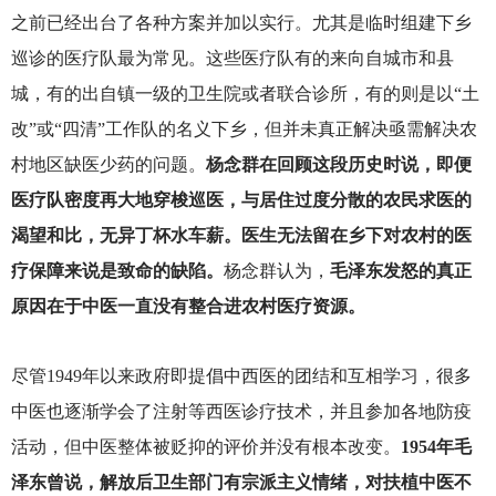
之前已经出台了各种方案并加以实行。尤其是临时组建下乡
巡诊的医疗队最为常见。这些医疗队有的来向自城市和县
城，有的出自镇一级的卫生院或者联合诊所，有的则是以“土
改”或“四清”工作队的名义下乡，但并未真正解决亟需解决农
村地区缺医少药的问题。
杨念群在回顾这段历史时说，即便
医疗队密度再大地穿梭巡医，与居住过度分散的农民求医的
渴望和比，无异丁杯水车薪。医生无法留在乡下对农村的医
疗保障来说是致命的缺陷。
杨念群认为，
毛泽东发怒的真正
原因在于中医一直没有整合进农村医疗资源。
尽管1949年以来政府即提倡中西医的团结和互相学习，很多
中医也逐渐学会了注射等西医诊疗技术，并且参加各地防疫
活动，但中医整体被贬抑的评价并没有根本改变。
1954年毛
泽东曾说，解放后卫生部门有宗派主义情绪，对扶植中医不