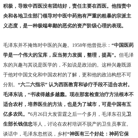
积极，导致中西医没有团结好，责任主要在西医。他指责中
央和各地卫生部门领导对中医中药抱有严重的粗暴的宗派主
义态度，是一种极端卑鄙的恶劣的资产阶级心理的表现。
毛泽东并不掩饰对中医的兴趣。1958年他曾批示：
“中国医药
学是一个伟大的宝库，应当努力发掘，整理，提高”。
但毛泽
东的兴趣与其说是医学的，不如说是政治的。这种兴趣既源
于他对中国文化和中国农村的了解，更和他的政治构想不可
分割。
“六二六指示” 认为西医教育和诊疗手段不适合农村。
毛泽东说，“书读得越多越蠢。现在那套检查治疗方法根本不
适合农村，培养医生的方法，也是为了城市，可是中国有五
亿多农民。”
6月26日大发雷霆之后一个多月，毛泽东召见
卫
生部长钱信忠
等人，讨论在农村培训不脱产的卫生员事宜。
谈话中，毛泽东忽然说，乡村
“神医有三个好处：神药它保