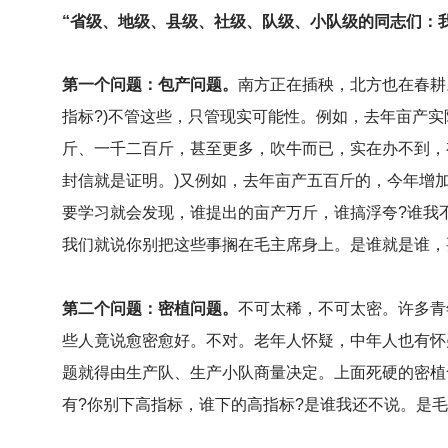
“省级、地级、县级、社级、队级、小队级的同志们：
第一个问题：包产问题。
南方正在插秧，北方也在春耕。
指标?)不管这些，只管现实可能性。例如，去年亩产
斤、一千二百斤，甚至更多，吹牛而已，实在办不到，有
封信就是证明。)又例如，去年亩产五百斤的，今年增
要学习就会发现，谁提出的亩产万斤，谁搞浮夸?谁我
我们就说你别把这些事搁在毛主席身上。是谁就是谁，
第二个问题：密植问题。
不可太稀，不可太密。许多青
些人竟说愈密愈好。不对。老年人怀疑，中年人也有怀
题就得由生产队、生产小队商量决定。上面死硬的密植
有?你别下高指标，谁下的高指标?是谁我还不说。是毛