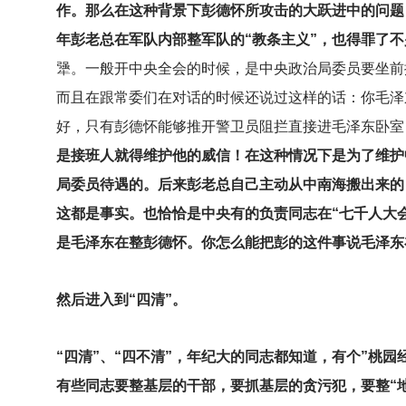
作。那么在这种背景下彭德怀所攻击的大跃进中的问题
年彭老总在军队内部整军队的“教条主义”，也得罪了不
犟。一般开中央全会的时候，是中央政治局委员要坐前
而且在跟常委们在对话的时候还说过这样的话：你毛泽
好，只有彭德怀能够推开警卫员阻拦直接进毛泽东卧室
是接班人就得维护他的威信！在这种情况下是为了维护
局委员待遇的。后来彭老总自己主动从中南海搬出来的
这都是事实。也恰恰是中央有的负责同志在“七千人大
是毛泽东在整彭德怀。你怎么能把彭的这件事说毛泽东
然后进入到“四清”。
“四清”、“四不清”，年纪大的同志都知道，有个”桃
有些同志要整基层的干部，要抓基层的贪污犯，要整“