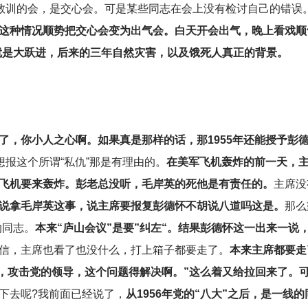
验教训的会，是交心会。可是某些同志在会上没有检讨自己的错误
这种情况顺势把交心会变为出气会。白天开会出气，晚上看戏顺
就是大跃进，后来的三年自然灾害，以及饿死人真正的背景。
了，你小人之心啊。如果真是那样的话，那1955年还能授予彭
想报这个所谓“私仇”那是有理由的。
在美军飞机轰炸的前一天，
飞机要来轰炸。彭老总没听，毛岸英的死他是有责任的。
主席没
说拿毛岸英这事，说主席要报复彭德怀不胡说八道吗这是。
那么
的同志。
本来“庐山会议”是要”纠左“。结果彭德怀这一出来一说
信，主席也看了也没什么，打上箱子都要走了。
本来主席都要走
央，攻击党的领导，这个问题得解决啊。”这么着又给拉回来了。
下去呢?我前面已经说了，
从1956年党的“八大”之后，是一线