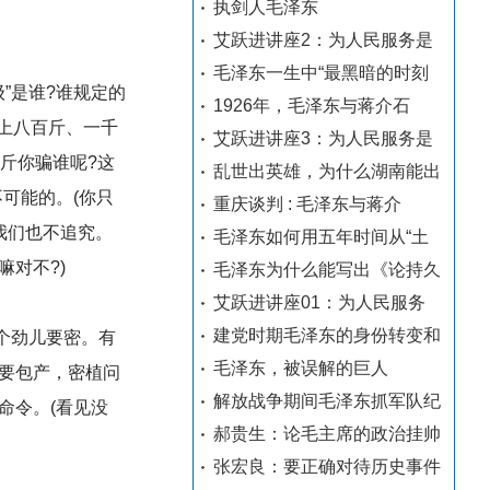
执剑人毛泽东
艾跃进讲座2：为人民服务是
毛泽东一生中“最黑暗的时刻
”是谁?谁规定的
1926年，毛泽东与蒋介石
上八百斤、一千
艾跃进讲座3：为人民服务是
斤你骗谁呢?这
乱世出英雄，为什么湖南能出
可能的。(你只
重庆谈判 : 毛泽东与蒋介
我们也不追究。
毛泽东如何用五年时间从“土
对不?)
毛泽东为什么能写出《论持久
艾跃进讲座01：为人民服务
建党时期毛泽东的身份转变和
个劲儿要密。有
毛泽东，被误解的巨人
要包产，密植问
解放战争期间毛泽东抓军队纪
命令。(看见没
郝贵生：论毛主席的政治挂帅
张宏良：要正确对待历史事件