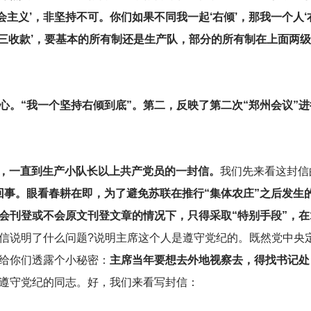
会主义’，非坚持不可。你们如果不同我一起‘右倾’，那我一个人‘
、三收款’，要基本的所有制还是生产队，部分的所有制在上面两
心。“我一个坚持右倾到底”。第二，反映了第二次“郑州会议”
干部，一直到生产小队长以上共产党员的一封信。
我们先来看这封信
回事。眼看春耕在即，为了避免苏联在推行“集体农庄”之后发生
刊登或不会原文刊登文章的情况下，只得采取“特别手段”，在19
信说明了什么问题?说明主席这个人是遵守党纪的。既然党中央
给你们透露个小秘密：
主席当年要想去外地视察去，得找书记处
遵守党纪的同志。好，我们来看写封信：