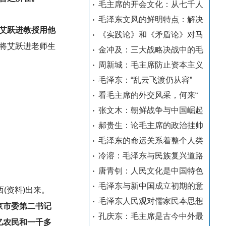
毛主席的开会文化：从七千人
毛泽东文风的鲜明特点：解决
是艾跃进教授用他
《实践论》和《矛盾论》对马
将艾跃进老师生
金冲及：三大战略决战中的毛
周新城：毛主席防止资本主义
毛泽东：“乱云飞渡仍从容”
看毛主席的外交风采，何来“
张文木：朝鲜战争与中国崛起
郝贵生：论毛主席的政治挂帅
毛泽东的命运关系着整个人类
冷溶：毛泽东与民族复兴道路
唐青钊：人民文化是中国特色
毛泽东与新中国成立初期的意
(资料)出来。
毛泽东人民观对儒家民本思想
京市委第二书记
孔庆东：毛主席是古今中外最
亿农民和一千多