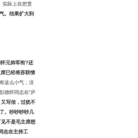
。实际上在把责
气。结果扩大到
德怀元帅军衔?还
主席已经将苏联情
有这么小气，没
彭德怀同志在“庐
，又写信，过犹不
了。吵吵吵吵几
可见不是毛主席想
的同志在主持工