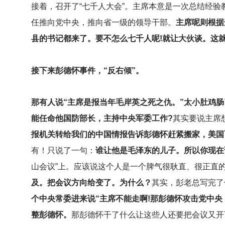
接着，召开了“七千人大会”。主席本意是一次总结经
任推向党中央，推向省一级的领导干部。
主席呢则根据
县的书记都来了。要不怎么七千人呢!就让大伙谈。这
接下来彭德怀事件，“反右倾”。
那有人说“主席是报当年毛岸英之死之仇。”太小肚鸡肠
能任命他国防部长，主持中央军委工作?
其实要说主席
报机关转给我们的中国情报告诉彭德怀赶紧搬家，美国
有！只说了一句：
谁让他是毛泽东的儿子。所以你现在
山会议”上。应该说这个人是一个脾气很耿直、很正直
及。把会议方向给变了。为什么？
其实，彭老总写完了
个中央常委进来说“主席不能走啊!那彭德怀攻击党中
整彭德怀。
那彭德怀干了什么让这些人还要把会议又开