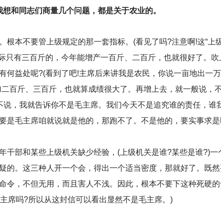
我想和同志们商量几个问题，都是关于农业的。
根本不要管上级规定的那一套指标。(看见了吗?注意啊!这“上级
实际只有三百斤的，今年能增产一百斤、二百斤，也就很好了。吹
何益处呢?(看到了吧!主席后来讲我是农民，你说一亩地出一万
加二百斤、三百斤，也就算成绩很大了。再增上去，就一般说，不
不说，我就告诉你不是毛主席。我们今天不是追究谁的责任，谁
要是毛主席咱就说就是他的，那跑不了。不是他的，要实事求是嘛
年干部和某些上级机关缺少经验，(上级机关是谁?某些是谁?)一
疑的。这三种人开一个会，得出一个适当密度，那就好了。既然
命令，不但无用，而且害人不浅。因此，根本不要下这种死硬的
主席吗?所以从这封信可以看出显然不是毛主席。)