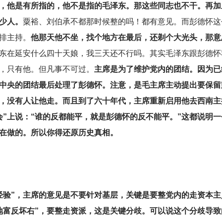
，他是有所指的，他不是指的毛泽东。那这些同志也不干。再加上
少人。
粟裕、刘伯承不都那时候整的吗！都有意见。而彭德怀这
排主持。
他那天他不坐，找个地方在最后，还剃个大光头，那意
东在延安什么四十天娘，我三天还不行吗。其实毛泽东跟彭德怀
，只有他。但凡事不可过。
主席是为了维护党内的团结。因为已
中央的团结最后处理了彭德怀。注意，是毛主席主动提出要保留
，没有人让他走。而且到了六十年代，主席重新启用他去西南主持
会”上说：“谁的反都能平，就是彭德怀的反不能平。”这都说明
在做的。所以你得还原历史真相。
园经验”，主席的意见是不要针对基层，关键是要整党内的走资本
地富反坏右”，要整走资派，这是关键分歧。可以说这个分歧导致