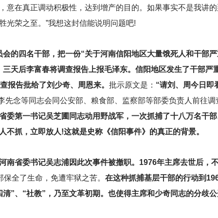
，意在真正调动积极性，达到增产的目的。如果事实不是我讲的
胜光荣之至。”我想这封信能说明问题吧!
委员会的四名干部，把一份“关于河南信阳地区大量饿死人和干部
。三天后李富春将调查报告上报毛泽东。信阳地区发生了干部严
调查报告批给了刘少奇、周恩来。
批示原文是：
“请刘、周今日即
李先念等同志会同公安部、粮食部、监察部等部委负责人前往调
省委第一书记吴芝圃同志动用野战军，一次抓捕了十八万名干部
人不抓，立即放人!这就是史称《信阳事件》的真正的背景。
河南省委书记吴志浦因此次事件被撤职。1976年主席去世后，
部保全了生命，免遭牢狱之苦。
在这种抓捕基层干部的行动到19
清”、“社教”，乃至文革初期。也使得主席和少奇同志的分歧公