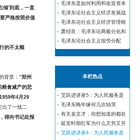
毛泽东是如何利用和改造资本
右倾’到底，一直
毛泽东论社会主义经济发展战
级要严格按照价值
毛泽东论社会主义经济管理根
萧绍良：毛泽东论两极分化和
毛泽东论社会主义按劳分配
进行的不太顺
本栏热点
的背景：
“郑州
的粮食减产的悲
艾跃进讲座5：为人民服务是
59年4月29
毛泽东晚年缘何几次恸哭
定出了一线二
有关袁文才，你想知道的都在
，得向书记处报
延安时期红军为什么又穷又开
艾跃进讲座4：为人民服务是