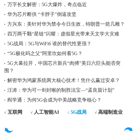
万字长文解密：5G大爆炸，奇点临近
华为芯片断供 “卡脖子”倒逼攻坚
方兴东：美针对华为禁令今日生效，特朗普一箭几雕？
四万两千颗“星链”闪耀：虚假星光带来天文学大灾难
5G战局：5G与WiFi6 谁的替代性更强？
“5G极化码之父”阿里坎如何看5G？
5G大幕拉开，中国芯片新兵“肉搏”美日六巨头能否突
围？
解密华为鸿蒙系统两大核心技术！凭什么赢过安卓？
汪涛：华为可一剑封喉的制胜法宝—“孟良䓢计划”
阎学通：为何5G会成为中美战略竞争核心？
互联网
人工智能AI
5G战局
高端制造业
√
√
√
√