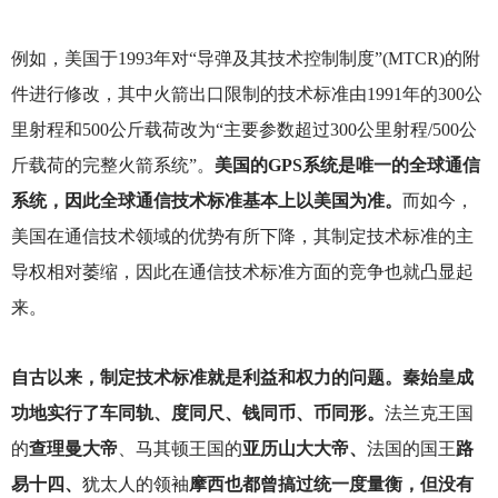
例如，美国于1993年对“导弹及其技术控制制度”(MTCR)的附
件进行修改，其中火箭出口限制的技术标准由1991年的300公
里射程和500公斤载荷改为“主要参数超过300公里射程/500公
斤载荷的完整火箭系统”。
美国的GPS系统是唯一的全球通信
系统，因此全球通信技术标准基本上以美国为准。
而如今，
美国在通信技术领域的优势有所下降，其制定技术标准的主
导权相对萎缩，因此在通信技术标准方面的竞争也就凸显起
来。
自古以来，制定技术标准就是利益和权力的问题。秦始皇成
功地实行了车同轨、度同尺、钱同币、币同形。
法兰克王国
的
查理曼大帝
、马其顿王国的
亚历山大大帝、
法国的国王
路
易十四、
犹太人的领袖
摩西也都曾搞过统一度量衡，但没有