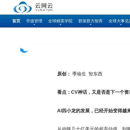
首页
市值管理
全球精英学院
群策群力智库
全球大事见
原创：
季瑜生 智东西
看点：
CV
神话，又是否是下一个资
AI
四小龙的发展，已经开始变得越
从动辄几十亿美元的超高估值，到