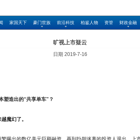
闻
家国天下
豪门世族
前沿科技
柏鉴人物
资管
财政金融
旷视上市疑云
日期 2019-7-16
本塑造出的“共享单车”？
来越魔幻了。
频繁曝出的数亿美元巨额融资，再到扑朔迷离的投资人退出、上