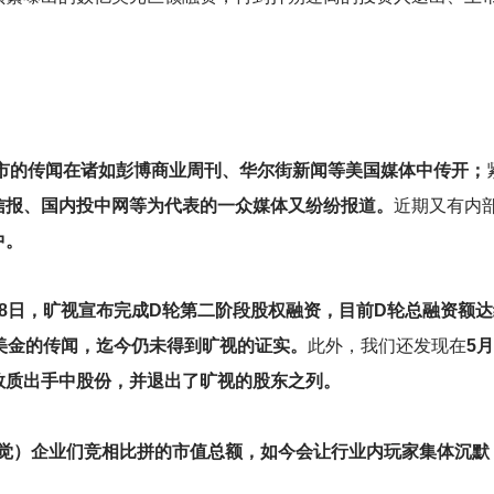
上市的传闻在诸如彭博商业周刊、华尔街新闻等美国媒体中传开；
信报、国内投中网等为代表的一众媒体又纷纷报道。
近期又有内
中。
8日，旷视宣布完成D轮第二阶段股权融资，目前D轮总融资额达
美金的传闻，迄今仍未得到旷视的证实。
此外，我们还发现在
5
数质出手中股份，并退出了旷视的股东之列。
视觉）企业们竞相比拼的市值总额，如今会让行业内玩家集体沉默