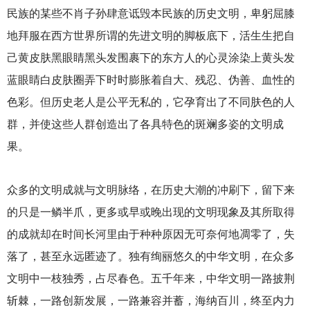
民族的某些不肖子孙肆意诋毁本民族的历史文明，卑躬屈膝
地拜服在西方世界所谓的先进文明的脚板底下，活生生把自
己黄皮肤黑眼睛黑头发围裹下的东方人的心灵涂染上黄头发
蓝眼睛白皮肤圈弄下时时膨胀着自大、残忍、伪善、血性的
色彩。但历史老人是公平无私的，它孕育出了不同肤色的人
群，并使这些人群创造出了各具特色的斑斓多姿的文明成
果。
众多的文明成就与文明脉络，在历史大潮的冲刷下，留下来
的只是一鳞半爪，更多或早或晚出现的文明现象及其所取得
的成就却在时间长河里由于种种原因无可奈何地凋零了，失
落了，甚至永远匿迹了。独有绚丽悠久的中华文明，在众多
文明中一枝独秀，占尽春色。五千年来，中华文明一路披荆
斩棘，一路创新发展，一路兼容并蓄，海纳百川，终至内力