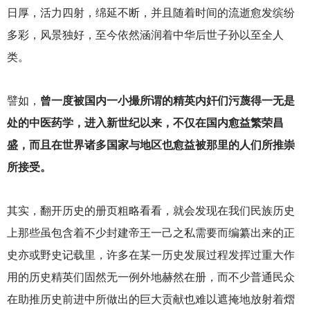
日厚，活力四射，绵延不断，并且随着时间的流逝愈发缤纷
多彩，风景独好，至今依然涵润着中华后世子孙以至全人
类。
譬如，
曾一度被国内一小撮所谓的精英内奸们污蔑得一无是
处的中医药学，进入新世纪以来，不仅在国内愈益繁荣昌
盛，而且在世界诸多国家与地区也愈益被那里的人们所推崇
所接受。
其实，翻开历史的册页粗略看看，就会发现在我们民族历史
上那些虽包含着不少封建帝王一己之私需要而编纂出来的正
史亦或野史记载里，许多在某一历史发展过程发挥过重大作
用的历史精英们固然无一例外地赫然在册，而不少普通民众
在助推历史前进中所做出的巨大贡献也难以遮掩地放射着熠