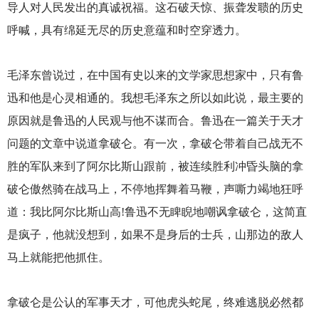
导人对人民发出的真诚祝福。这石破天惊、振聋发聩的历史
呼喊，具有绵延无尽的历史意蕴和时空穿透力。
毛泽东曾说过，在中国有史以来的文学家思想家中，只有鲁
迅和他是心灵相通的。我想毛泽东之所以如此说，最主要的
原因就是鲁迅的人民观与他不谋而合。鲁迅在一篇关于天才
问题的文章中说道拿破仑。有一次，拿破仑带着自己战无不
胜的军队来到了阿尔比斯山跟前，被连续胜利冲昏头脑的拿
破仑傲然骑在战马上，不停地挥舞着马鞭，声嘶力竭地狂呼
道：我比阿尔比斯山高!鲁迅不无睥睨地嘲讽拿破仑，这简直
是疯子，他就没想到，如果不是身后的士兵，山那边的敌人
马上就能把他抓住。
拿破仑是公认的军事天才，可他虎头蛇尾，终难逃脱必然都