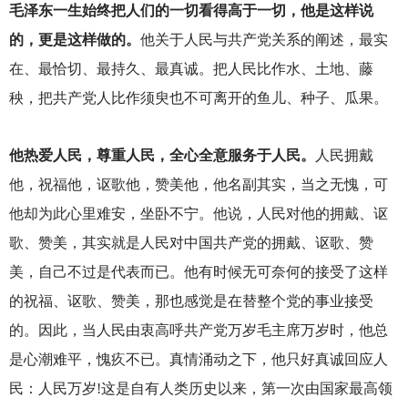
毛泽东一生始终把人们的一切看得高于一切，他是这样说
的，更是这样做的。
他关于人民与共产党关系的阐述，最实
在、最恰切、最持久、最真诚。把人民比作水、土地、藤
秧，把共产党人比作须臾也不可离开的鱼儿、种子、瓜果。
他热爱人民，尊重人民，全心全意服务于人民。
人民拥戴
他，祝福他，讴歌他，赞美他，他名副其实，当之无愧，可
他却为此心里难安，坐卧不宁。他说，人民对他的拥戴、讴
歌、赞美，其实就是人民对中国共产党的拥戴、讴歌、赞
美，自己不过是代表而已。他有时候无可奈何的接受了这样
的祝福、讴歌、赞美，那也感觉是在替整个党的事业接受
的。因此，当人民由衷高呼共产党万岁毛主席万岁时，他总
是心潮难平，愧疚不已。真情涌动之下，他只好真诚回应人
民：人民万岁!这是自有人类历史以来，第一次由国家最高领