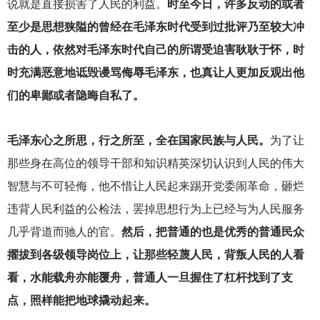
说就是直接损害了人民的利益。
时至今日，许多反动的或者
至少是思想狭隘的曾经在毛泽东时代受到过批评乃至较大冲
击的人，依然对毛泽东时代自己的所谓受迫害耿耿于怀，时
时充满恶意地诋毁谩骂侮辱毛泽东，也真让人更加反观出他
们的卑鄙或者隐晦自私了。
毛泽东心之所思，行之所至，全在国家民族与人民。
为了让
那些身在高位的领导干部和知识精英深切认识到人民的伟大
智慧与不可轻侮，他不惜让人民起来踢开党委闹革命，砸烂
违背人民利益的公检法，罢掉思想行为上已经与为人民服务
几乎背道而驰人的官。
然后，把普通的也是优秀的普通民众
擢拔到各级领导岗位上，让那些轻蔑人民，背叛人民的人看
看，水能载舟亦能覆舟，普通人一旦握住了杠杆找到了支
点，照样能把地球撬动起来。