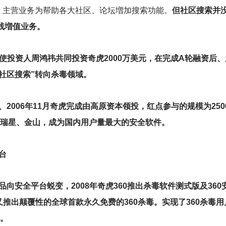
，主营业务为帮助各大社区、论坛増加搜索功能。
但社区搜索并没
无线増值业务。
天使投资人周鸿祎共同投资奇虎2000万美元，在完成A轮融资后
社区搜索”转向杀毒领域。
世、2006年11月奇虎完成由高原资本领投，红点参与的规模为250
过瑞星、金山，成为国内用户量最大的安全软件。
台
品向安全平台蜕变，2008年奇虎360推出杀毒软件测式版及360
0又推出颠覆性的全球首款永久免费的360杀毒。实现了360杀毒用
亿。