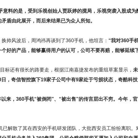
%，出乎意料的是，受到乐视创始人贾跃婷的搅局，乐视突袭入股成
的矛盾由此展开，而后来结果已为众人所知。
换帅风波后，周鸿祎再谈到了360手机，他坦言：
“我对360
一个好的产品，能够赢得用户的认可，公司不要再赔，能够延续下
目标还有很长的路要走，根据江南嘉捷发布的重组草案显示，
未
30日，奇信智控旗下19家子公司中有9家处于亏损状态，奇酷科技当
年以来，360手机“被倒闭”、“被出售”的传言层出不穷。今年，
手机已解散了其在西安的手机研发团队，大批西安员工纷纷离职。对