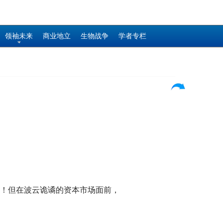
领袖未来
商业地立
生物战争
学者专栏
候！但在波云诡谲的资本市场面前，