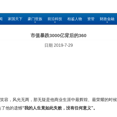
闻
家国天下
豪门世族
前沿科技
柏鉴人物
资管
财政金融
市值暴跌3000亿背后的360
日期 2019-7-29
脸笑容，风光无两，那无疑是他商业生涯中最辉煌、最荣耀的时
达了他的遗憾
“我的人生竟如此失败，没有任何意义”。