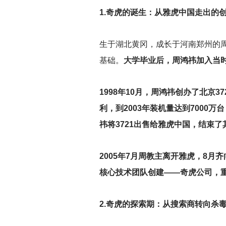
1.
奇虎的诞生：从雅虎中国走出的
生于湖北黄冈，成长于河南郑州的
基础。
大学毕业后，周鸿祎加入当时
1998
年10月，周鸿祎创办了北京37
利，到2003年装机量达到7000万
祎将3721出售给雅虎中国，结束
2005
年7月周教主离开雅虎，8月
核心技术团队创建——奇虎公司，
2.
奇虎的探索期：从搜索商转向杀