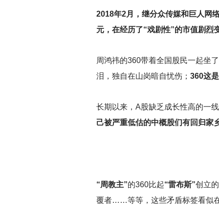
2018
年2月，继分众传媒和巨人网络
元，在经历了“戏剧性”的市值剧烈变
周鸿祎的360带着全国股民一起坐
泪，独自在山岗暗自忧伤；
360这
长期以来，A股缺乏成长性高的一
己被严重低估的中概股们有回归家乡
“周教主”
的360比起
“雷布斯”
创立的
覆者……等等，这些矛盾标签看似在