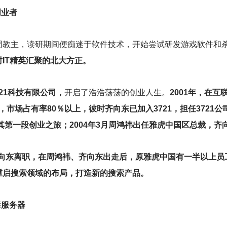
创业者
周教主，读研期间便痴迷于软件技术，开始尝试研发游戏软件和
IT精英汇聚的北大方正。
21科技有限公司，
开启了浩浩荡荡的创业人生。
2001年，在互
台，市场占有率80％以上，彼时齐向东已加入3721，担任3721公司
了其第一段创业之旅；2004年3月周鸿祎出任雅虎中国区总裁，
齐向东离职，在周鸿袆、齐向东出走后，原雅虎中国有一半以上员
重启搜索领域的布局，打造新的搜索产品。
毒服务器