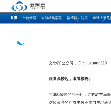
首页
市值管理
全球精英学院
群策群力智库
全球大事见
文/刘旷公众号，ID：liukuang110
眼看高楼起，眼看楼坍。
当360敲钟的那一刻，红衣教主满
这位顽强的红衣主教不由自主地表