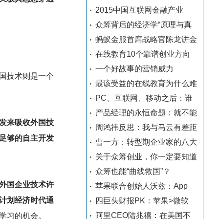
2015中国互联网金融产业
众筹背后的经济学“原理与真
蚂蚁金服首席战略官陈龙讲金
在线教育10个靠谱创业方向
一个好故事的营销威力
国技术则是一个
最该受益的在线教育为什么难
PC、互联网、移动之后：谁
产品经理的永恒命题：就不能
发来吸收外国技
周鸿祎反思：我与马云有差距
足够的自主开发
曹一方：转型期企业家的八大
关于众筹创业，你一定要知道
众筹也能“曲线救国”？
得外国企业技术许
苹果联合创始人沃兹：App
计划经济时代通
四巨头财报PK：苹果>微软
阿里CEO陆兆禧：在美国不
学习的机会。