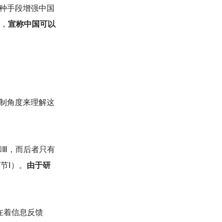
种手段增强中国
看，
宣称中国可以
制角度来理解这
和Ⅲ，而后者只有
节Ⅰ）。
由于研
在着信息反馈