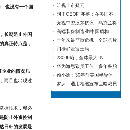
旷视上市疑云
的，也没有一个国
阿里CEO陆兆禧：在美国不
无视中资股东抗议，乌克兰将
高端装备制造业I中国盾构：
，长期阻止外国
十年来最严重危机，全球芯片
的真正特点是，
门徒群殴富士康
23000箱，全球最大LN
华为海思致员工信：多年备胎
资企业的情况几
顾小徐：30年前美国半导体
，而且也出现过
罗罗、通用相继宣布巨幅裁员
掌握技术，
就必
是防止外资控制
然日韩的发展是