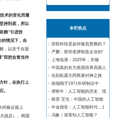
着技术的变化而最
坚持到底，所以
本栏热点
依赖“引进技
力的情况下，合
苏联科技是如何被忽悠瘸的？
赖，以至于在面
严鹏：那些老牌制造企业的“
绩”而把合资当作
上海临港：2025年，关键
中国真的在为美国培养高级人
光刻机霸主阿斯麦封神之路
方针，在执行上
徐端颐于1971年研制出中
石。
谭铁牛：人工智能的历史、现
格雷·艾伦：中国的人工智能
中金报告：人工智能时代，1
从经验证据上
冯象｜谁害怕人工智能？
界大战后）、韩国