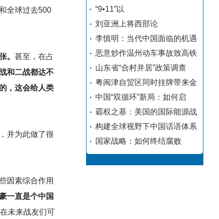
“9•11”以
全球过去500
刘亚洲上将西部论
李慎明：当代中国面临的机遇
恶意炒作温州动车事故致高铁
张。
甚至，在占
山东省“合村并居”政策调查
战和二战都达不
粤闽津自贸区同时挂牌带来金
的，这会给人类
中国“双循环”新局：如何启
霸权之基：美国的国际能源战
构建全球视野下中国话语体系
，并为此做了很
国家战略：如何终结腐败
些因素综合作用
豪一直是个中国
在未来战友们可