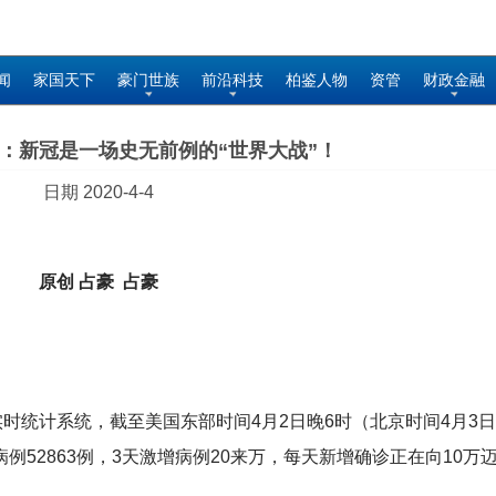
闻
家国天下
豪门世族
前沿科技
柏鉴人物
资管
财政金融
：新冠是一场史无前例的“世界大战”！
日期 2020-4-4
原创 占豪 占豪
时统计系统，截至美国东部时间4月2日晚6时（北京时间4月3日
病例52863例，3天激增病例20来万，每天新增确诊正在向10万