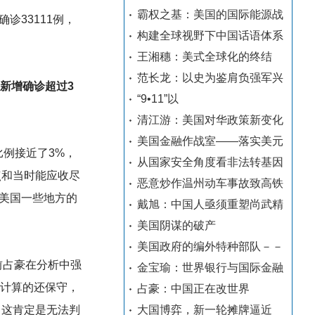
霸权之基：美国的国际能源战
诊33111例，
构建全球视野下中国话语体系
王湘穗：美式全球化的终结
范长龙：以史为鉴肩负强军兴
新增确诊超过3
“9•11”以
清江游：美国对华政策新变化
美国金融作战室——落实美元
例接近了3%，
从国家安全角度看非法转基因
点和当时能应收尽
恶意炒作温州动车事故致高铁
美国一些地方的
戴旭：中国人亟须重塑尚武精
美国阴谋的破产
美国政府的编外特种部队－－
前占豪在分析中强
金宝瑜：世界银行与国际金融
计算的还保守，
占豪：中国正在改世界
，这肯定是无法判
大国博弈，新一轮摊牌逼近