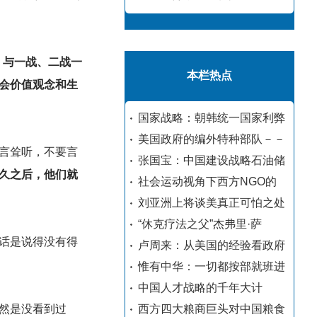
，与一战、二战一
本栏热点
社会价值观念和生
国家战略：朝韩统一国家利弊
美国政府的编外特种部队－－
言耸听，不要言
张国宝：中国建设战略石油储
久之后，他们就
社会运动视角下西方NGO的
刘亚洲上将谈美真正可怕之处
“休克疗法之父”杰弗里·萨
话是说得没有得
卢周来：从美国的经验看政府
惟有中华：一切都按部就班进
中国人才战略的千年大计
然是没看到过
西方四大粮商巨头对中国粮食