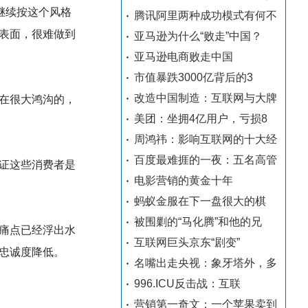
继续按这个风格
腾讯阿里两种成功模式有何不
表面，很难做到
亚马逊为什么“败走”中国？
亚马逊电商败走中国
市值暴跌3000亿背后的3
改造中国制造：互联网与大牌
在很大鸿沟的，
美团：坐拥4亿用户，亏损8
周鸿祎：影响互联网的十大经
百度最难捱的一夜：五名高管
证这些消费者是
电影营销的黄金十年
蚂蚁金服在下一盘很大的棋
被围剿的“马化腾”和他的兄
痛点已经浮出水
互联网巨头京东“剧变”
忠诚度降低。
名嘴出走央视：象牙塔外，多
996.ICU反击战：互联
营销第一奇文：一个苹果卖到