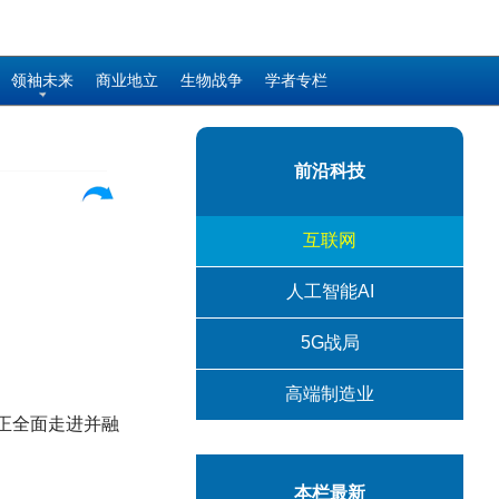
领袖未来
商业地立
生物战争
学者专栏
前沿科技
互联网
人工智能AI
5G战局
高端制造业
真正全面走进并融
本栏最新