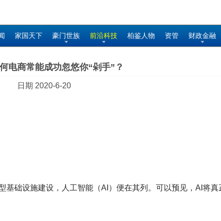
闻
家国天下
豪门世族
前沿科技
柏鉴人物
资管
财政金融
何电商常能成功忽悠你“剁手”？
日期 2020-6-20
新型基础设施建设，人工智能（AI）便在其列。可以预见，AI将