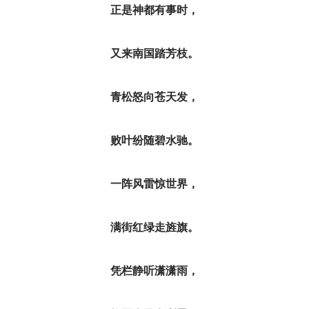
正是神都有事时，
又来南国踏芳枝。
青松怒向苍天发，
败叶纷随碧水驰。
一阵风雷惊世界，
满街红绿走旌旗。
凭栏静听潇潇雨，