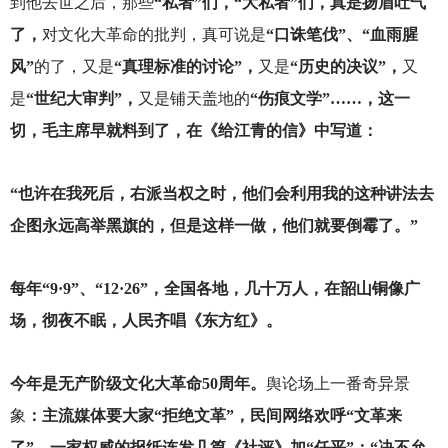
到他去世之后，那些
“私者”们，“大私者”们，真是扬眉吐气
了，
对文化大革命的批判，真可说是
“口诛笔伐”、“血雨腥
风”
的了，又是
“真理标准的讨论”，
又是
“历史的决议”，
又
是
“世纪大审判”，
又是铺天盖地的
“伤痕文学”……，这一
切，毛主席早就料到了，在《给江青的信》中写道：
“也许在我死后，右派当权之时，他们会利用我的这种讲法去
企图永远高举黑旗的，但是这样一做，他们就要倒霉了。”
每年“9·9”、“12·26”，全国各地，几十万人，在韶山铜像广
场，彻夜不眠，人民齐唱《东方红》。
今年是无产阶级文化大革命50周年。
舆论场上一番奇异景
象
：主流媒体要大家“拒绝文革”，民间网络欢呼“文革来
了”。一家权威的报纸连发几篇《社评》加“任平”：“决不允