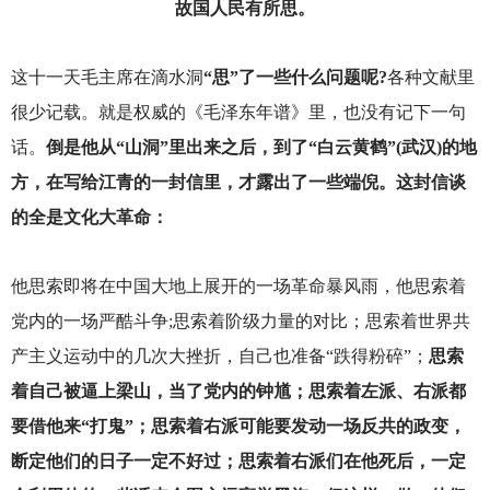
故国人民有所思。
这十一天毛主席在滴水洞
“思”了一些什么问题呢?
各种文献里
很少记载。就是权威的《毛泽东年谱》里，也没有记下一句
话。
倒是他从“山洞”里出来之后，到了“白云黄鹤”(武汉)的地
方，在写给江青的一封信里，才露出了一些端倪。这封信谈
的全是文化大革命：
他思索即将在中国大地上展开的一场革命暴风雨，他思索着
党内的一场严酷斗争;思索着阶级力量的对比；思索着世界共
产主义运动中的几次大挫折，自己也准备“跌得粉碎”；
思索
着自己被逼上梁山，当了党内的钟馗；思索着左派、右派都
要借他来“打鬼”；思索着右派可能要发动一场反共的政变，
断定他们的日子一定不好过；思索着右派们在他死后，一定