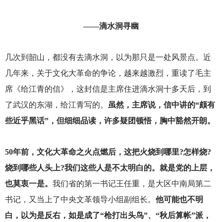
——滴水洞寻幽
几次到韶山，都没有去滴水洞，以为那只是一处风景点。近
几年来，关于文化大革命的争论，越来越激烈，重读了毛主
席《给江青的信》，这封信是主席住进滴水洞十多天后，到
了武汉的东湖，给江青写的。
虽然，主席说，信中讲的“颇有
些近乎黑话”，但细细品读，许多疑团顿悟，胸中豁然开朗。
50
年前，文化大革命之火点燃后，这把火烧到哪里?怎样烧?
烧到哪些人头上?我们这些人是不太明白的。就是党的上层，
也莫衷一是。
我们省的第一书记王任重，是大区中南局第二
书记，又当上了中央文革领导小组副组长。
他可能也不明
白，以为是反右，如是成了“枪打出头鸟”、“秋后算帐”派，