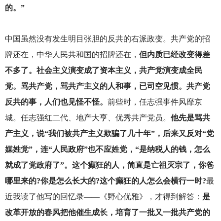
的。”
中国虽然没有发生明目张胆的反共的右派政变。共产党的招
牌还在，中华人民共和国的招牌还在，
但内质已经改变得差
不多了。社会主义演变成了资本主义，共产党演变成全民
党。骂共产党，骂共产主义的人和事，已司空见惯。共产党
反共的事，人们也见怪不怪。
前些时，任志强事件风靡京
城。任志强红二代、地产大亨、优秀共产党员。
他先是骂共
产主义，说“我们被共产主义欺骗了几十年”，后来又反对“党
媒姓党”，连“人民政府”也不应姓党，“是纳税人的钱，怎么
就成了党政府了”。这个癫狂的人，简直是亡祖灭宗了，你爸
哪里来的?你是怎么长大的?这个癫狂的人怎么会横行一时?
最
近我读了他写的回忆录——《野心优雅》，才得到解答：
是
改革开放的春风把他催生成长，培育了一批又一批共产党的