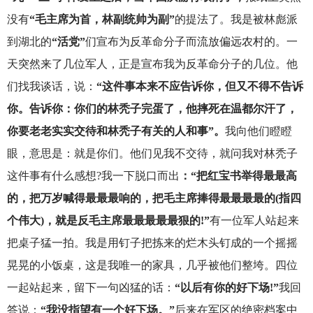
没有
“毛主席为首，林副统帅为副”
的提法了。我是被林彪派
到湖北的
“活党”
们宣布为反革命分子而流放偏远农村的。一
天突然来了几位军人，正是宣布我为反革命分子的几位。他
们找我谈话，说：
“这件事本来不应告诉你，但又不得不告诉
你。告诉你：你们的林秃子完蛋了，他摔死在温都尔汗了，
你要老老实实交待和林秃子有关的人和事”。
我向他们瞪瞪
眼，意思是：就是你们。他们见我不交待，就问我对林秃子
这件事有什么感想?我一下脱口而出
：“把红宝书举得最最高
的，把万岁喊得最最最响的，把毛主席捧得最最最最的(指四
个伟大)，就是反毛主席最最最最最狠的!”
有一位军人站起来
把桌子猛一拍。我是用钉子把拣来的烂木头钉成的一个摇摇
晃晃的小饭桌，这是我唯一的家具，几乎被他们整垮。四位
一起站起来，留下一句凶猛的话：
“以后有你的好下场!”
我回
答说：
“我没指望有一个好下场。”
后来在军区的绝密档案中