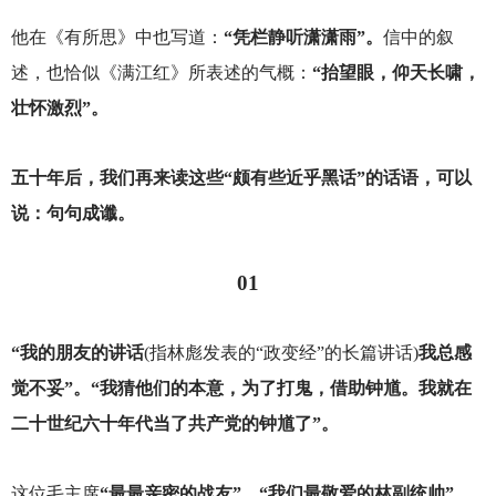
他在《有所思》中也写道：
“凭栏静听潇潇雨”。
信中的叙
述，也恰似《满江红》所表述的气概：
“抬望眼，仰天长啸，
壮怀激烈”。
五十年后，我们再来读这些“颇有些近乎黑话”的话语，可以
说：句句成谶。
01
“我的朋友的讲话
(
指林彪发表的“政变经”的长篇讲话)
我总感
觉不妥”。“我猜他们的本意，为了打鬼，借助钟馗。我就在
二十世纪六十年代当了共产党的钟馗了”。
这位毛主席
“最最亲密的战友”，“我们最敬爱的林副统帅”，