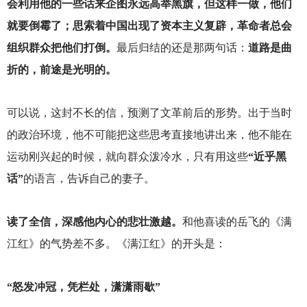
会利用他的一些话来企图永远高举黑旗，但这样一做，他们
就要倒霉了；思索着中国出现了资本主义复辟，革命者总会
组织群众把他们打倒。
最后归结的还是那两句话：
道路是曲
折的，前途是光明的。
可以说，这封不长的信，预测了文革前后的形势。出于当时
的政治环境，他不可能把这些思考直接地讲出来，他不能在
运动刚兴起的时候，就向群众泼冷水，只有用这些
“近乎黑
话”
的语言，告诉自己的妻子。
读了全信，深感他内心的悲壮激越。
和他喜读的岳飞的《满
江红》的气势差不多。《满江红》的开头是：
“怒发冲冠，凭栏处，潇潇雨歇”