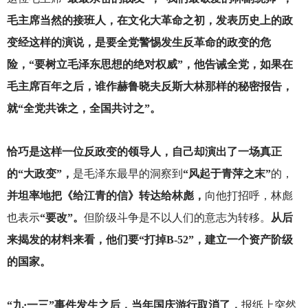
毛主席当然的接班人，在文化大革命之初，发表历史上的政
变经这样的演说，是要全党警惕发生反革命的政变的危
险，“要树立毛泽东思想的绝对权威”，他告诫全党，如果在
毛主席百年之后，谁作赫鲁晓夫反斯大林那样的秘密报告，
就“全党共诛之，全国共讨之”。
恰巧是这样一位反政变的领导人，自己却演出了一场真正
的“大政变”，
是毛泽东最早的洞察到
“风起于青萍之末”
的，
并坦率地把《给江青的信》转达给林彪，
向他打招呼，林彪
也表示
“要改”。
但阶级斗争是不以人们的意志为转移。
从后
来揭发的材料来看，他们要“打掉B-52”，建立一个资产阶级
的国家。
“九·一三”事件发生之后，当年国庆游行取消了，
报纸上突然