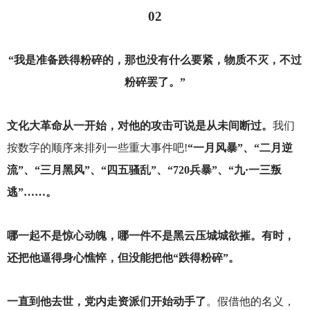
02
“我是准备跌得粉碎的，那也没有什么要紧，物质不灭，不过
粉碎罢了。”
文化大革命从一开始，对他的攻击可说是从未间断过。
我们
按数字的顺序来排列一些重大事件吧!
“
一月风暴”、“二月逆
流”、“三月黑风”、“四五骚乱”、“720兵暴”、“九·一三叛
逃”……。
哪一起不是惊心动魄，哪一件不是黑云压城城欲摧。有时，
还把他逼得身心憔悴，但没能把他“跌得粉碎”。
一直到他去世，党内走资派们开始动手了
。假借他的名义，