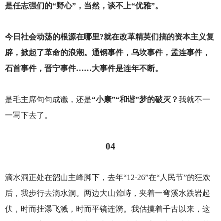
是任志强们的“野心”，当然，谈不上“优雅”。
今日社会动荡的根源在哪里?就在改革精英们搞的资本主义复
辟，掀起了革命的浪潮。通钢事件，乌坎事件，孟连事件，
石首事件，晋宁事件……大事件是连年不断。
是毛主席句句成谶，还是
“小康”“和谐”梦的破灭？
我就不一
一写下去了。
04
滴水洞正处在韶山主峰脚下，去年“12·26”在“人民节”的狂欢
后，我步行去滴水洞。两边大山耸峙，夹着一弯溪水跌岩起
伏，时而挂瀑飞溅，时而平镜连漪。我估摸着千古以来，这