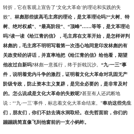
转折，它在客观上宣告了‘文化大革命’的理论和实践的失
败”。
林彪那些拔高毛主席的理论，是文革理论吗?“大树、特
树、绝对权威”、“最高阶段”、“顶峰”……等等，是文革理论
吗?读一读《给江青的信》，毛主席在文革开始，是怎样评判
林彪的，毛主席不明明写着第一次违心地同意印发林彪的有
关政变经的讲话，并直率地把《给江青的信》给他看，期望
他改过自新吗?
林彪一意孤行，终于折戟沉沙。
“九·一三”事
件，说明着党内斗争的激烈，证明着文化大革命对巩固无产
阶级专政，防止资本主义复辟，是完全必要的，是非常及时
的。怎么说成是文化大革命的失败呢?
甚至有人还武断地
说：“‘九·一三’事件，标志着文化大革命结束。”
奉劝这些先生
们，朋友们，你们不妨去滴水洞取经。在先哲面前，你们的
蹦蹦跳简直像飞到他窗前的一支小蚂蚱。