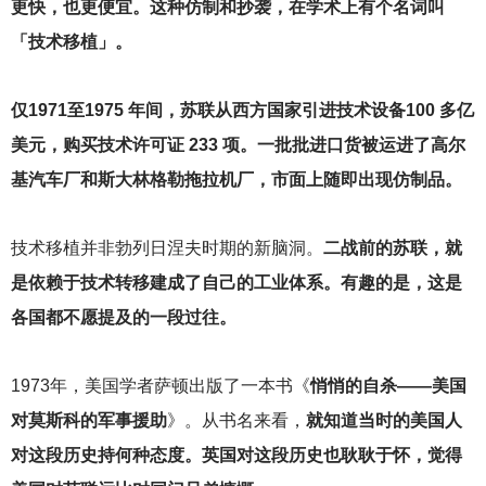
更快，也更便宜。这种仿制和抄袭，在学术上有个名词叫
「技术移植」。
仅1971至1975 年间，苏联从西方国家引进技术设备100 多亿
美元，购买技术许可证 233 项。一批批进口货被运进了高尔
基汽车厂和斯大林格勒拖拉机厂，市面上随即出现仿制品。
技术移植并非勃列日涅夫时期的新脑洞。
二战前的苏联，就
是依赖于技术转移建成了自己的工业体系。有趣的是，这是
各国都不愿提及的一段过往。
1973
年，美国学者萨顿出版了一本书《
悄悄的自杀——美国
对莫斯科的军事援助
》。从书名来看，
就知道当时的美国人
对这段历史持何种态度。英国对这段历史也耿耿于怀，觉得