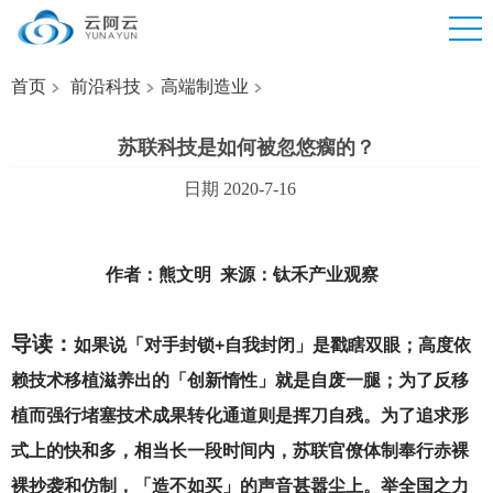
首页
前沿科技
高端制造业
苏联科技是如何被忽悠瘸的？
日期 2020-7-16
作者：熊文明 来源：钛禾产业观察
导读：
如果说「对手封锁+自我封闭」是戳瞎双眼；高度依
赖技术移植滋养出的「创新惰性」就是自废一腿；为了反移
植而强行堵塞技术成果转化通道则是挥刀自残。为了追求形
式上的快和多，相当长一段时间内，苏联官僚体制奉行赤裸
裸抄袭和仿制，「造不如买」的声音甚嚣尘上。举全国之力