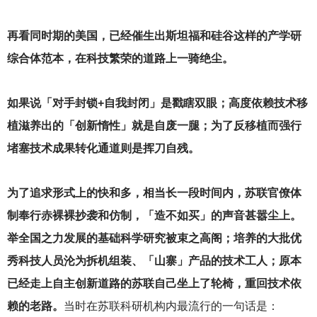
再看同时期的美国，已经催生出斯坦福和硅谷这样的产学研
综合体范本，在科技繁荣的道路上一骑绝尘。
如果说「对手封锁+自我封闭」是戳瞎双眼；高度依赖技术移
植滋养出的「创新惰性」就是自废一腿；为了反移植而强行
堵塞技术成果转化通道则是挥刀自残。
为了追求形式上的快和多，相当长一段时间内，苏联官僚体
制奉行赤裸裸抄袭和仿制，「造不如买」的声音甚嚣尘上。
举全国之力发展的基础科学研究被束之高阁；培养的大批优
秀科技人员沦为拆机组装、「山寨」产品的技术工人；原本
已经走上自主创新道路的苏联自己坐上了轮椅，重回技术依
赖的老路。
当时在苏联科研机构内最流行的一句话是：