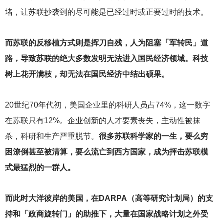
堵，让苏联抄袭到的尽可能是已经过时或正要过时的技术。
而苏联的反移植方式则是挥刀自残，人为阻塞「军转民」道
路，导致苏联的绝大多数发明无法进入国民经济领域。科技
树上花开满枝，却无法在国民经济中结出硕果。
20
世纪70年代初，美国企业里的科研人员占74%，这一数字
在苏联只有12%。企业创新的人才要素丧失，主动性被抹
杀，科研和生产严重脱节。
很多苏联科学家的一生，要么穷
困潦倒甚至被清算，要么流亡到西方国家，成为抨击苏联模
式最猛烈的一群人。
而此时大洋彼岸的美国，在DARPA（高等研究计划局）的支
持和「政商旋转门」的助推下，大量在国家战略计划之外受