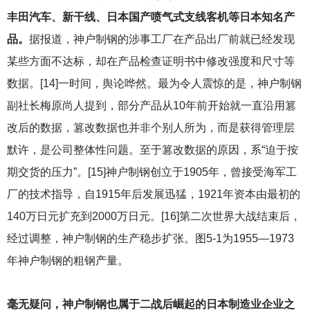
丰田汽车、新干线、日本国产喷气式支线客机等日本知名产
品。
据报道，神户制钢的涉事工厂在产品出厂前就已经发现
某些方面不达标，却在产品检查证明书中修改强度和尺寸等
数据。[14]一时间，舆论哗然。最为令人震惊的是，神户制钢
副社长梅原尚人提到，部分产品从10年前开始就一直沿用篡
改后的数据，篡改数据也并非个别人所为，而是获得管理层
默许，是公司整体性问题。至于篡改数据的原因，系“迫于按
期交货的压力”。[15]神户制钢创立于1905年，曾接受海军工
厂的技术指导，自1915年后发展迅猛，1921年资本由最初的
140万日元扩充到2000万日元。[16]第二次世界大战结束后，
经过调整，神户制钢的生产稳步扩张。图5-1为1955—1973
年神户制钢的粗钢产量。
毫无疑问，神户制钢也属于二战后崛起的日本制造业企业之