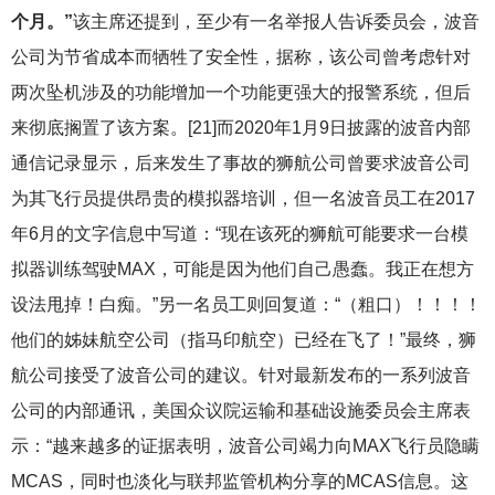
个月。”
该主席还提到，至少有一名举报人告诉委员会，波音
公司为节省成本而牺牲了安全性，据称，该公司曾考虑针对
两次坠机涉及的功能增加一个功能更强大的报警系统，但后
来彻底搁置了该方案。[21]而2020年1月9日披露的波音内部
通信记录显示，后来发生了事故的狮航公司曾要求波音公司
为其飞行员提供昂贵的模拟器培训，但一名波音员工在2017
年6月的文字信息中写道：“现在该死的狮航可能要求一台模
拟器训练驾驶MAX，可能是因为他们自己愚蠢。我正在想方
设法甩掉！白痴。”另一名员工则回复道：“（粗口）！！！！
他们的姊妹航空公司（指马印航空）已经在飞了！”最终，狮
航公司接受了波音公司的建议。针对最新发布的一系列波音
公司的内部通讯，美国众议院运输和基础设施委员会主席表
示：“越来越多的证据表明，波音公司竭力向MAX飞行员隐瞒
MCAS，同时也淡化与联邦监管机构分享的MCAS信息。这