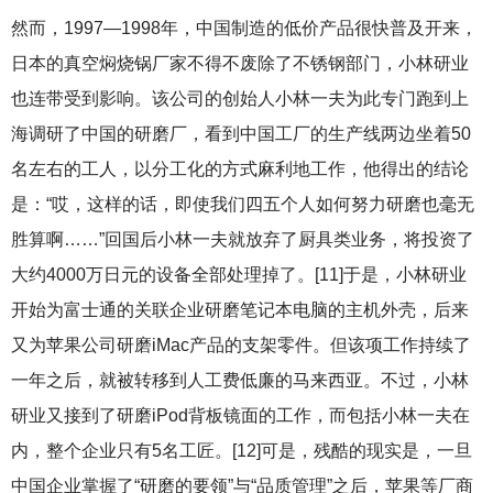
然而，1997—1998年，中国制造的低价产品很快普及开来，
日本的真空焖烧锅厂家不得不废除了不锈钢部门，小林研业
也连带受到影响。该公司的创始人小林一夫为此专门跑到上
海调研了中国的研磨厂，看到中国工厂的生产线两边坐着50
名左右的工人，以分工化的方式麻利地工作，他得出的结论
是：“哎，这样的话，即使我们四五个人如何努力研磨也毫无
胜算啊……”回国后小林一夫就放弃了厨具类业务，将投资了
大约4000万日元的设备全部处理掉了。[11]于是，小林研业
开始为富士通的关联企业研磨笔记本电脑的主机外壳，后来
又为苹果公司研磨iMac产品的支架零件。但该项工作持续了
一年之后，就被转移到人工费低廉的马来西亚。不过，小林
研业又接到了研磨iPod背板镜面的工作，而包括小林一夫在
内，整个企业只有5名工匠。[12]可是，残酷的现实是，一旦
中国企业掌握了“研磨的要领”与“品质管理”之后，苹果等厂商