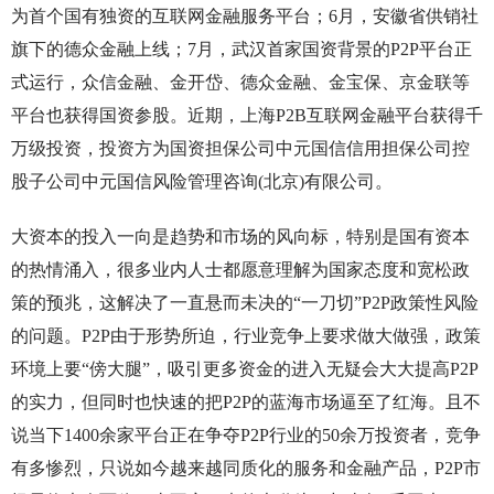
为首个国有独资的互联网金融服务平台；6月，安徽省供销社
旗下的德众金融上线；7月，武汉首家国资背景的P2P平台正
式运行，众信金融、金开岱、德众金融、金宝保、京金联等
平台也获得国资参股。近期，上海P2B互联网金融平台获得千
万级投资，投资方为国资担保公司中元国信信用担保公司控
股子公司中元国信风险管理咨询(北京)有限公司。
大资本的投入一向是趋势和市场的风向标，特别是国有资本
的热情涌入，很多业内人士都愿意理解为国家态度和宽松政
策的预兆，这解决了一直悬而未决的“一刀切”P2P政策性风险
的问题。P2P由于形势所迫，行业竞争上要求做大做强，政策
环境上要“傍大腿”，吸引更多资金的进入无疑会大大提高P2P
的实力，但同时也快速的把P2P的蓝海市场逼至了红海。且不
说当下1400余家平台正在争夺P2P行业的50余万投资者，竞争
有多惨烈，只说如今越来越同质化的服务和金融产品，P2P市