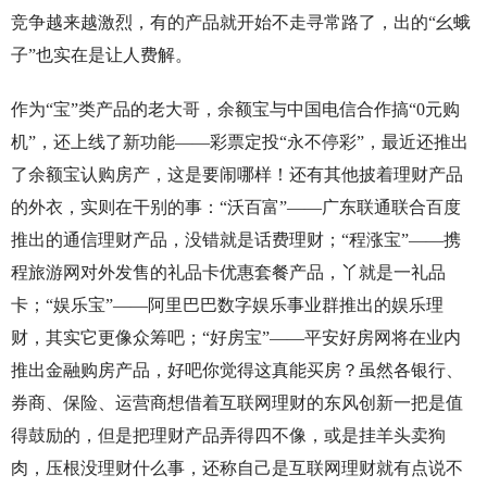
竞争越来越激烈，有的产品就开始不走寻常路了，出的“幺蛾
子”也实在是让人费解。
作为“宝”类产品的老大哥，余额宝与中国电信合作搞“0元购
机”，还上线了新功能——彩票定投“永不停彩”，最近还推出
了余额宝认购房产，这是要闹哪样！还有其他披着理财产品
的外衣，实则在干别的事：“沃百富”——广东联通联合百度
推出的通信理财产品，没错就是话费理财；“程涨宝”——携
程旅游网对外发售的礼品卡优惠套餐产品，丫就是一礼品
卡；“娱乐宝”——阿里巴巴数字娱乐事业群推出的娱乐理
财，其实它更像众筹吧；“好房宝”——平安好房网将在业内
推出金融购房产品，好吧你觉得这真能买房？虽然各银行、
券商、保险、运营商想借着互联网理财的东风创新一把是值
得鼓励的，但是把理财产品弄得四不像，或是挂羊头卖狗
肉，压根没理财什么事，还称自己是互联网理财就有点说不