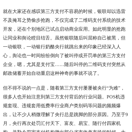
就在大家还在感叹第三方支付不容易的时候，银联却以迅雷
不及掩耳之势偷步抢跑，不仅完成了二维码支付系统的技术
开发，还在个别地区已试点启动商业应用。如此明显的抢跑
让同业和舆论瞠目结舌。虽然银联随后叫屈称自己被黑，但
一动银联，一动银行奶酪央行就跳出来的印象已经深入人
心，舆论也一时间纷纷倒向了被叫停或开罚单的第三方支付
企业，嗯，尤其是支付宝……随后叫停的二维码支付突然从
邮政储蓄开始自动重启这种神奇的事就不说了。
但不得不说的一点是，随着第三方支付屡屡被央行“为难”，
很多人也开始注意到第三方支付背后的行业问题。POS机违
规套现、违规套用低费率行业商户类别码等问题的频频爆
出，让不少人稍微理解了央行总是跳脚的部分原因。乃至于9
月，央行再次处罚汇付天下、富友、易宝、随行付四家机