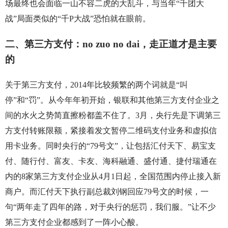
场最终也会面临一山不容二虎的大乱斗，与当年“千团大
战”局面类似的“千P大战”恐怕就在眼前。
二、第三方支付：no zuo no dai，走正道才是主要
的
关于第三方支付，2014年比较频繁的两个词就是“叫
停”和“罚”。从今年年初开始，银联和其他第三方支付企业之
间的水火之势简直擦粉都盖不住了。3月，央行先是下调第三
方支付转账限额，紧接着发文暂停二维码支付业务和虚拟信
用卡业务。同时央行的“79号文”，让包括汇付天下、易宝支
付、随行付、富友、卡友、海科融通、盛付通、捷付瑞通在
内的8家第三方支付企业从4月1日起，全国范围内停止接入新
商户。而汇付天下执行副总裁刘钢回应79号文的时候，一
句“两年走了四年的路，对于央行的惩罚，我们服。”让不少
第三方支付企业都感到了一阵小心酸。