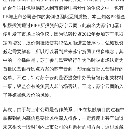
的合作往往也容易陷入到市值管理与炒作的争议之中，也有
PE与上市公司合作的案例也因此受到质疑。本土知名PE基金
弘毅投资通过PIPE所投资的苏宁云商（此前名为苏宁电器）
便引发了市场上的争议，因为弘毅投资2012年参加苏宁电器
定向增发，股价倒挂致使其12亿元砸进去便浮亏，弘毅投资
必定需要解套，所以可以看到后来苏宁折腾了很多概念，其
中的一个插曲是，苏宁参与民营银行作为当时被市场认定为
首批民营银行试点方案的苏宁云商，却无缘首批民营银行的
名单。不过，针对苏宁云商是否提交申办民营银行相关材料
一事，银监会有关负责人却当场否认。至此，苏宁云商陷入
了涉嫌操纵股价的风波。
其次，由于与上市公司是合作关系，PE在接触项目的过程中
掌握到的内幕信息要比以往深入得多，一定程度上甚至知道
未来很长一段时间内上市公司的并购标的和方向，这也蕴藏