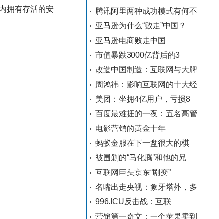
内拥有存活的安
腾讯阿里两种成功模式有何不
亚马逊为什么“败走”中国？
亚马逊电商败走中国
市值暴跌3000亿背后的3
改造中国制造：互联网与大牌
周鸿祎：影响互联网的十大经
美团：坐拥4亿用户，亏损8
百度最难捱的一夜：五名高管
电影营销的黄金十年
蚂蚁金服在下一盘很大的棋
被围剿的“马化腾”和他的兄
互联网巨头京东“剧变”
名嘴出走央视：象牙塔外，多
996.ICU反击战：互联
营销第一奇文：一个苹果卖到