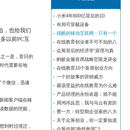
小米4年600亿背后的10
布局可穿戴设备
边，也给我们
残酷的移动互联网：只有一个
多以前PC互
在线教育创业者不可不知的八
众筹背后的经济学“原理与真
果之一是，昔日的
蚂蚁金服首席战略官陈龙讲金
时代需要在地
在线教育10个靠谱创业方向
一个好故事的营销威力
了个微信，迅速
最该受益的在线教育为什么难
产品经理的永恒命题：就不能
新闻客户端在移
周鸿祎反思：我与马云有差距
读数据的挖掘，
曹一方：转型期企业家的八大
关于众筹创业，你一定要知道
没想到时过境迁，
众筹也能“曲线救国”？