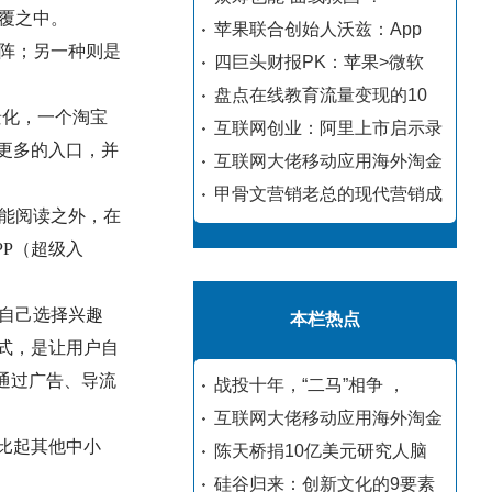
覆之中。
苹果联合创始人沃兹：App
阵；另一种则是
四巨头财报PK：苹果>微软
盘点在线教育流量变现的10
景化，一个淘宝
互联网创业：阿里上市启示录
更多的入口，并
互联网大佬移动应用海外淘金
甲骨文营销老总的现代营销成
能阅读之外，在
P（超级入
自己选择兴趣
本栏热点
式，是让用户自
通过广告、导流
战投十年，“二马”相争 ，
互联网大佬移动应用海外淘金
比起其他中小
陈天桥捐10亿美元研究人脑
。
硅谷归来：创新文化的9要素