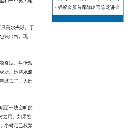
里和一个男人粗
蚂蚁金服首席战略官陈龙讲金
万只高尔夫球。于
包装出售。现
水源奇缺、生活艰
成塘。她将水装
年过去了，大部
后面一块空旷的
树之用。如果您
，小树定已枝繁