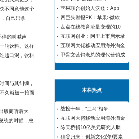
苹果联合创始人沃兹：App
决不同意他这个
四巨头财报PK：苹果>微软
了，自己只拿一
盘点在线教育流量变现的10
互联网创业：阿里上市启示录
不停的叫喊声
互联网大佬移动应用海外淘金
一瓶饮料。这样
甲骨文营销老总的现代营销成
吃越口渴，饮料
时间与其纠缠，
本栏热点
书不久就被一抢而
战投十年，“二马”相争 ，
出版商听后大
互联网大佬移动应用海外淘金
总统的时候，总
陈天桥捐10亿美元研究人脑
硅谷归来：创新文化的9要素