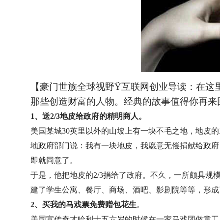
【豪门世族全球视野
Ÿ
互联网创业导读：在这
那些创造财富的人物。经典的故事值得你再来
1、送2/3地皮给政府的精明商人。
美国某城30英里以外的山坡上有一块不毛之地，地皮
地政府部门说：我有一块地皮，我愿意无偿捐献给政府
即就同意了。
于是，他把地皮的2/3捐给了政府。不久，一所颇具规
建了学生公寓、餐厅、商场、酒吧、影剧院等等，形成
2、买我的马戏票免费赠包花生
。
美国宣传奇才哈利十五六岁的时候在一家马戏团做童工