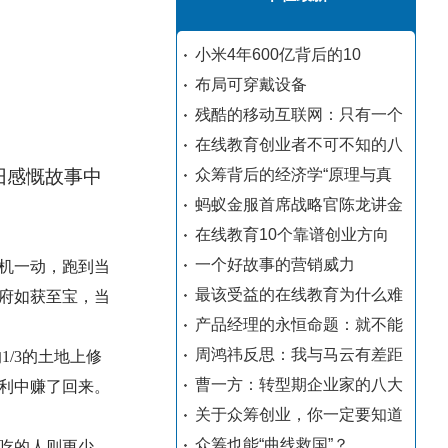
小米4年600亿背后的10
布局可穿戴设备
残酷的移动互联网：只有一个
在线教育创业者不可不知的八
旧感慨故事中
众筹背后的经济学“原理与真
蚂蚁金服首席战略官陈龙讲金
在线教育10个靠谱创业方向
一个好故事的营销威力
机一动，跑到当
最该受益的在线教育为什么难
府如获至宝，当
产品经理的永恒命题：就不能
周鸿祎反思：我与马云有差距
/3的土地上修
曹一方：转型期企业家的八大
利中赚了回来。
关于众筹创业，你一定要知道
众筹也能“曲线救国”？
吃的人则更少，