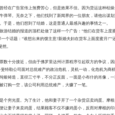
曾经在广告宣传上煞费苦心，但是效果不佳。因为货运这种枯燥
牛弹琴。无奈之下，他们找到了新闻界的一位朋友，请他出谋划
。于是，他们想到了结婚，这是普通人最感兴趣的事情之一。
游结婚的报道的顶栏处做了这样一个广告：“他们在货车上度蜜月
一个话题：“谁想出来的馊主意?新婚夫妇在货车上面度蜜月!”“
斐然。
得票数十分接近，但由于佛罗里达州计票程序引起双方的争议，因
·斐特勒公司面对总统难产的政治危机，灵机一动，化危机为商
币为纯银铸造，直径三寸半，不分正反面，一面是小布什的肖像，
就被订购一空，该公司利用总统难产，大赚了一笔。
是个穷光蛋。为了生计，他和妻子开了一个杂货店卖鸡蛋。摩根
便让妻子来卖鸡蛋，结果顾客不仅不嫌鸡蛋小，反而对摩根的印