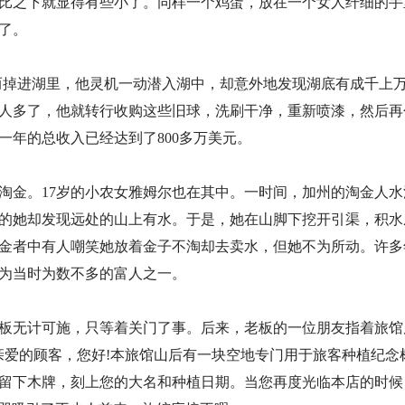
比之下就显得有些小了。同样一个鸡蛋，放在一个女人纤细的手
了。
而掉进湖里，他灵机一动潜入湖中，却意外地发现湖底有成千上
人多了，他就转行收购这些旧球，洗刷干净，重新喷漆，然后再
一年的总收入已经达到了800多万美元。
里淘金。17岁的小农女雅姆尔也在其中。一时间，加州的淘金人
的她却发现远处的山上有水。于是，她在山脚下挖开引渠，积水
金者中有人嘲笑她放着金子不淘却去卖水，但她不为所动。许多
成为当时为数不多的富人之一。
板无计可施，只等着关门了事。后来，老板的一位朋友指着旅馆
亲爱的顾客，您好!本旅馆山后有一块空地专门用于旅客种植纪念
可留下木牌，刻上您的大名和种植日期。当您再度光临本店的时候