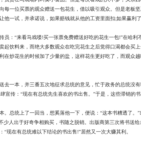
向每一位买票的观众赠送一包花生，借以吸引观众。但是老板坚
让他一试，并承诺说，如果赔钱就从他的工资里面扣;如果赢利
员：“来看马戏喽!买一张票免费赠送好吃的花生一包!”在哈利
卖起饮料来，而绝大多数观众在吃完花生之后觉得口渴都会买上
利在炒花生的时候加了少量的盐，这样花生更好吃了，而观众越
送去一本，并三番五次地征求总统的意见，忙于政务的总统没有
大肆宣传：“现在有总统先生喜欢的书出售。”于是，这些滞销的
本。总统上了一回当，想奚落他一下，便说：“这本书糟透了。”
，不少人出于好奇争相购买，书随之脱销。出版商第三次将书送给
：“现在有总统难以下结论的书出售!”居然又一次大赚其利。