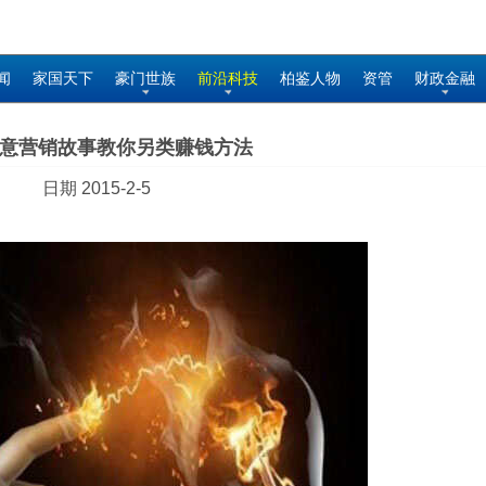
闻
家国天下
豪门世族
前沿科技
柏鉴人物
资管
财政金融
意营销故事教你另类赚钱方法
日期 2015-2-5