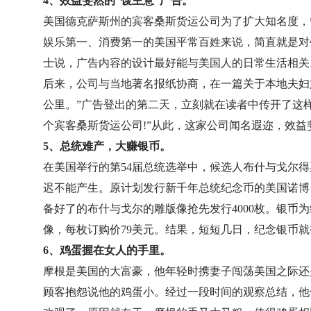
4、效益斐然的“馊主意”广告。
美国德克萨斯州的宾客桑斯货运公司为了扩大知名度，
娱乐第一、消费第一的美国平常百姓来说，简直就是对
士说，广告内容的设计最好能与美国人的日常生活相关
后来，公司与当地著名报纸协商，在一篇关于本地夫妇旅
公里。”广告登出的第二天，立刻就在读者中传开了这样
个宾客桑斯货运公司!”从此，这家公司闻名遐迩，效益
5、总统难产，大赚银币。
在美国举行的第54届总统选举中，候选人布什与戈尔
迟不能产生。原计划发行新千年总统纪念币的美国诺博
备好了的布什与戈尔的雕版像抢先发行4000枚。银
像，每枚订购价79美元。结果，短短几日，纪念银币
6、鸡蛋握在女人的手里。
摩根是美国的大富豪，他年轻时携妻子闯荡美国之际还
顾客抱怨说他的鸡蛋小。经过一段时间的观察总结，他