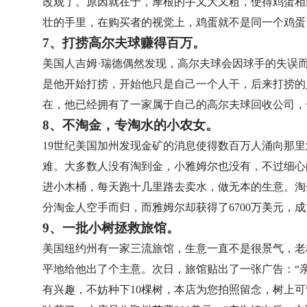
改观了。原因就在于，摩根的手又大又粗，使得鸡蛋相
壮的手里，在购买者的视觉上，鸡蛋就不是同一个鸡蛋
7、打捞高尔夫球赚得百万。
美国人吉姆·瑞德偶然发现，高尔夫球会因球手的失误
是他开始打捞，开始他只是自己一个人干，后来打捞的
在，他已经拥有了一家属于自己的高尔夫球回收公司，
8、不淘金，专淘水的小农女。
19世纪美国加州发现金矿的消息使得数百万人涌向那
难。大多数人没有淘到金，小雅姆尔也没有，不过细心
进小木桶，每天跑十几里路去卖水，做无本的生意。淘
分淘金人空手而归，而雅姆尔却获得了6700万美元，
9、一批小树拯救旅馆。
美国纽约州有一家三流旅馆，生意一直不是很景气，老
平地给他出了个主意。次日，旅馆贴出了一张广告：“
有兴趣，不妨种下10棵树，本店为您拍照留念，树上