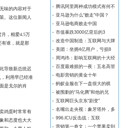
腾讯阿里两种成功模式有何不
无味的内容对于
亚马逊为什么“败走”中国？
策。这位新闻人
亚马逊电商败走中国
市值暴跌3000亿背后的3
，相爱4.5万
改造中国制造：互联网与大牌
还有谁，就是那
美团：坐拥4亿用户，亏损8
周鸿祎：影响互联网的十大经
百度最难捱的一夜：五名高管
此导致新总统迟
电影营销的黄金十年
机，利用早已经准
蚂蚁金服在下一盘很大的棋
一面是戈尔的肖
被围剿的“马化腾”和他的兄
互联网巨头京东“剧变”
名嘴出走央视：象牙塔外，多
卖鸡蛋时常常有
996.ICU反击战：互联
象和态度也大大
营销第一奇文：一个苹果卖到