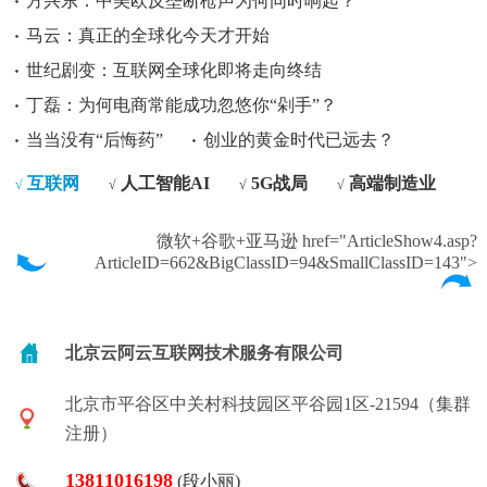
方兴东：中美欧反垄断枪声为何同时响起？
马云：真正的全球化今天才开始
世纪剧变：互联网全球化即将走向终结
丁磊：为何电商常能成功忽悠你“剁手”？
当当没有“后悔药”
创业的黄金时代已远去？
互联网
人工智能AI
5G战局
高端制造业
√
√
√
√
微软+谷歌+亚马逊 href="ArticleShow4.asp?
ArticleID=662&BigClassID=94&SmallClassID=143">
北京云阿云互联网技术服务有限公司
北京市平谷区中关村科技园区平谷园1区-21594（集群
注册）
13811016198
(段小丽)