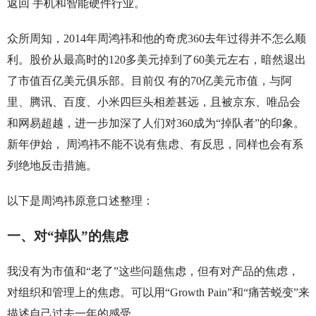
返回 手机和智能硬件行业。
众所周知，2014年周鸿祎和他的奇虎360去年过得并不怎么顺
利。股价从最高时的120多美元掉到了60美元左右，暗然退出
了市值百亿美元俱乐部。目前仅 有的70亿美元市值，与阿
里、腾讯、百度、小米四巨头相差甚远，且被京东、唯品会
和网易超越，进一步加深了人们对360成为“掉队者”的印象。
新年伊始， 周鸿祎不能不说有焦虑、有反思，同样也会有系
列绝地反击措施。
以下是周鸿祎原意口述整理：
一、对“掉队”的焦虑
我没有为市值和“老了”这些问题焦虑，但有对产品的焦虑，
对组织和管理上的焦虑。可以用“Growth Pain”和“痛苦蜕变”来
描述自己过去一年的感受。