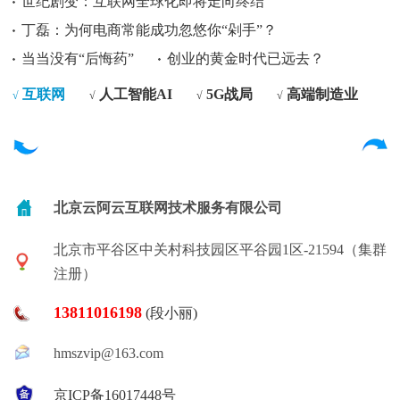
世纪剧变：互联网全球化即将走向终结
丁磊：为何电商常能成功忽悠你“剁手”？
当当没有“后悔药”
创业的黄金时代已远去？
互联网
人工智能AI
5G战局
高端制造业
√
√
√
√
北京云阿云互联网技术服务有限公司
北京市平谷区中关村科技园区平谷园1区-21594（集群
注册）
13811016198
(段小丽)
hmszvip@163.com
京ICP备16017448号