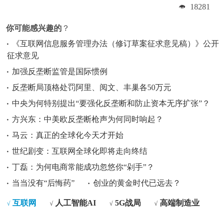
18281
你可能感兴趣的
？
《互联网信息服务管理办法（修订草案征求意见稿）》公开
征求意见
加强反垄断监管是国际惯例
反垄断局顶格处罚阿里、阅文、丰巢各50万元
中央为何特别提出“要强化反垄断和防止资本无序扩张”？
方兴东：中美欧反垄断枪声为何同时响起？
马云：真正的全球化今天才开始
世纪剧变：互联网全球化即将走向终结
丁磊：为何电商常能成功忽悠你“剁手”？
当当没有“后悔药”
创业的黄金时代已远去？
互联网
人工智能AI
5G战局
高端制造业
√
√
√
√