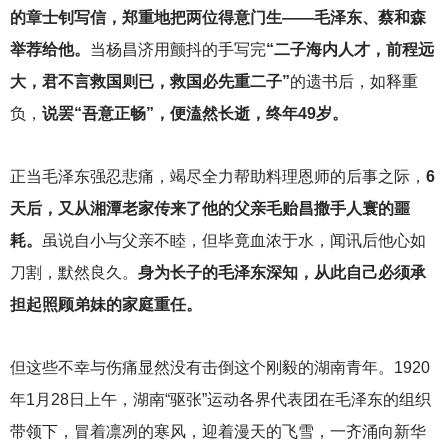
的章士钊写信，郑重地把两位得意门生——毛泽东、蔡和森
举荐给他。
当杨昌济用颤抖的手写完
“二子海内人才，前程远
大，君不言救国则已，救国必先重二子”
的遗书后，如释重
负，
说罢“吾意正畅”，便溘然长逝，终年49岁。
正当毛泽东强忍悲痛，竭尽全力帮助料理恩师的后事之际，
6
天后，又从湘潭老家传来了他的父亲毛贻昌撒手人寰的噩
耗。
虽说自小与父亲不睦，但毕竟血浓于水，闻讯后他心如
刀割，默然良久。
身为长子的毛泽东深知，从此自己必须承
担起照顾弟妹的家庭重任。
但这些不幸与伤痛显然没有击倒这个刚毅的湖南青年。1920
年1月28日上午，湖南“驱张”运动各界代表团在毛泽东的组织
带领下，冒着凛冽的寒风，迎着漫天的飞雪，一齐涌向新华