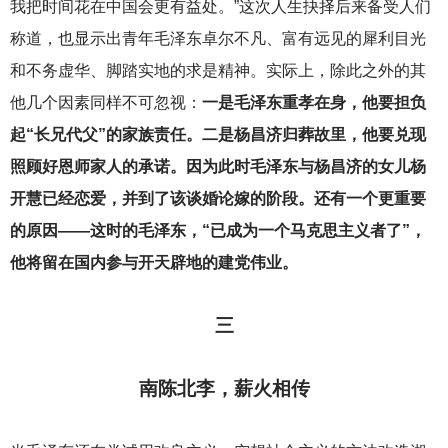
我把时间花在中国会更有益处。”这次人生抉择后来备受人们
称道，也显示出青年毛泽东卓尔不凡、富有远见的犀利目光
和不务虚华、脚踏实地的求是精神。实际上，除此之外的其
他几个因素同样不可忽视：
一是毛泽东重孝在身，他要担负
起“长兄代父”的家族责任。二是杨昌济归葬故里，他要兑现
照顾好恩师家人的承诺。因为此时毛泽东与杨昌济的女儿杨
开慧已经恋爱，并到了该谈婚论嫁的阶段。还有一个更重要
的原因——这时的毛泽东，“已成为一个马克思主义者了”，
他将留在国内参与开天辟地的建党伟业。
三
南陈北李，薪火相传