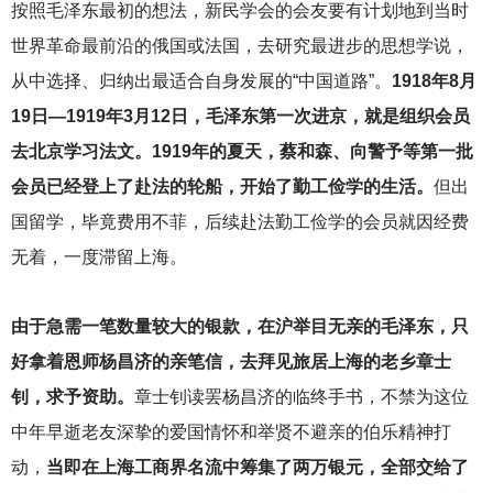
按照毛泽东最初的想法，新民学会的会友要有计划地到当时
世界革命最前沿的俄国或法国，去研究最进步的思想学说，
从中选择、归纳出最适合自身发展的“中国道路”。
1918年8月
19日—1919年3月12日，毛泽东第一次进京，就是组织会员
去北京学习法文。1919年的夏天，蔡和森、向警予等第一批
会员已经登上了赴法的轮船，开始了勤工俭学的生活。
但出
国留学，毕竟费用不菲，后续赴法勤工俭学的会员就因经费
无着，一度滞留上海。
由于急需一笔数量较大的银款，在沪举目无亲的毛泽东，只
好拿着恩师杨昌济的亲笔信，去拜见旅居上海的老乡章士
钊，求予资助。
章士钊读罢杨昌济的临终手书，不禁为这位
中年早逝老友深挚的爱国情怀和举贤不避亲的伯乐精神打
动，
当即在上海工商界名流中筹集了两万银元，全部交给了