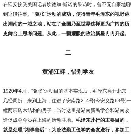
在延安接受美国记者埃德加·斯诺的采访时，曾不无自豪地聊
到这段往事。
“驱张”运动的成功，使得青年毛泽东的视野跳
出湖南的一域之地，站在了全国乃至世界这样更为广阔的历
史舞台上思考问题。从此，一颗耀眼的政治新星冉冉升起。
二
黄浦江畔，惜别学友
1920
年4月，“驱张”运动目的基本实现后，毛泽东离开北京，
几经周折，来到上海，住进了安南路214号(今安义路63号)一
幢两层砖木结构的房子，当时这里是湖南新民学会和湖南改
造促成会会员在上海的活动驻地。
毛泽东此行的主要目的，
就是处理“湘事善后”：为赴法勤工俭学的会友送行，参加工