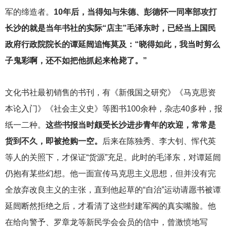
军的缔造者。
10年后，当得知与朱德、彭德怀一同率部攻打
长沙的就是当年书社的实际“店主”毛泽东时，已经当上国民
政府行政院院长的谭延闿追悔莫及：“晓得如此，我当时剪么
子鬼彩啊，还不如把他抓起来枪毙了。”
文化书社最初销售的书刊，有《新俄国之研究》《马克思资
本论入门》《社会主义史》等图书100余种，杂志40多种，报
纸一二种。
这些书报当时颇受长沙进步青年的欢迎，常常是
货到不久，即被抢购一空。
后来在陈独秀、李大钊、恽代英
等人的关照下，才保证“货源”充足。此时的毛泽东，对谭延闿
仍抱有某些幻想。他一面宣传马克思主义思想，但并没有完
全放弃改良主义的主张，直到他起草的“自治”运动请愿书被谭
延闿断然拒绝之后，才看清了这些封建军阀的真实嘴脸。他
在给向警予、罗章龙等新民学会会员的信中，曾激愤地写