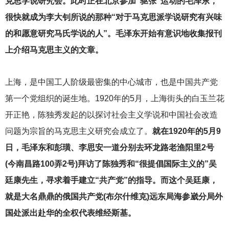
克思学说研究会。此时正在北京参加“驱张”运动的毛泽东，
很快就成为李大钊所说的那种“对于马克思派学说研究有兴味
的和愿意研究马氏学说的人”。毛泽东开始有意识地收集报刊
上介绍马克思主义的文章。
上海，是中国工人阶级最密集的中心城市，也是中国共产党
第一个党组织的诞生地。1920年的5月，上海街头的白玉兰花
开正艳，陈独秀发起的以探讨社会主义学说和中国社会改造
问题为宗旨的马克思主义研究会成立了。
就在1920年的5月9
日，毛泽东和彭璜、李思安一道分别去环龙路老渔阳里2号
(今南昌路100弄2号)拜访了陈独秀和“很提倡国际主义的”吴
廷康先生，寻求着手建立“共产党”的指导。而这个吴廷康，
就是大名鼎鼎的俄国共产党(布尔什维克)远东局海参崴分局外
国处派出赴华的全权代表维经斯基。