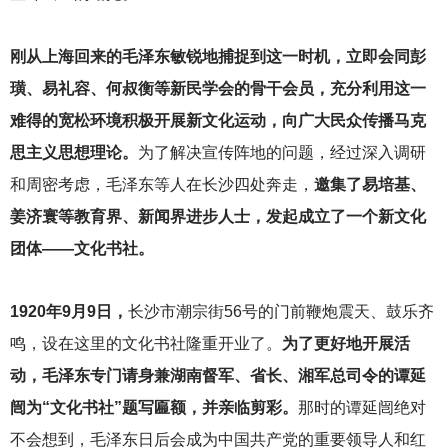
刚从上海回来的毛泽东敏锐地捕捉到这一时机，立即会同彭
璜、易礼容、何叔衡等新民学会的骨干会员，充分利用这一
难得的宽松环境积极开展新文化运动，向广大民众传播马克
思主义思想理论。
为了解决宣传阵地的问题，经过深入调研
和周密考虑，毛泽东等人在长沙四处奔走，
邀集了易培基、
姜济寰等教育界、新闻界进步人士，发起成立了一个新文化
团体——文化书社。
1920
年9月9日，
长沙市潮宗街56号的门前鞭炮震天、鼓乐齐
鸣，设在这里的文化书社隆重开业了。
为了更好地开展活
动，毛泽东专门请身兼湖南督军、省长、湘军总司令的谭延
闿为“文化书社”题写匾额，并亲临剪彩。
那时的谭延闿绝对
不会想到，毛泽东日后会成为中国共产党的重要领导人和红