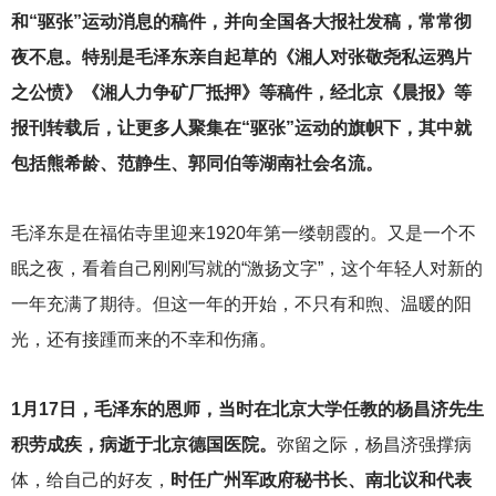
和“驱张”运动消息的稿件，并向全国各大报社发稿，常常彻
夜不息。特别是毛泽东亲自起草的《湘人对张敬尧私运鸦片
之公愤》《湘人力争矿厂抵押》等稿件，经北京《晨报》等
报刊转载后，让更多人聚集在“驱张”运动的旗帜下，其中就
包括熊希龄、范静生、郭同伯等湖南社会名流。
毛泽东是在福佑寺里迎来1920年第一缕朝霞的。又是一个不
眠之夜，看着自己刚刚写就的“激扬文字”，这个年轻人对新的
一年充满了期待。但这一年的开始，不只有和煦、温暖的阳
光，还有接踵而来的不幸和伤痛。
1
月17日，毛泽东的恩师，当时在北京大学任教的杨昌济先生
积劳成疾，病逝于北京德国医院。
弥留之际，杨昌济强撑病
体，给自己的好友，
时任广州军政府秘书长、南北议和代表