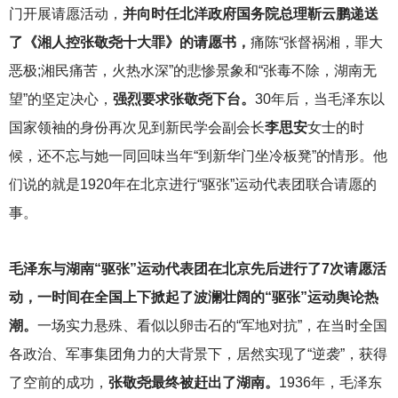
门开展请愿活动，
并向时任北洋政府国务院总理靳云鹏递送
了《湘人控张敬尧十大罪》的请愿书，
痛陈“张督祸湘，罪大
恶极;湘民痛苦，火热水深”的悲惨景象和“张毒不除，湖南无
望”的坚定决心，
强烈要求张敬尧下台。
30年后，当毛泽东以
国家领袖的身份再次见到新民学会副会长
李思安
女士的时
候，还不忘与她一同回味当年“到新华门坐冷板凳”的情形。他
们说的就是1920年在北京进行“驱张”运动代表团联合请愿的
事。
毛泽东与湖南“驱张”运动代表团在北京先后进行了7次请愿活
动，一时间在全国上下掀起了波澜壮阔的“驱张”运动舆论热
潮。
一场实力悬殊、看似以卵击石的“军地对抗”，在当时全国
各政治、军事集团角力的大背景下，居然实现了“逆袭”，获得
了空前的成功，
张敬尧最终被赶出了湖南。
1936年，毛泽东