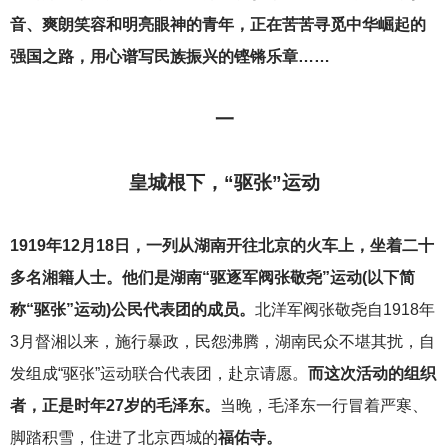
音、爽朗笑容和明亮眼神的青年，正在苦苦寻觅中华崛起的
强国之路，用心谱写民族振兴的铿锵乐章……
一
皇城根下，“驱张”运动
1919
年12月18日，一列从湖南开往北京的火车上，坐着二十
多名湘籍人士。他们是湖南“驱逐军阀张敬尧”运动(以下简
称“驱张”运动)公民代表团的成员。
北洋军阀张敬尧自1918年
3月督湘以来，施行暴政，民怨沸腾，湖南民众不堪其扰，自
发组成“驱张”运动联合代表团，赴京请愿。
而这次活动的组织
者，正是时年27岁的毛泽东。
当晚，毛泽东一行冒着严寒、
脚踏积雪，住进了北京西城的
福佑寺。