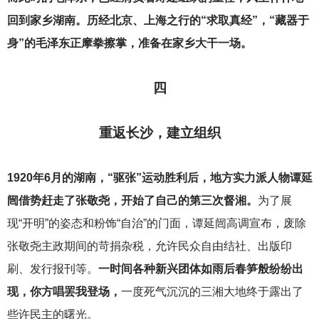
回到家乡湖南。历经北京、上海之行的“求取真经”，“藏器于
身”的毛泽东正摩拳擦掌，准备在家乡大干一场。
四
重返长沙，建立组织
1920
年6月的湖南，“驱张”运动胜利后，地方实力派人物谭延
闿借势赶走了张敬尧，开始了自己的第三次督湘。
为了展
现“开明”的姿态和粉饰“自治”的门面，谭延闿高调宣布，废除
张敬尧主政期间的苛捐杂税，允许民众自由结社、出版印
刷、发行报刊等。
一时间各种新兴团体如雨后春笋般纷纷出
现，你方唱罢我登场，
一度死气沉沉的三湘大地终于露出了
些许民主的曙光。