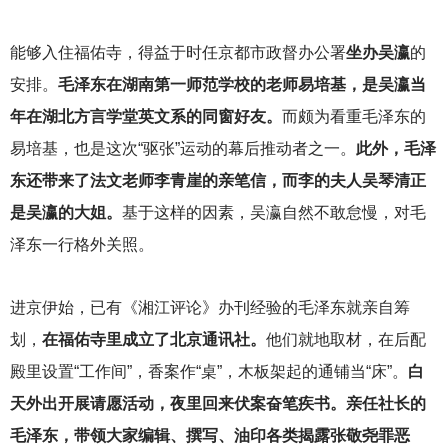
能够入住福佑寺，得益于时任京都市政督办公署
坐办吴瀛
的
安排。
毛泽东在湖南第一师范学校的老师易培基，是吴瀛当
年在湖北方言学堂英文系的同窗好友。
而颇为看重毛泽东的
易培基，也是这次“驱张”运动的幕后推动者之一。
此外，毛泽
东还带来了法文老师李青崖的亲笔信，而李的夫人吴琴清正
是吴瀛的大姐。
基于这样的因素，吴瀛自然不敢怠慢，对毛
泽东一行格外关照。
进京伊始，已有《湘江评论》办刊经验的毛泽东就亲自筹
划，
在福佑寺里成立了北京通讯社。
他们就地取材，在后配
殿里设置“工作间”，香案作“桌”，木板架起的通铺当“床”。
白
天外出开展请愿活动，夜里回来伏案奋笔疾书。亲任社长的
毛泽东，带领大家编辑、撰写、油印各类揭露张敬尧罪恶