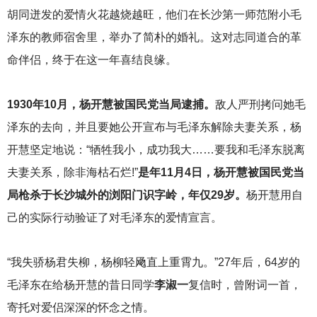
胡同迸发的爱情火花越烧越旺，他们在长沙第一师范附小毛
泽东的教师宿舍里，举办了简朴的婚礼。这对志同道合的革
命伴侣，终于在这一年喜结良缘。
1930
年10月，杨开慧被国民党当局逮捕。
敌人严刑拷问她毛
泽东的去向，并且要她公开宣布与毛泽东解除夫妻关系，杨
开慧坚定地说：“牺牲我小，成功我大……要我和毛泽东脱离
夫妻关系，除非海枯石烂!”
是年11月4日，杨开慧被国民党当
局枪杀于长沙城外的浏阳门识字岭，年仅29岁。
杨开慧用自
己的实际行动验证了对毛泽东的爱情宣言。
“我失骄杨君失柳，杨柳轻飏直上重霄九。”27年后，64岁的
毛泽东在给杨开慧的昔日同学
李淑一
复信时，曾附词一首，
寄托对爱侣深深的怀念之情。